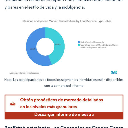
y bares en el estilo de vida y la indulgencia.
Imagen © Mordor Intelligence. El uso requiere atribución según CC BY 4.0.
Por Establecimiento: Los Conceptos en Cadena Ganan