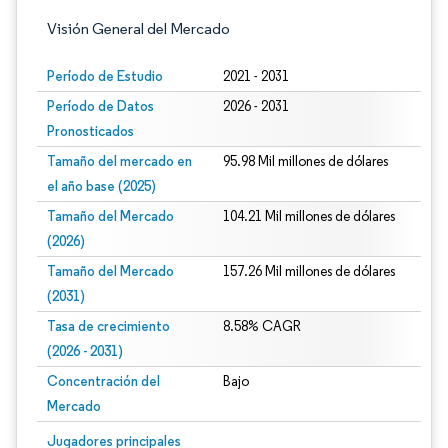
Visión General del Mercado
Período de Estudio
2021 - 2031
Período de Datos
2026 - 2031
Pronosticados
Tamaño del mercado en
95.98 Mil millones de dólares
el año base (2025)
Tamaño del Mercado
104.21 Mil millones de dólares
(2026)
Tamaño del Mercado
157.26 Mil millones de dólares
(2031)
Tasa de crecimiento
8.58% CAGR
(2026 - 2031)
Concentración del
Bajo
Mercado
Imagen © Mordor Intelligence. El uso requiere atribución según CC BY 4.0.
Jugadores principales