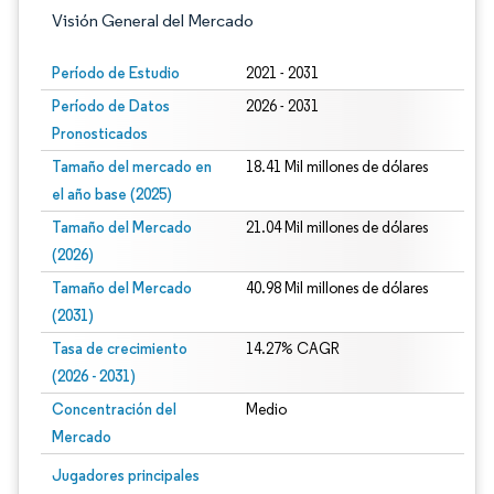
Visión General del Mercado
Período de Estudio
2021 - 2031
Período de Datos
2026 - 2031
Pronosticados
Tamaño del mercado en
18.41 Mil millones de dólares
el año base (2025)
Tamaño del Mercado
21.04 Mil millones de dólares
(2026)
Tamaño del Mercado
40.98 Mil millones de dólares
(2031)
Tasa de crecimiento
14.27% CAGR
(2026 - 2031)
Concentración del
Medio
Mercado
Imagen © Mordor Intelligence. El uso requiere atribución según CC BY 4.0.
Jugadores principales