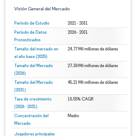
Visión General del Mercado
Período de Estudio
2021 - 2031
Período de Datos
2026 - 2031
Pronosticados
Tamaño del mercado en
24.77 Mil millones de dólares
el año base (2025)
Tamaño del Mercado
27.38 Mil millones de dólares
(2026)
Tamaño del Mercado
45.21 Mil millones de dólares
(2031)
Tasa de crecimiento
10.55% CAGR
(2026 - 2031)
Concentración del
Medio
Mercado
Imagen © Mordor Intelligence. El uso requiere atribución según CC BY 4.0.
Jugadores principales