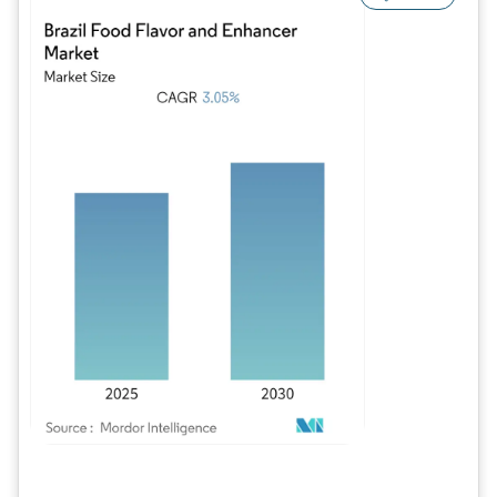
Imagen © Mordor Intelligence. El uso requiere atribución según CC BY 4.0.