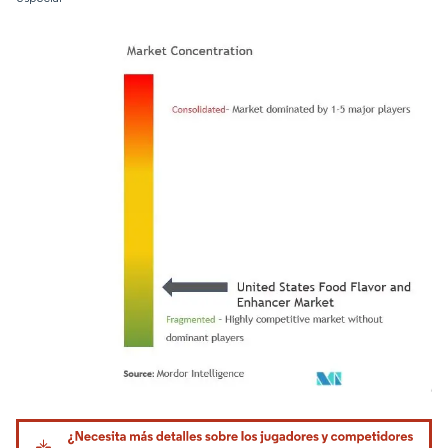
Imagen © Mordor Intelligence. El uso requiere atribución según CC BY 4.0.