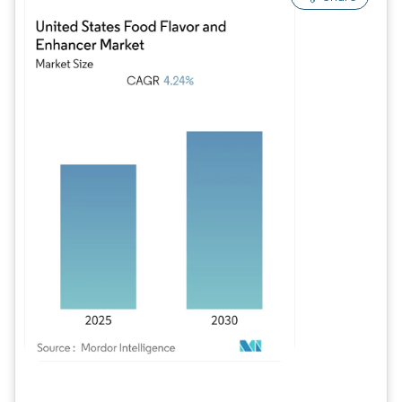
Imagen © Mordor Intelligence. El uso requiere atribución según CC BY 4.0.