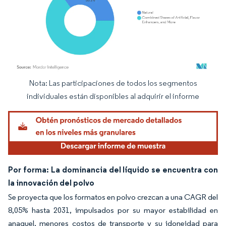
Nota: Las participaciones de todos los segmentos
Imagen © Mordor Intelligence. El uso requiere atribución según CC BY 4.0.
individuales están disponibles al adquirir el informe
Por forma: La dominancia del líquido se encuentra con
la innovación del polvo
Se proyecta que los formatos en polvo crezcan a una CAGR del
8,05% hasta 2031, impulsados por su mayor estabilidad en
anaquel, menores costos de transporte y su idoneidad para