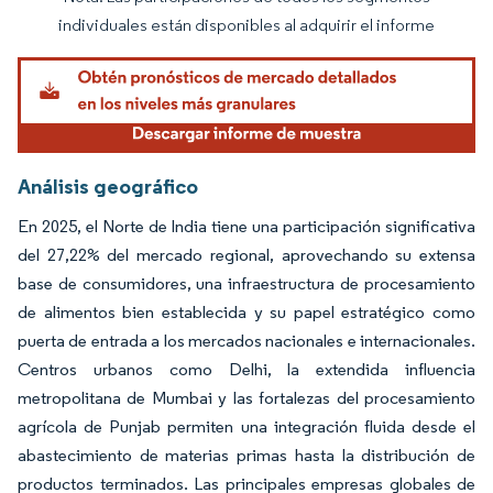
Imagen © Mordor Intelligence. El uso requiere atribución según CC BY 4.0.
individuales están disponibles al adquirir el informe
Análisis geográfico
En 2025, el Norte de India tiene una participación significativa
del 27,22% del mercado regional, aprovechando su extensa
base de consumidores, una infraestructura de procesamiento
de alimentos bien establecida y su papel estratégico como
puerta de entrada a los mercados nacionales e internacionales.
Centros urbanos como Delhi, la extendida influencia
metropolitana de Mumbai y las fortalezas del procesamiento
agrícola de Punjab permiten una integración fluida desde el
abastecimiento de materias primas hasta la distribución de
productos terminados. Las principales empresas globales de