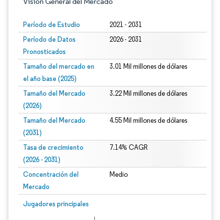
Visión General del Mercado
Período de Estudio
2021 - 2031
Período de Datos
2026 - 2031
Pronosticados
Tamaño del mercado en
3.01 Mil millones de dólares
el año base (2025)
Tamaño del Mercado
3.22 Mil millones de dólares
(2026)
Tamaño del Mercado
4.55 Mil millones de dólares
(2031)
Tasa de crecimiento
7.14% CAGR
(2026 - 2031)
Concentración del
Medio
Mercado
Imagen © Mordor Intelligence. El uso requiere atribución según CC BY 4.0.
Jugadores principales