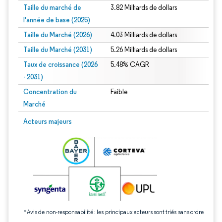
Taille du marché de
3.82 Milliards de dollars
l'année de base (2025)
Taille du Marché (2026)
4.03 Milliards de dollars
Taille du Marché (2031)
5.26 Milliards de dollars
Taux de croissance (2026
5.48% CAGR
- 2031)
Concentration du
Faible
Marché
Image © Mordor Intelligence. La réutilisation nécessite une attribution sous CC 
Acteurs majeurs
*Avis de non-responsabilité : les principaux acteurs sont triés sans ordre