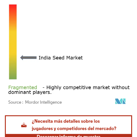
Imagen © Mordor Intelligence. El uso requiere atribución según CC BY 4.0.