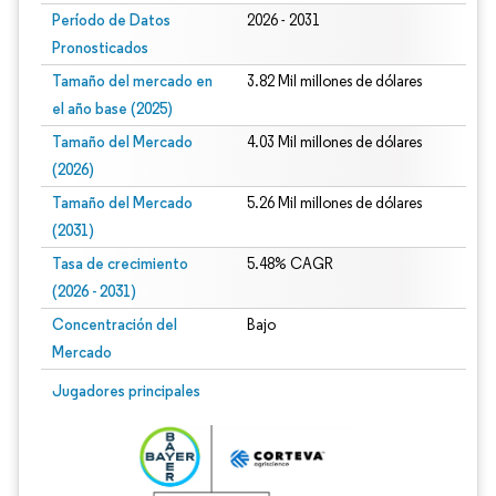
Período de Datos
2026 - 2031
Pronosticados
Tamaño del mercado en
3.82 Mil millones de dólares
el año base (2025)
Tamaño del Mercado
4.03 Mil millones de dólares
(2026)
Tamaño del Mercado
5.26 Mil millones de dólares
(2031)
Tasa de crecimiento
5.48% CAGR
(2026 - 2031)
Concentración del
Bajo
Mercado
Imagen © Mordor Intelligence. El uso requiere atribución según CC BY 4.0.
Jugadores principales