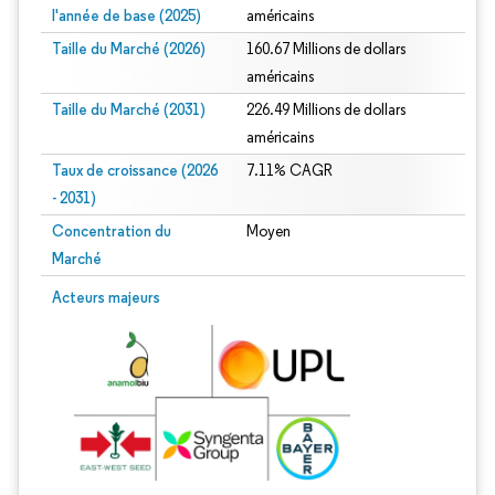
l'année de base (2025)
américains
Taille du Marché (2026)
160.67 Millions de dollars
américains
Taille du Marché (2031)
226.49 Millions de dollars
américains
Taux de croissance (2026
7.11% CAGR
- 2031)
Concentration du
Moyen
Marché
Image © Mordor Intelligence. La réutilisation nécessite une attribution sous CC 
Acteurs majeurs