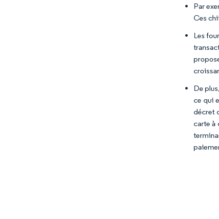
Par exe
Ces chi
Les fou
transac
propose
croissa
De plus
ce qui 
décret 
carte à 
termina
paiemen