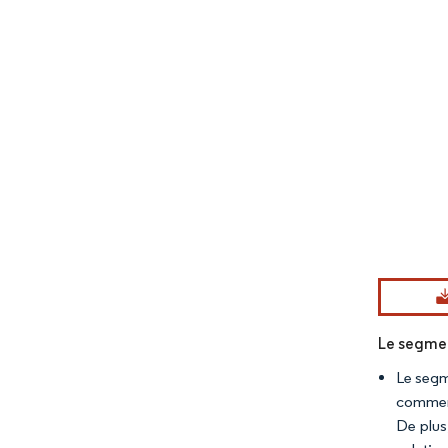
Image © Mord
Le segmen
Le segm
commenc
De plus