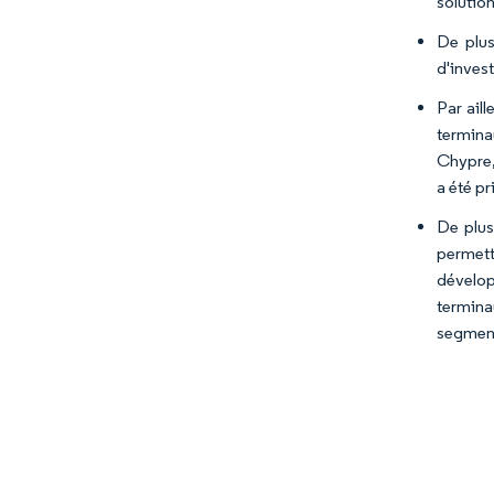
solutio
De plus
d'inves
Par ail
termina
Chypre,
a été pr
De plus
permett
dévelop
termina
segment