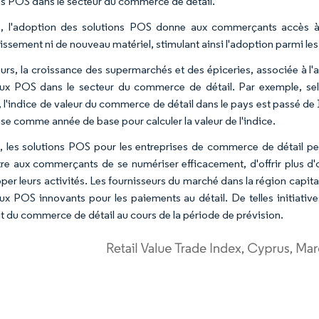
ns POS dans le secteur du commerce de détail.
, l'adoption des solutions POS donne aux commerçants accès à
tissement ni de nouveau matériel, stimulant ainsi l'adoption parmi le
leurs, la croissance des supermarchés et des épiceries, associée à 
ux POS dans le secteur du commerce de détail. Par exemple, sel
 l'indice de valeur du commerce de détail dans le pays est passé de
ise comme année de base pour calculer la valeur de l'indice.
, les solutions POS pour les entreprises de commerce de détail peu
re aux commerçants de se numériser efficacement, d'offrir plus d'o
per leurs activités. Les fournisseurs du marché dans la région capi
ux POS innovants pour les paiements au détail. De telles initiativ
 du commerce de détail au cours de la période de prévision.