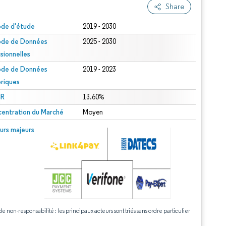
Share
ode d'étude
2019 - 2030
ode de Données
2025 - 2030
isionnelles
ode de Données
2019 - 2023
oriques
R
13.60%
entration du Marché
Moyen
urs majeurs
de non-responsabilité : les principaux acteurs sont triés sans ordre particulier
.