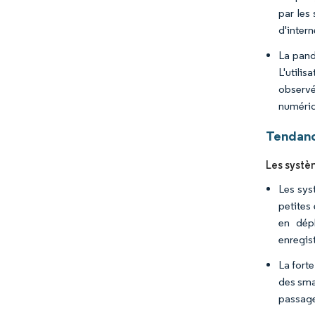
par les
d'intern
La pand
L'utili
observé
numériq
Tendanc
Les systè
Les sys
petites
en dép
enregis
La fort
des smar
passage