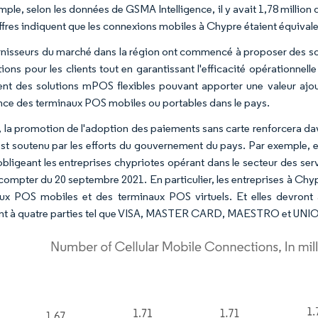
mple, selon les données de GSMA Intelligence, il y avait 1,78 million
ffres indiquent que les connexions mobiles à Chypre étaient équivalen
rnisseurs du marché dans la région ont commencé à proposer des sol
tions pour les clients tout en garantissant l'efficacité opérationne
nt des solutions mPOS flexibles pouvant apporter une valeur ajou
nce des terminaux POS mobiles ou portables dans le pays.
, la promotion de l'adoption des paiements sans carte renforcera 
est soutenu par les efforts du gouvernement du pays. Par exemple, e
obligeant les entreprises chypriotes opérant dans le secteur des se
compter du 20 septembre 2021. En particulier, les entreprises à Chypr
ux POS mobiles et des terminaux POS virtuels. Et elles devront
t à quatre parties tel que VISA, MASTER CARD, MAESTRO et UNI