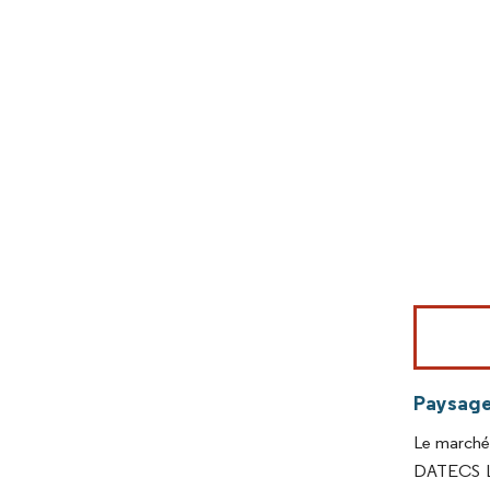
Image © Mord
Paysage
Le marché 
DATECS Lt