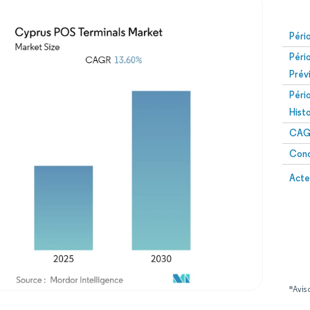
Péri
Péri
Prév
Péri
Hist
CAG
Conc
Acte
*Avis 
Image © Mordor Intelligence. La réutilisation nécessite une attribution sous CC BY 4.0