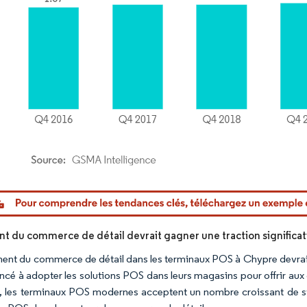
or Intelligence. La réutilisation nécessite une attribution sous CC BY 4.0.
t du commerce de détail devrait gagner une traction significat
ent du commerce de détail dans les terminaux POS à Chypre devrait dé
é à adopter les solutions POS dans leurs magasins pour offrir au
, les terminaux POS modernes acceptent un nombre croissant de sy