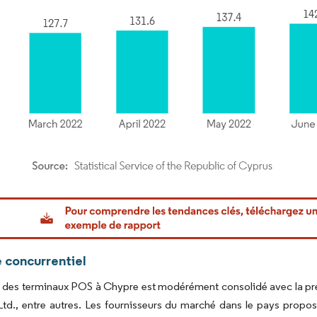
or Intelligence. La réutilisation nécessite une attribution sous CC BY 4.0.
 concurrentiel
des terminaux POS à Chypre est modérément consolidé avec la prése
d., entre autres. Les fournisseurs du marché dans le pays propos