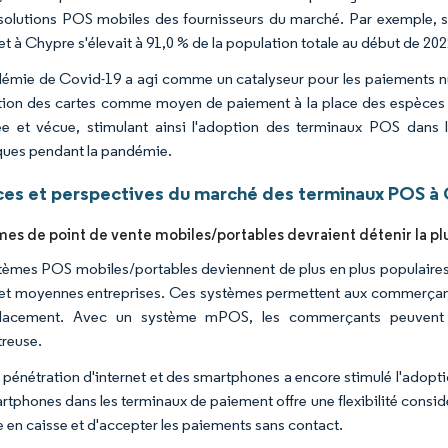
 solutions POS mobiles des fournisseurs du marché. Par exemple, se
et à Chypre s'élevait à 91,0 % de la population totale au début de 202
émie de Covid-19 a agi comme un catalyseur pour les paiements nu
sation des cartes comme moyen de paiement à la place des espèces 
e et vécue, stimulant ainsi l'adoption des terminaux POS dans 
ues pendant la pandémie.
es et perspectives du marché des terminaux POS à
mes de point de vente mobiles/portables devraient détenir la pl
tèmes POS mobiles/portables deviennent de plus en plus populaires 
 et moyennes entreprises. Ces systèmes permettent aux commerçants 
lacement. Avec un système mPOS, les commerçants peuvent ut
treuse.
e pénétration d'internet et des smartphones a encore stimulé l'adopti
tphones dans les terminaux de paiement offre une flexibilité considér
 en caisse et d'accepter les paiements sans contact.