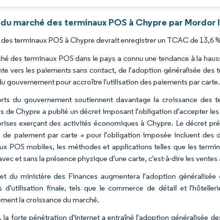
 du marché des terminaux POS à Chypre par Mordor I
des terminaux POS à Chypre devrait enregistrer un TCAC de 13,6 % 
hé des terminaux POS dans le pays a connu une tendance à la hauss
nte vers les paiements sans contact, de l'adoption généralisée des
 du gouvernement pour accroître l'utilisation des paiements par carte
orts du gouvernement soutiennent davantage la croissance des t
s de Chypre a publié un décret imposant l'obligation d'accepter le
prises exerçant des activités économiques à Chypre. Le décret pré
de paiement par carte » pour l'obligation imposée incluent des disp
ux POS mobiles, les méthodes et applications telles que les termin
avec et sans la présence physique d'une carte, c'est-à-dire les ventes
et du ministère des Finances augmentera l'adoption généralisée d
s d'utilisation finale, tels que le commerce de détail et l'hôtell
ement la croissance du marché.
, la forte pénétration d'internet a entraîné l'adoption généralisée 