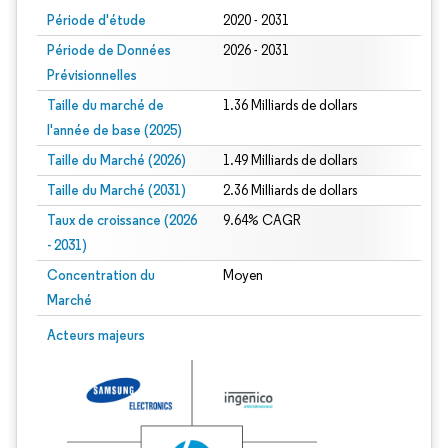
Période d'étude
2020 - 2031
Période de Données
2026 - 2031
Prévisionnelles
Taille du marché de
1.36 Milliards de dollars
l'année de base (2025)
Taille du Marché (2026)
1.49 Milliards de dollars
Taille du Marché (2031)
2.36 Milliards de dollars
Taux de croissance (2026
9.64% CAGR
- 2031)
Concentration du
Moyen
Marché
Image © Mordor Intelligence. La réutilisation nécessite une attribution sous CC 
Acteurs majeurs