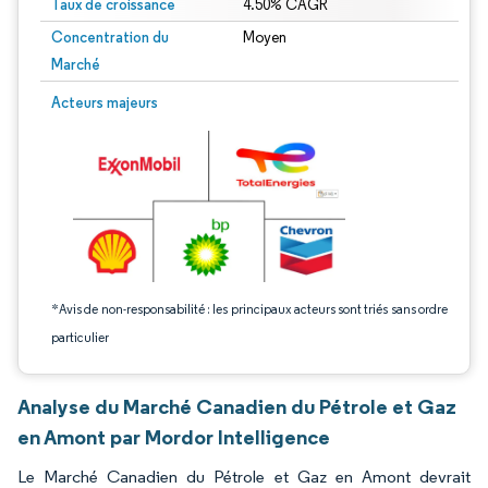
Taux de croissance
4.50% CAGR
Concentration du
Moyen
Marché
Image © Mordor Intelligence. La réutilisation nécessite une attribution sous CC 
Acteurs majeurs
*Avis de non-responsabilité : les principaux acteurs sont triés sans ordre
particulier
Analyse du Marché Canadien du Pétrole et Gaz
en Amont par Mordor Intelligence
Le Marché Canadien du Pétrole et Gaz en Amont devrait