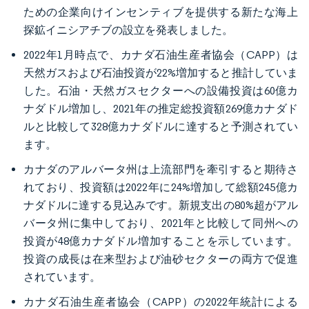
ための企業向けインセンティブを提供する新たな海上
探鉱イニシアチブの設立を発表しました。
2022年1月時点で、カナダ石油生産者協会（CAPP）は
天然ガスおよび石油投資が22%増加すると推計していま
した。石油・天然ガスセクターへの設備投資は60億カ
ナダドル増加し、2021年の推定総投資額269億カナダド
ルと比較して328億カナダドルに達すると予測されてい
ます。
カナダのアルバータ州は上流部門を牽引すると期待さ
れており、投資額は2022年に24%増加して総額245億カ
ナダドルに達する見込みです。新規支出の80%超がアル
バータ州に集中しており、2021年と比較して同州への
投資が48億カナダドル増加することを示しています。
投資の成長は在来型および油砂セクターの両方で促進
されています。
カナダ石油生産者協会（CAPP）の2022年統計による