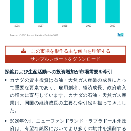
画像 © Mordor Intelligence。再利用にはCC BY 4.0の表示が必要です。
この市場を形作る主な傾向を理解する
サンプルレポートをダウンロード
探鉱および生産活動への投資増加が市場需要を牽引
カナダの資本投資は石油・天然ガス産業の成長にとっ
て重要な要素であり、雇用創出、経済成長、政府歳入
の増大に寄与しています。カナダの石油・天然ガス産
業は、同国の経済成長の主要な牽引役を担ってきまし
た。
2020年9月、ニューファンドランド・ラブラドール州政
府は、有望な鉱区においてより多くの坑井を掘削する