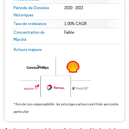
Période de Données
2020 - 2023
Historiques
Taux de croissance
1.00% CAGR
Concentration du
Faible
Marché
Image © Mordor Intelligence. La réutilisation nécessite une attribution sous CC 
Acteurs majeurs
*Avis de non-responsabilité : les principaux acteurs sont triés sans ordre
particulier