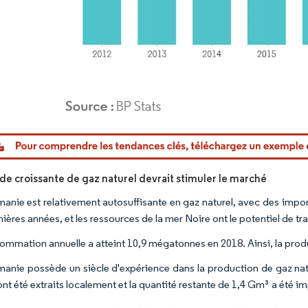
or Intelligence. La réutilisation nécessite une attribution sous CC BY 4.0.
e croissante de gaz naturel devrait stimuler le marché
anie est relativement autosuffisante en gaz naturel, avec des impo
ières années, et les ressources de la mer Noire ont le potentiel de tr
ommation annuelle a atteint 10,9 mégatonnes en 2018. Ainsi, la prod
anie possède un siècle d'expérience dans la production de gaz natu
ont été extraits localement et la quantité restante de 1,4 Gm³ a été 