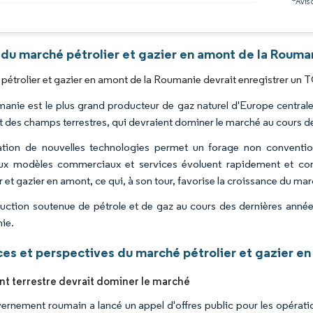
*Avis 
Image © Mordor Intelligence. La réutilisation nécessite une attribution sous CC BY 4.0
 du marché pétrolier et gazier en amont de la Rouma
pétrolier et gazier en amont de la Roumanie devrait enregistrer un T
anie est le plus grand producteur de gaz naturel d'Europe centrale 
t des champs terrestres, qui devraient dominer le marché au cours de
ation de nouvelles technologies permet un forage non conventio
x modèles commerciaux et services évoluent rapidement et contr
r et gazier en amont, ce qui, à son tour, favorise la croissance du ma
uction soutenue de pétrole et de gaz au cours des dernières année
ie.
es et perspectives du marché pétrolier et gazier e
t terrestre devrait dominer le marché
ernement roumain a lancé un appel d'offres public pour les opérat