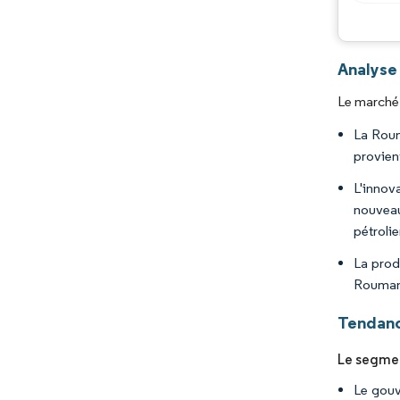
Analyse
Le marché 
La Roum
provien
L'innov
nouveau
pétrolie
La prod
Rouman
Tendanc
Le segmen
Le gouv