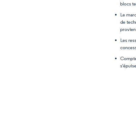
blocs te
Le marc
de tech
provien
Les res
concess
Compte 
s'épuis