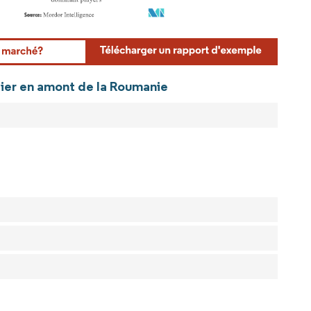
rdor Intelligence. La réutilisation nécessite une attribution sous CC BY 4.0.
azier en amont de la Roumanie