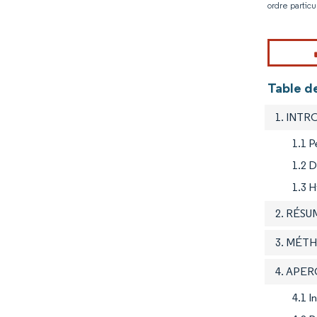
ordre particu
Table de
1. INT
1.1 P
1.2 D
1.3 H
2. RÉSU
3. MÉT
4. APE
4.1 I