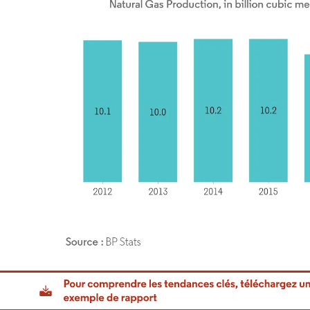
or Intelligence. La réutilisation nécessite une attribution sous CC BY 4.0.