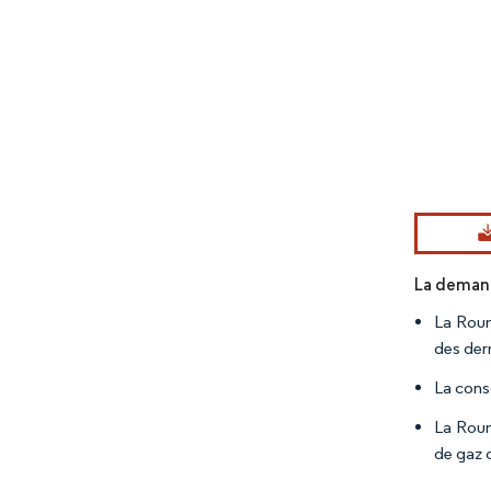
Image © Mord
La demand
La Roum
des dern
La cons
La Roum
de gaz 