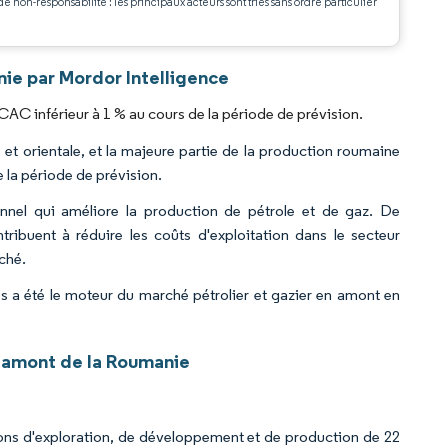
de non-responsabilité : les principaux acteurs sont triés sans ordre particulier
.
nie par Mordor Intelligence
CAC inférieur à 1 % au cours de la période de prévision.
et orientale, et la majeure partie de la production roumaine
 la période de prévision.
nnel qui améliore la production de pétrole et de gaz. De
ibuent à réduire les coûts d'exploitation dans le secteur
rché.
s a été le moteur du marché pétrolier et gazier en amont en
n amont de la Roumanie
ions d'exploration, de développement et de production de 22