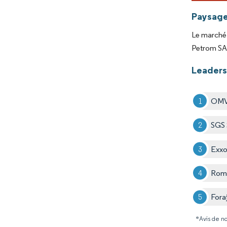
Paysage
Le marché 
Petrom SA,
Leaders
OMV
SGS
Exxo
Rom
Fora
*Avis de no