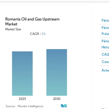
Péri
Péri
Prév
Péri
Hist
CAG
Conc
Acte