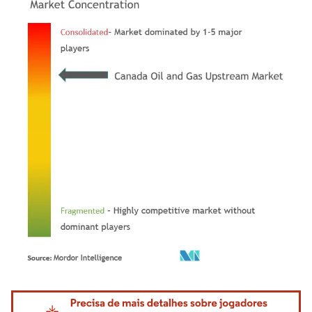
Imagem © Mordor Intelligence. O reuso requer atribuição conforme CC BY 4.0.