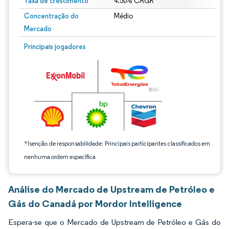
Taxa de crescimento
4.50% CAGR
Concentração do
Médio
Mercado
Imagem © Mordor Intelligence. O reuso requer atribuição conforme CC BY 4.0.
Principais jogadores
*Isenção de responsabilidade: Principais participantes classificados em
nenhuma ordem específica
Análise do Mercado de Upstream de Petróleo e
Gás do Canadá por Mordor Intelligence
Espera-se que o Mercado de Upstream de Petróleo e Gás do