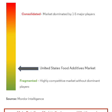
Bild © Mordor Intelligence. Wiederverwendung erfordert Namensnennung gemäß