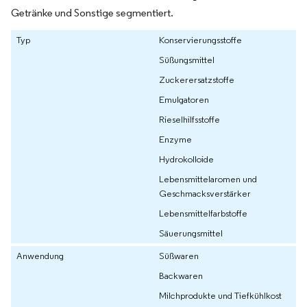
Getränke und Sonstige segmentiert.
Typ
Konservierungsstoffe
Süßungsmittel
Zuckerersatzstoffe
Emulgatoren
Rieselhilfsstoffe
Enzyme
Hydrokolloide
Lebensmittelaromen und
Geschmacksverstärker
Lebensmittelfarbstoffe
Säuerungsmittel
Anwendung
Süßwaren
Backwaren
Milchprodukte und Tiefkühlkost