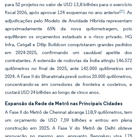
para 52 projetos no valor de USD 13,8 bilhões para o exercício
[2]
fiscal 2026, após aprovar 124 esquemas no ano anterior
. As
adjudicações pelo Modelo de Anuidade Híbrida representam
aproximadamente 65% da nova quilometragem, pois
equilibram os orçamentos estaduais e o risco privado. HG
Infra, Ceigall e Dilip Buildcon conquistaram grandes pedidos
em 2024-2025, confirmando um saudável apetite dos
contratantes. A extensão de rodovias da Índia atingiu 146.572
quilômetros no final de 2025, ante 142.000 quilômetros em
2024. A Fase II do Bharatmala prevê outros 20.000 quilômetros,
concentrando-se em corredores de fronteira e costeiros, e
custará USD 24 bilhões ao longo de cinco anos.
Expansão da Rede de Metrô nas Principais Cidades
A Fase II do Metrô de Chennai abrange 118,9 quilômetros, tem
um orçamento de USD 7,59 bilhões e entrou em plena
construção em 2025. A Fase V do Metrô de Delhi obteve
aprovação no mesmo ano, enquanto Bengaluru visa 175