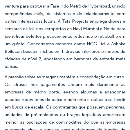
venture para capturar a Fase II do Metrô de Hyderabad, unindo
competências civis, de sistemas e de relacionamento com
partes interessadas locais. A Tata Projects emprega drones e
sensores de IoT nos aeroportos de Navi Mumbai e Noida para
identificar defeitos precocemente, reduzindo o retrabalho em
um quinto. Concorrentes menores como NCC Ltd. e Ashoka
Buildcon buscam nichos em hidrovias interiores e metrôs de
cidades de nível 2, apostando em barreiras de entrada mais
baixas.
A pressão sobre as margens mantém a consolidação em curso.
Os atrasos nos pagamentos afetam mais duramente as
empresas de médio porte, levando algumas a abandonar
pacotes rodoviários de baixo rendimento e outras a se fundir
em busca de escala. Os contratantes que possuem pedreiras,
unidades de pré-moldados ou braços logísticos amortecem
melhor as oscilações de commodities do que as empresas
puramente civis, e aqueles com plataformas de Fundos de