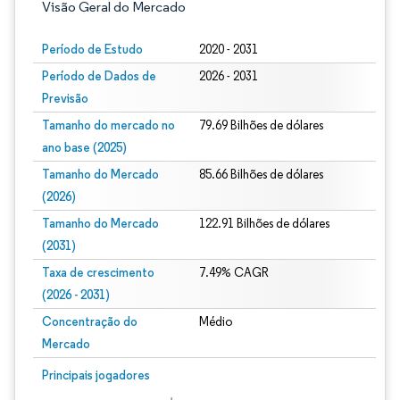
Visão Geral do Mercado
Período de Estudo
2020 - 2031
Período de Dados de
2026 - 2031
Previsão
Tamanho do mercado no
79.69 Bilhões de dólares
ano base (2025)
Tamanho do Mercado
85.66 Bilhões de dólares
(2026)
Tamanho do Mercado
122.91 Bilhões de dólares
(2031)
Taxa de crescimento
7.49% CAGR
(2026 - 2031)
Concentração do
Médio
Mercado
Imagem © Mordor Intelligence. O reuso requer atribuição conforme CC BY 4.0.
Principais jogadores