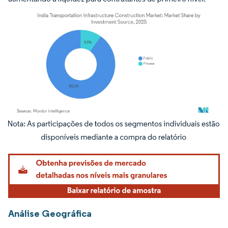
Imagem © Mordor Intelligence. O reuso requer atribuição conforme CC BY 4.0.
Análise Geográfica