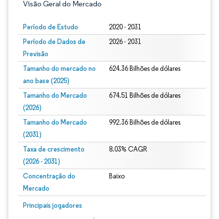
Visão Geral do Mercado
Período de Estudo
2020 - 2031
Período de Dados de
2026 - 2031
Previsão
Tamanho do mercado no
624.36 Bilhões de dólares
ano base (2025)
Tamanho do Mercado
674.51 Bilhões de dólares
(2026)
Tamanho do Mercado
992.36 Bilhões de dólares
(2031)
Taxa de crescimento
8.03% CAGR
(2026 - 2031)
Concentração do
Baixo
Mercado
Imagem © Mordor Intelligence. O reuso requer atribuição conforme CC BY 4.0.
Principais jogadores