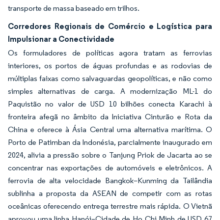
transporte de massa baseado em trilhos.
Corredores Regionais de Comércio e Logística para
Impulsionar a Conectividade
Os formuladores de políticas agora tratam as ferrovias
interiores, os portos de águas profundas e as rodovias de
múltiplas faixas como salvaguardas geopolíticas, e não como
simples alternativas de carga. A modernização ML-1 do
Paquistão no valor de USD 10 bilhões conecta Karachi à
fronteira afegã no âmbito da Iniciativa Cinturão e Rota da
China e oferece à Ásia Central uma alternativa marítima. O
Porto de Patimban da Indonésia, parcialmente inaugurado em
2024, alivia a pressão sobre o Tanjung Priok de Jacarta ao se
concentrar nas exportações de automóveis e eletrônicos. A
ferrovia de alta velocidade Bangkok–Kunming da Tailândia
sublinha a proposta da ASEAN de competir com as rotas
oceânicas oferecendo entrega terrestre mais rápida. O Vietnã
aprovou uma linha Hanói–Cidade de Ho Chi Minh de USD 67