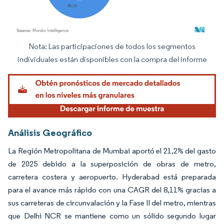
Nota: Las participaciones de todos los segmentos
Imagen © Mordor Intelligence. El uso requiere atribución según CC BY 4.0.
individuales están disponibles con la compra del informe
Análisis Geográfico
La Región Metropolitana de Mumbai aportó el 21,2% del gasto
de 2025 debido a la superposición de obras de metro,
carretera costera y aeropuerto. Hyderabad está preparada
para el avance más rápido con una CAGR del 8,11% gracias a
sus carreteras de circunvalación y la Fase II del metro, mientras
que Delhi NCR se mantiene como un sólido segundo lugar