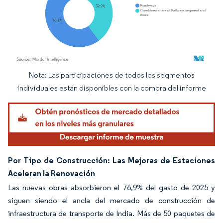
Nota: Las participaciones de todos los segmentos
Imagen © Mordor Intelligence. El uso requiere atribución según CC BY 4.0.
individuales están disponibles con la compra del informe
Por Tipo de Construcción: Las Mejoras de Estaciones
Aceleran la Renovación
Las nuevas obras absorbieron el 76,9% del gasto de 2025 y
siguen siendo el ancla del mercado de construcción de
infraestructura de transporte de India. Más de 50 paquetes de