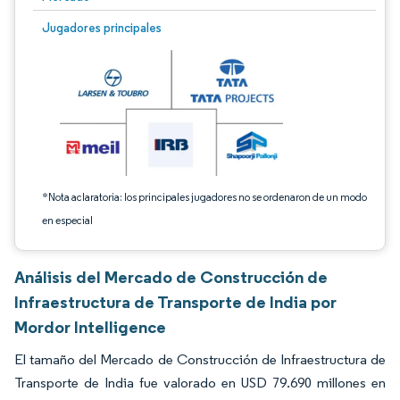
Imagen © Mordor Intelligence. El uso requiere atribución según CC BY 4.0.
Jugadores principales
*Nota aclaratoria: los principales jugadores no se ordenaron de un modo
en especial
Análisis del Mercado de Construcción de
Infraestructura de Transporte de India por
Mordor Intelligence
El tamaño del Mercado de Construcción de Infraestructura de
Transporte de India fue valorado en USD 79.690 millones en