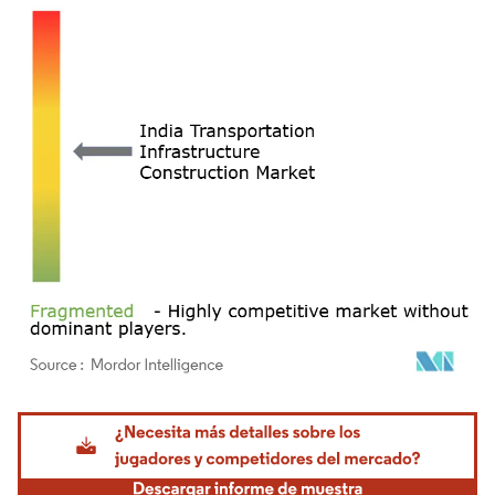
Imagen © Mordor Intelligence. El uso requiere atribución según CC BY 4.0.