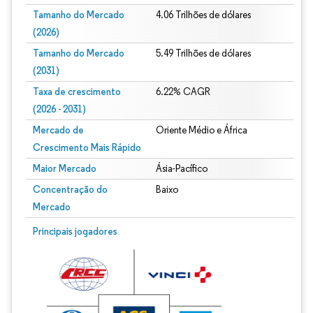
Tamanho do Mercado
4.06 Trilhões de dólares
(2026)
Tamanho do Mercado
5.49 Trilhões de dólares
(2031)
Taxa de crescimento
6.22% CAGR
(2026 - 2031)
Mercado de
Oriente Médio e África
Crescimento Mais Rápido
Maior Mercado
Ásia-Pacífico
Concentração do
Baixo
Mercado
Imagem © Mordor Intelligence. O reuso requer atribuição conforme CC BY 4.0.
Principais jogadores