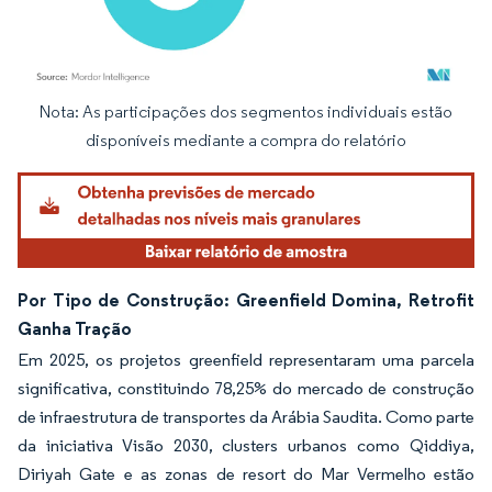
Nota: As participações dos segmentos individuais estão
Imagem © Mordor Intelligence. O reuso requer atribuição conforme CC BY 4.0.
disponíveis mediante a compra do relatório
Por Tipo de Construção: Greenfield Domina, Retrofit
Ganha Tração
Em 2025, os projetos greenfield representaram uma parcela
significativa, constituindo 78,25% do mercado de construção
de infraestrutura de transportes da Arábia Saudita. Como parte
da iniciativa Visão 2030, clusters urbanos como Qiddiya,
Diriyah Gate e as zonas de resort do Mar Vermelho estão