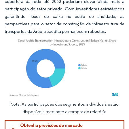
cobertura da rede até 2030 poderiam elevar ainda mais a
participação do setor privado. Com investidores estratégicos
garantindo fluxos de caixa no estilo de anuidade, as
perspectivas para o setor de construção de infraestrutura de
transportes da Arábia Saudita permanecem robustas.
Nota: As participações dos segmentos individuais estão
Imagem © Mordor Intelligence. O reuso requer atribuição conforme CC BY 4.0.
disponíveis mediante a compra do relatório