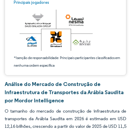
Imagem © Mordor Intelligence. O reuso requer atribuição conforme CC BY 4.0.
Principais jogadores
*Isenção de responsabilidade: Principais participantes classificados em
nenhuma ordem específica
Análise do Mercado de Construção de
Infraestrutura de Transportes da Arábia Saudita
por Mordor Intelligence
O tamanho do mercado de construção de infraestrutura de
transportes da Arábia Saudita em 2026 é estimado em USD
12,16 bilhões, crescendo a partir do valor de 2025 de USD 11,5