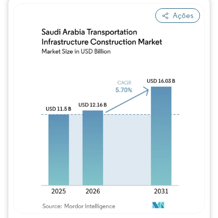
Ações
Imagem © Mordor Intelligence. O reuso req