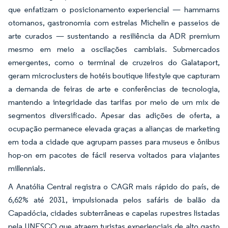
que enfatizam o posicionamento experiencial — hammams
otomanos, gastronomia com estrelas Michelin e passeios de
arte curados — sustentando a resiliência da ADR premium
mesmo em meio a oscilações cambiais. Submercados
emergentes, como o terminal de cruzeiros do Galataport,
geram microclusters de hotéis boutique lifestyle que capturam
a demanda de feiras de arte e conferências de tecnologia,
mantendo a integridade das tarifas por meio de um mix de
segmentos diversificado. Apesar das adições de oferta, a
ocupação permanece elevada graças a alianças de marketing
em toda a cidade que agrupam passes para museus e ônibus
hop-on em pacotes de fácil reserva voltados para viajantes
millennials.
A Anatólia Central registra o CAGR mais rápido do país, de
6,62% até 2031, impulsionada pelos safáris de balão da
Capadócia, cidades subterrâneas e capelas rupestres listadas
pela UNESCO que atraem turistas experienciais de alto gasto