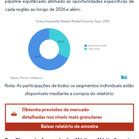
pipeline equilibrado alinhado às oportunidades específicas de
cada região ao longo de 2026 e além.
Imagem © Mordor Intelligence. O reuso requer atribuição conforme CC BY 4.0.