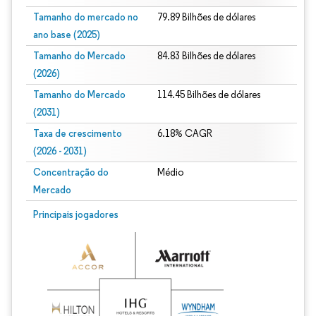
Tamanho do mercado no
79.89 Bilhões de dólares
ano base (2025)
Tamanho do Mercado
84.83 Bilhões de dólares
(2026)
Tamanho do Mercado
114.45 Bilhões de dólares
(2031)
Taxa de crescimento
6.18% CAGR
(2026 - 2031)
Concentração do
Médio
Mercado
Imagem © Mordor Intelligence. O reuso requer atribuição conforme CC BY 4.0.
Principais jogadores