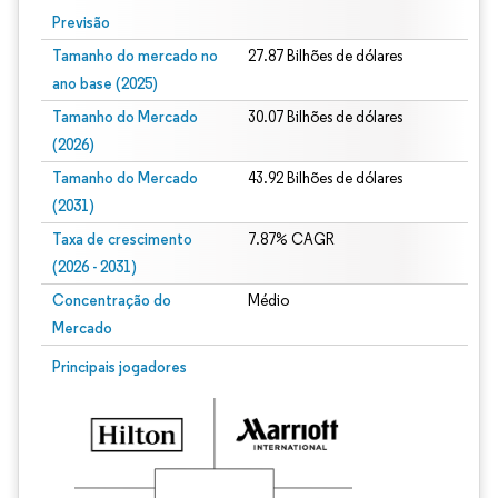
Previsão
Tamanho do mercado no
27.87 Bilhões de dólares
ano base (2025)
Tamanho do Mercado
30.07 Bilhões de dólares
(2026)
Tamanho do Mercado
43.92 Bilhões de dólares
(2031)
Taxa de crescimento
7.87% CAGR
(2026 - 2031)
Concentração do
Médio
Mercado
Imagem © Mordor Intelligence. O reuso requer atribuição conforme CC BY 4.0.
Principais jogadores