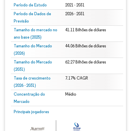
Período de Estudo
2021 - 2031
Período de Dados de
2026 - 2031
Previsão
Tamanho do mercado no
41.11 Bilhões de dólares
ano base (2025)
Tamanho do Mercado
44.06 Bilhões de dólares
(2026)
Tamanho do Mercado
62.27 Bilhões de dólares
(2031)
Taxa de crescimento
7.17% CAGR
(2026 - 2031)
Concentração do
Médio
Mercado
Imagem © Mordor Intelligence. O reuso requer atribuição conforme CC BY 4.0.
Principais jogadores