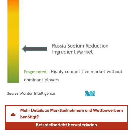
Bild © Mordor Intelligence. Wiederverwendung erfordert Namensnennung gemäß