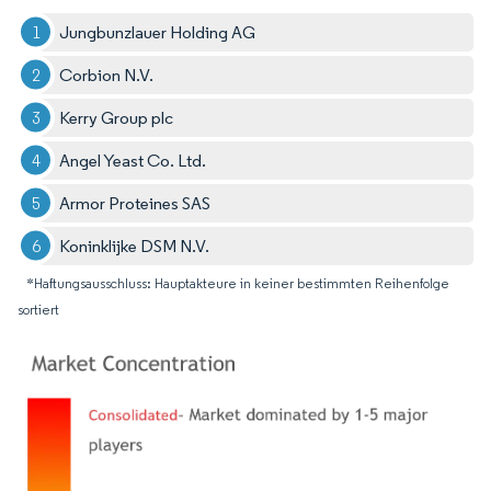
Jungbunzlauer Holding AG
Corbion N.V.
Kerry Group plc
Angel Yeast Co. Ltd.
Armor Proteines SAS
Koninklijke DSM N.V.
*Haftungsausschluss: Hauptakteure in keiner bestimmten Reihenfolge
sortiert