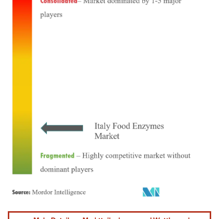
Bild © Mordor Intelligence. Wiederverwendung erfordert Namensnennung gemäß