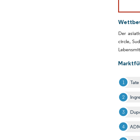
Wettbe
Der asiati
circle, S
Lebensmitt
Marktfü
Tate
Ingr
Dup
AD