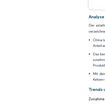
Analyse
Der asiat
verzeichn
China i
Anteil 
Das bem
zunehm
Produkt
Mit de
Keksen 
Trends 
Zunahme 