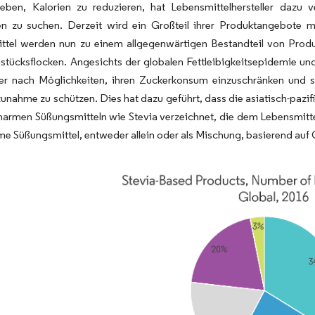
eben, Kalorien zu reduzieren, hat Lebensmittelhersteller dazu v
ven zu suchen. Derzeit wird ein Großteil ihrer Produktangebote 
ttel werden nun zu einem allgegenwärtigen Bestandteil von Produk
stücksflocken. Angesichts der globalen Fettleibigkeitsepidemie un
er nach Möglichkeiten, ihren Zuckerkonsum einzuschränken und s
nahme zu schützen. Dies hat dazu geführt, dass die asiatisch-pazi
narmen Süßungsmitteln wie Stevia verzeichnet, die dem Lebensmitt
me Süßungsmittel, entweder allein oder als Mischung, basierend au