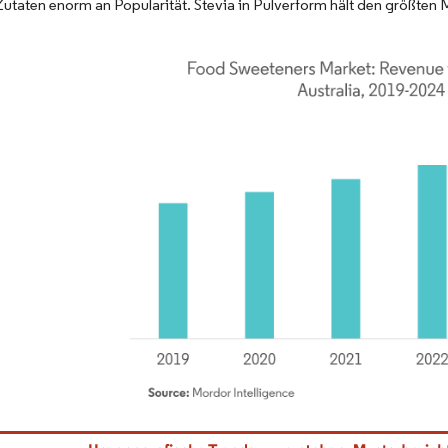
utaten enorm an Popularität. Stevia in Pulverform hält den größten M
dor Intelligence. Wiederverwendung erfordert Namensnennung gemäß CC BY 4.0.