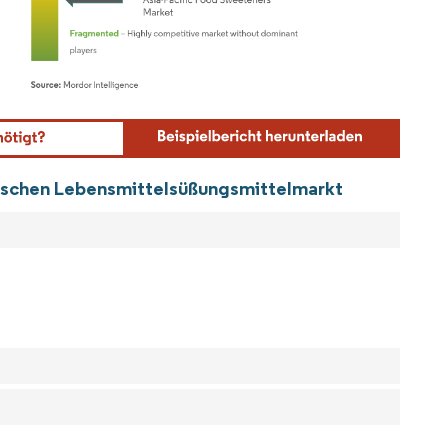
ordor Intelligence. Wiederverwendung erfordert Namensnennung gemäß CC BY 4.0.
ifischen Lebensmittelsüßungsmittelmarkt