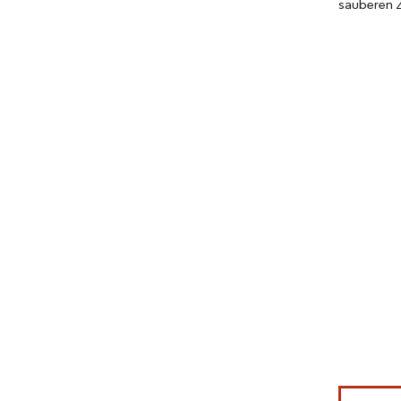
sauberen Z
Bild © Mor