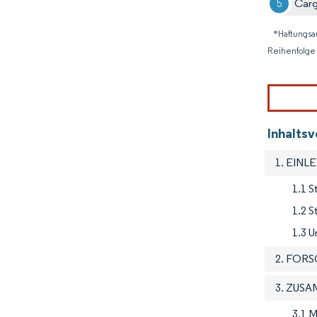
Cargi
*Haftungsa
Reihenfolge 
Inhalts
1. EINL
1.1 S
1.2 
1.3 U
2. FOR
3. ZUS
3.1 M