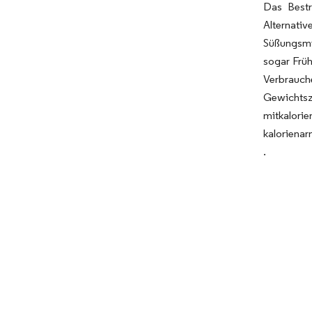
Das Bestr
Alternati
Süßungsmi
sogar Früh
Verbrauch
Gewichtszu
mitkalorie
kalorienar
.