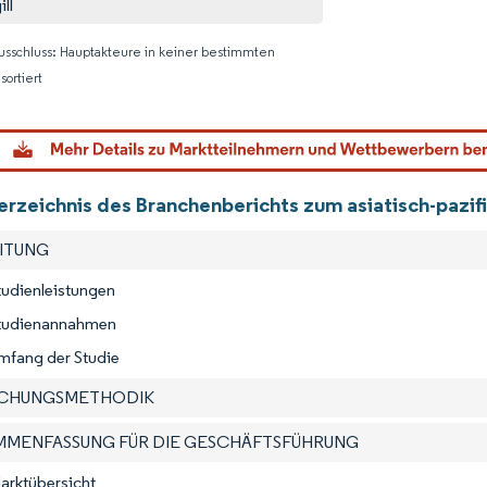
ll
usschluss: Hauptakteure in keiner bestimmten
sortiert
Bild © M
verzeichnis des Branchenberichts zum asiatisch-paz
EITUNG
tudienleistungen
Studienannahmen
mfang der Studie
SCHUNGSMETHODIK
AMMENFASSUNG FÜR DIE GESCHÄFTSFÜHRUNG
arktübersicht