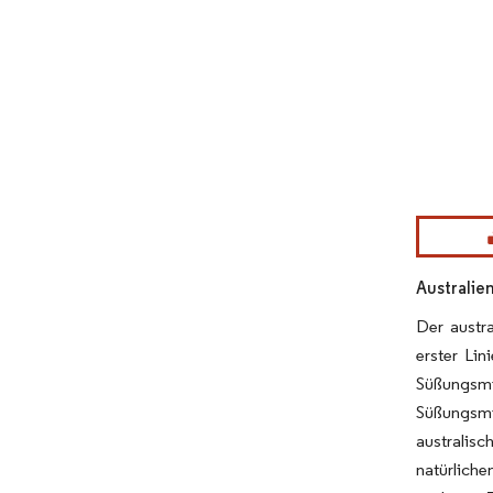
Bild © Mor
Australie
Der austr
erster Li
Süßungsmi
Süßungsmi
australisc
natürliche