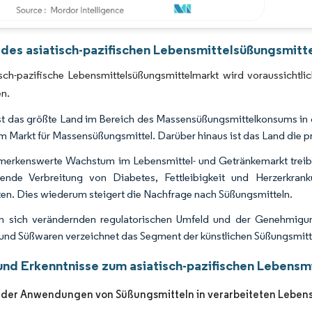
Bild © Mordor Intelligence. Wiederverwendung erfordert Namensnennung gemäß 
 des asiatisch-pazifischen Lebensmittelsüßungsmitt
isch-pazifische Lebensmittelsüßungsmittelmarkt wird voraussich
en.
st das größte Land im Bereich des Massensüßungsmittelkonsums in d
am Markt für Massensüßungsmittel. Darüber hinaus ist das Land die pr
erkenswerte Wachstum im Lebensmittel- und Getränkemarkt treibt
ende Verbreitung von Diabetes, Fettleibigkeit und Herzerkra
en. Dies wiederum steigert die Nachfrage nach Süßungsmitteln.
m sich verändernden regulatorischen Umfeld und der Genehmigun
und Süßwaren verzeichnet das Segment der künstlichen Süßungsmit
und Erkenntnisse zum asiatisch-pazifischen Lebens
der Anwendungen von Süßungsmitteln in verarbeiteten Lebens