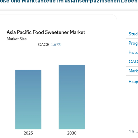
öße und Marktanteile im asiatisch-pazifischen Lebe
Stud
Prog
Hist
CAG
Mark
Haup
*Haft