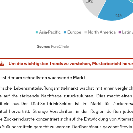
dor Intelligence. Wiederverwendung erfordert Namensnennung gemäß CC BY 4.0.
n ist der am schnellsten wachsende Markt
alische Lebensmittelsüßungsmittelmarkt wächst mit einer vergle
nie auf die steigende Nachfrage zurückzuführen. Dies macht ein
tteln aus.Der Diät-Softdrink-Sektor ist im Markt für Zuckere
ttel hervortritt. Strenge Vorschriften in der Region dürften 
he Zuckerindustrie konzentriert sich auf die Entwicklung von Altern
n Süßungsmitteln gerecht zu werden.Darüber hinaus gewinnt Stevia