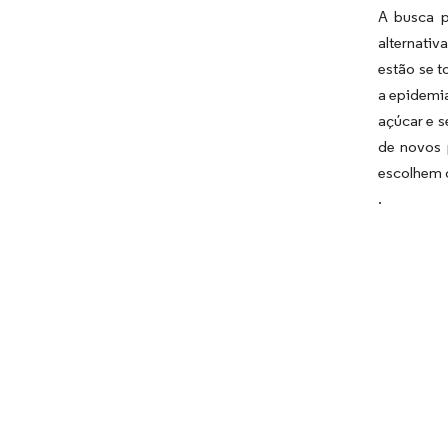
A busca p
alternativ
estão se t
a epidemia
açúcar e s
de novos 
escolhem o
.