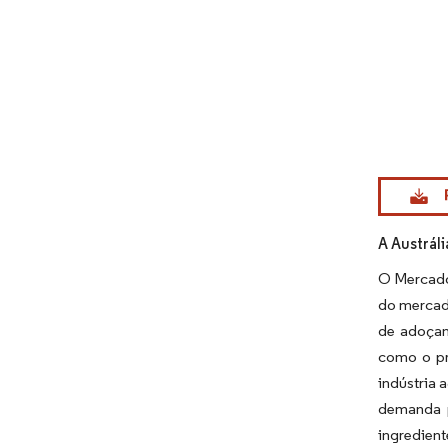
Imagem © Mo
A Austrál
O Mercado
do mercad
de adoçan
como o pr
indústria 
demanda p
ingredient