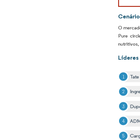
Cenário
O mercado 
Pure circ
nutritivos
Líderes
Tate
Ingr
Dup
AD
Cargi