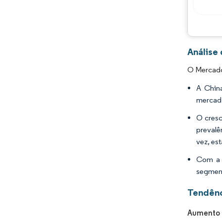
Análise
O Mercado
A China
mercado
O cresc
prevalê
vez, es
Com a m
segment
Tendênc
Aumento 