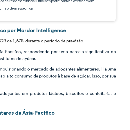
ção de responsabilidade: Principais participantes classificados em
ma ordem específica
co por Mordor Intelligence
GR de 1,67% durante o período de previsão.
a-Pacífico, respondendo por uma parcela significativa do
bstitutos do açúcar.
impulsionando o mercado de adoçantes alimentares. Há uma
ao alto consumo de produtos à base de açúcar. Isso, por sua
oçantes em produtos lácteos, biscoitos e confeitaria, o
ares da Ásia-Pacífico