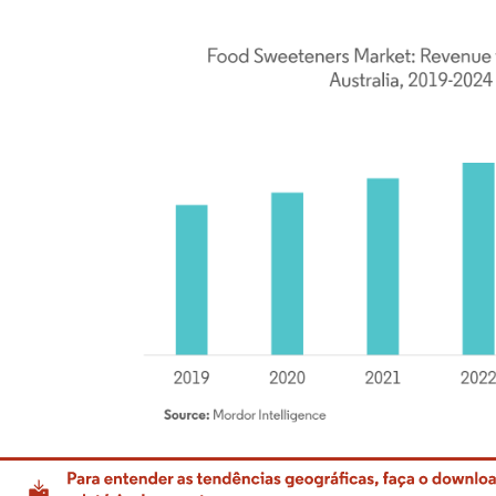
rdor Intelligence. O reuso requer atribuição conforme CC BY 4.0.