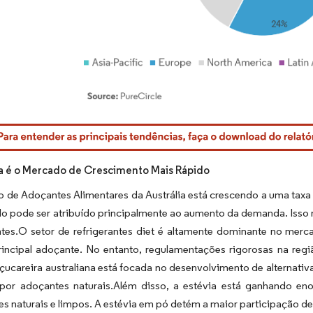
rdor Intelligence. O reuso requer atribuição conforme CC BY 4.0.
ia é o Mercado de Crescimento Mais Rápido
 de Adoçantes Alimentares da Austrália está crescendo a uma tax
o pode ser atribuído principalmente ao aumento da demanda. Isso 
tes.O setor de refrigerantes diet é altamente dominante no mer
incipal adoçante. No entanto, regulamentações rigorosas na reg
açucareira australiana está focada no desenvolvimento de alternativ
or adoçantes naturais.Além disso, a estévia está ganhando e
es naturais e limpos. A estévia em pó detém a maior participação d