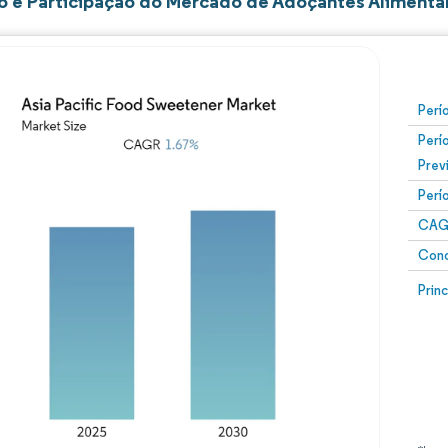
 e Participação do Mercado de Adoçantes Alimentar
Perí
Perí
Prev
Perí
CAG
Conc
Prin