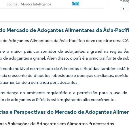
*Isen
nenhu
Imagem © Mordor Intelligence. O reuso requer atribuição conforme CC BY 4.0.
 do Mercado de Adoçantes Alimentares da Ásia-Pacífi
 de Adoçantes Alimentares da Ásia-Pacífico deve registrar uma CA
 é o maior país consumidor de adoçantes a granel na região Ási
 de adoçantes a granel. Além disso, o país é a principal fonte de su
imento notável no mercado de Alimentos e Bebidas também está 
ncia crescente de diabetes, obesidade e doenças cardíacas, devido 
tá aumentando a demanda por adoçantes.
udança no ambiente regulatório e a permissão para o uso de ad
o de adoçantes artificiais está registrando alto crescimento.
ias e Perspectivas do Mercado de Adoçantes Aliment
nas Aplicações de Adoçantes em Alimentos Processados