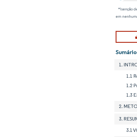
*Isenção de
em nenhuma
Sumário
1. INT
1.1 
1.2 
1.3 
2. MET
3. RES
3.1 