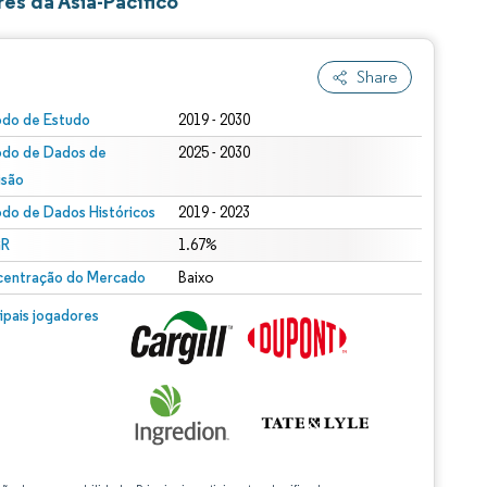
es da Ásia-Pacífico
Share
odo de Estudo
2019 - 2030
odo de Dados de
2025 - 2030
isão
odo de Dados Históricos
2019 - 2023
R
1.67%
entração do Mercado
Baixo
cipais jogadores