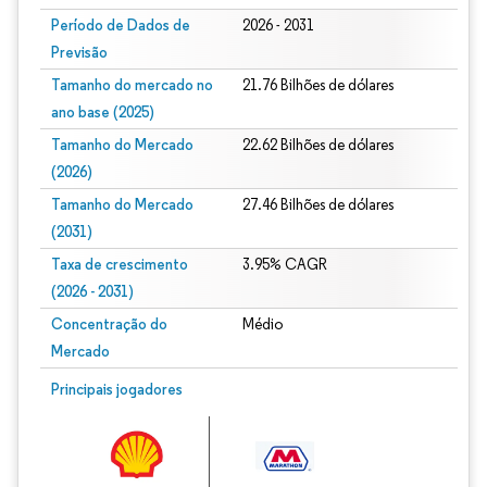
Período de Dados de
2026 - 2031
Previsão
Tamanho do mercado no
21.76 Bilhões de dólares
ano base (2025)
Tamanho do Mercado
22.62 Bilhões de dólares
(2026)
Tamanho do Mercado
27.46 Bilhões de dólares
(2031)
Taxa de crescimento
3.95% CAGR
(2026 - 2031)
Concentração do
Médio
Mercado
Imagem © Mordor Intelligence. O reuso requer atribuição conforme CC BY 4.0.
Principais jogadores