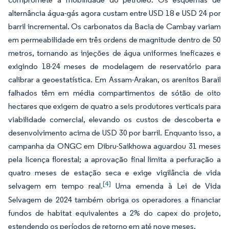
alternância água-gás agora custam entre USD 18 e USD 24 por
barril incremental. Os carbonatos da Bacia de Cambay variam
em permeabilidade em três ordens de magnitude dentro de 50
metros, tornando as injeções de água uniformes ineficazes e
exigindo 18-24 meses de modelagem de reservatório para
calibrar a geoestatística. Em Assam-Arakan, os arenitos Barail
falhados têm em média compartimentos de sótão de oito
hectares que exigem de quatro a seis produtores verticais para
viabilidade comercial, elevando os custos de descoberta e
desenvolvimento acima de USD 30 por barril. Enquanto isso, a
campanha da ONGC em Dibru-Saikhowa aguardou 31 meses
pela licença florestal; a aprovação final limita a perfuração a
quatro meses de estação seca e exige vigilância de vida
[4]
selvagem em tempo real.
Uma emenda à Lei de Vida
Selvagem de 2024 também obriga os operadores a financiar
fundos de habitat equivalentes a 2% do capex do projeto,
estendendo os períodos de retorno em até nove meses.