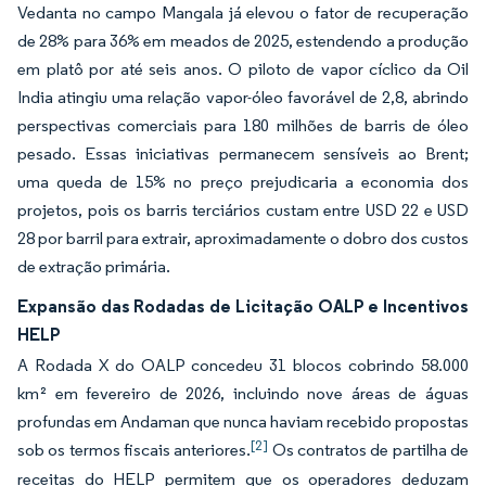
Vedanta no campo Mangala já elevou o fator de recuperação
de 28% para 36% em meados de 2025, estendendo a produção
em platô por até seis anos. O piloto de vapor cíclico da Oil
India atingiu uma relação vapor-óleo favorável de 2,8, abrindo
perspectivas comerciais para 180 milhões de barris de óleo
pesado. Essas iniciativas permanecem sensíveis ao Brent;
uma queda de 15% no preço prejudicaria a economia dos
projetos, pois os barris terciários custam entre USD 22 e USD
28 por barril para extrair, aproximadamente o dobro dos custos
de extração primária.
Expansão das Rodadas de Licitação OALP e Incentivos
HELP
A Rodada X do OALP concedeu 31 blocos cobrindo 58.000
km² em fevereiro de 2026, incluindo nove áreas de águas
profundas em Andaman que nunca haviam recebido propostas
[2]
sob os termos fiscais anteriores.
Os contratos de partilha de
receitas do HELP permitem que os operadores deduzam