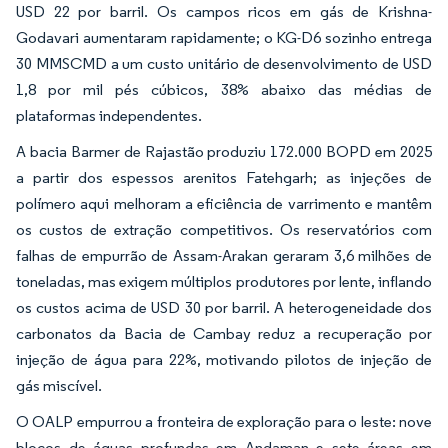
USD 22 por barril. Os campos ricos em gás de Krishna-
Godavari aumentaram rapidamente; o KG-D6 sozinho entrega
30 MMSCMD a um custo unitário de desenvolvimento de USD
1,8 por mil pés cúbicos, 38% abaixo das médias de
plataformas independentes.
A bacia Barmer de Rajastão produziu 172.000 BOPD em 2025
a partir dos espessos arenitos Fatehgarh; as injeções de
polímero aqui melhoram a eficiência de varrimento e mantêm
os custos de extração competitivos. Os reservatórios com
falhas de empurrão de Assam-Arakan geraram 3,6 milhões de
toneladas, mas exigem múltiplos produtores por lente, inflando
os custos acima de USD 30 por barril. A heterogeneidade dos
carbonatos da Bacia de Cambay reduz a recuperação por
injeção de água para 22%, motivando pilotos de injeção de
gás miscível.
O OALP empurrou a fronteira de exploração para o leste: nove
blocos de águas profundas em Andaman e sete áreas em