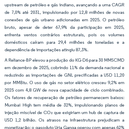
upstream de petróleo e gás indiano, avançando a uma CAGR
de 7,0% até 2031, impulsionado por 12,8 milhões de novas
conexões de gás urbano adicionadas em 2025. O petróleo
bruto, apesar de deter 67,9% da participação em 2025,
enfrenta ventos contrários estruturais, pois os volumes
domésticos caíram para 29,4 milhões de toneladas e a
dependência de importações atingiu 87,3%.
A Reliance-BP elevou a produção do KG-D6 para 30 MMSCMD
em dezembro de 2025, cobrindo 11% da demanda nacional e
reduzindo as importações de GNL precificadas a USD 11,20
por MMBtu. O uso de gás no setor elétrico cresceu 9,2% em
2025 com 4,8 GW de nova capacidade de ciclo combinado.
Os fatores de recuperação de petróleo permanecem baixos:
Mumbai High tem média de 32%, impulsionando planos de
injeção miscível de CO₂ que exigiriam um hub de captura de
USD 1,2 bilhão. Os atrasos na infraestrutura prejudicam a
monetização; o gasoduto Urja Ganga operou com apenas 62%