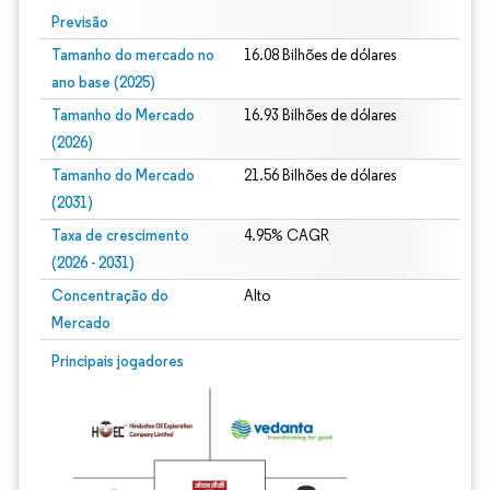
Previsão
Tamanho do mercado no
16.08 Bilhões de dólares
ano base (2025)
Tamanho do Mercado
16.93 Bilhões de dólares
(2026)
Tamanho do Mercado
21.56 Bilhões de dólares
(2031)
Taxa de crescimento
4.95% CAGR
(2026 - 2031)
Concentração do
Alto
Mercado
Imagem © Mordor Intelligence. O reuso requer atribuição conforme CC BY 4.0.
Principais jogadores