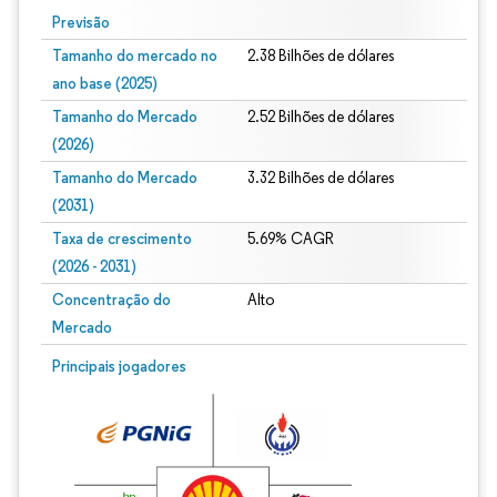
Previsão
Tamanho do mercado no
2.38 Bilhões de dólares
ano base (2025)
Tamanho do Mercado
2.52 Bilhões de dólares
(2026)
Tamanho do Mercado
3.32 Bilhões de dólares
(2031)
Taxa de crescimento
5.69% CAGR
(2026 - 2031)
Concentração do
Alto
Mercado
Imagem © Mordor Intelligence. O reuso requer atribuição conforme CC BY 4.0.
Principais jogadores