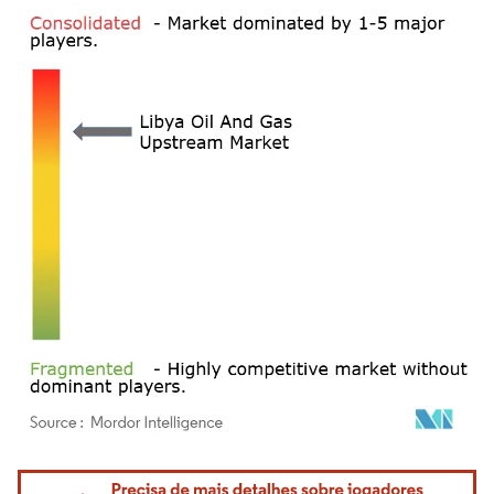
Imagem © Mordor Intelligence. O reuso requer atribuição conforme CC BY 4.0.