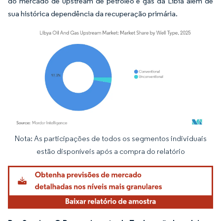
do mercado de upstream de petróleo e gás da Líbia além de
sua histórica dependência da recuperação primária.
Nota: As participações de todos os segmentos individuais
Imagem © Mordor Intelligence. O reuso requer atribuição conforme CC BY 4.0.
estão disponíveis após a compra do relatório