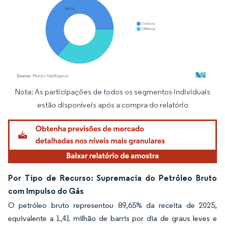
Nota: As participações de todos os segmentos individuais
Imagem © Mordor Intelligence. O reuso requer atribuição conforme CC BY 4.0.
estão disponíveis após a compra do relatório
Por Tipo de Recurso: Supremacia do Petróleo Bruto
com Impulso do Gás
O petróleo bruto representou 89,65% da receita de 2025,
equivalente a 1,41 milhão de barris por dia de graus leves e