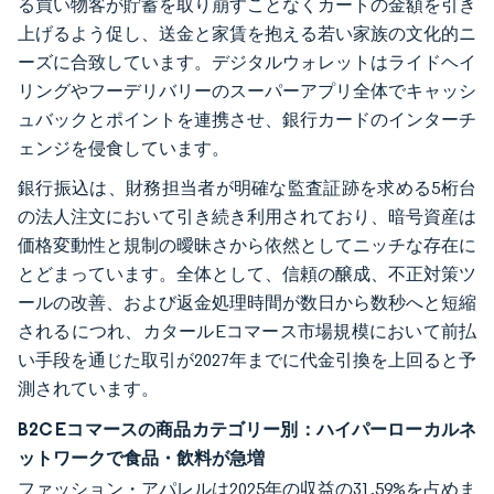
る買い物客が貯蓄を取り崩すことなくカートの金額を引き
上げるよう促し、送金と家賃を抱える若い家族の文化的ニ
ーズに合致しています。デジタルウォレットはライドヘイ
リングやフーデリバリーのスーパーアプリ全体でキャッシ
ュバックとポイントを連携させ、銀行カードのインターチ
ェンジを侵食しています。
銀行振込は、財務担当者が明確な監査証跡を求める5桁台
の法人注文において引き続き利用されており、暗号資産は
価格変動性と規制の曖昧さから依然としてニッチな存在に
とどまっています。全体として、信頼の醸成、不正対策ツ
ールの改善、および返金処理時間が数日から数秒へと短縮
されるにつれ、カタールEコマース市場規模において前払
い手段を通じた取引が2027年までに代金引換を上回ると予
測されています。
B2C Eコマースの商品カテゴリー別：ハイパーローカルネ
ットワークで食品・飲料が急増
ファッション・アパレルは2025年の収益の31.59%を占めま