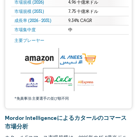
市場規模 (2026)
4.96 十億米ドル
市場規模 (2031)
7.75 十億米ドル
成長率 (2026 - 2031)
9.34% CAGR
市場集中度
中
画像 © Mordor Intelligence。再利用にはCC BY 4.0の表示が必要です。
主要プレーヤー
*免責事項:主要選手の並び順不同
Mordor Intelligenceによるカタールのコマース
市場分析