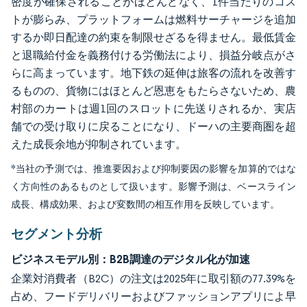
密度が確保されることがほとんどなく、1件当たりのコス
トが膨らみ、プラットフォームは燃料サーチャージを追加
するか即日配達の約束を制限せざるを得ません。最低賃金
と退職給付金を義務付ける労働法により、損益分岐点がさ
らに高まっています。地下鉄の延伸は旅客の流れを改善す
るものの、貨物にはほとんど恩恵をもたらさないため、農
村部のカートは週1回のスロットに先送りされるか、実店
舗での受け取りに戻ることになり、ドーハの主要商圏を超
えた成長余地が抑制されています。
*当社の予測では、推進要因および抑制要因の影響を加算的ではな
く方向性のあるものとして扱います。影響予測は、ベースライン
成長、構成効果、および変数間の相互作用を反映しています。
セグメント分析
ビジネスモデル別：B2B調達のデジタル化が加速
企業対消費者（B2C）の注文は2025年に取引額の77.39%を
占め、フードデリバリーおよびファッションアプリによ早