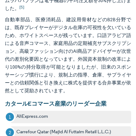
ムラバハプランは電子機器の平均注文額を30%押し上げま
[5]
した。
自動車部品、医療消耗品、建設用骨材などのB2B分野で
は、既存プレイヤーがデジタル在庫の可視性を欠いている
ため、ホワイトスペースが残っています。口語アラビア語
による音声コマース、家庭用品の定期補充サブスクリプシ
ョン、高級ファッション向けのAI商品アドバイザーが次世
代の差別化要因となっています。外国資本規制の改革によ
り100%の持分取得が可能となりましたが、旧来のスポン
サーシップ慣行により、規制上の指導、倉庫、サプライヤ
ーとの信頼関係と引き換えに株式を提供する合弁事業が依
然として奨励されています。
カタールEコマース産業のリーダー企業
AliExpress.com
Carrefour Qatar (Majid Al Futtaim Retail L.L.C.)