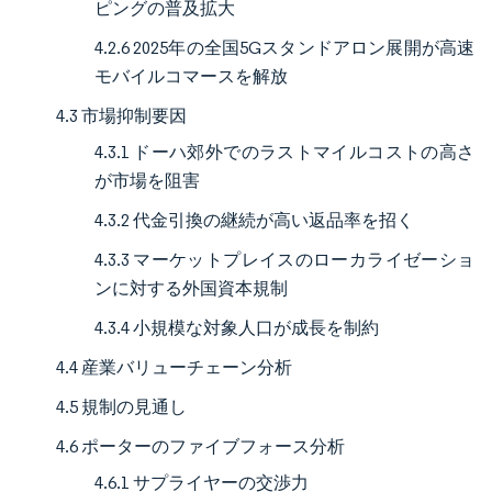
ピングの普及拡大
4.2.6 2025年の全国5Gスタンドアロン展開が高速
モバイルコマースを解放
4.3 市場抑制要因
4.3.1 ドーハ郊外でのラストマイルコストの高さ
が市場を阻害
4.3.2 代金引換の継続が高い返品率を招く
4.3.3 マーケットプレイスのローカライゼーショ
ンに対する外国資本規制
4.3.4 小規模な対象人口が成長を制約
4.4 産業バリューチェーン分析
4.5 規制の見通し
4.6 ポーターのファイブフォース分析
4.6.1 サプライヤーの交渉力