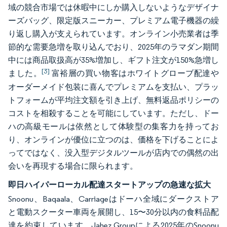
域の競合市場では休暇中にしか購入しないようなデザイナ
ーズバッグ、限定版スニーカー、プレミアム電子機器の繰
り返し購入が支えられています。オンライン小売業者は季
節的な需要急増を取り込んでおり、2025年のラマダン期間
中には商品取扱高が35%増加し、ギフト注文が150%急増し
[3]
ました。
富裕層の買い物客はホワイトグローブ配達や
オーダーメイド包装に喜んでプレミアムを支払い、プラッ
トフォームが平均注文額を引き上げ、無料返品ポリシーの
コストを相殺することを可能にしています。ただし、ドー
ハの高級モールは依然として体験型の集客力を持ってお
り、オンラインが優位に立つのは、価格を下げることによ
ってではなく、没入型デジタルツールが店内での偶然の出
会いを再現する場合に限られます。
即日ハイパーローカル配達スタートアップの急速な拡大
Snoonu、Baqaala、Carriageはドーハ全域にダークストア
と電動スクーター車両を展開し、15〜30分以内の食料品配
達を約束しています。Jahez Groupによる2025年のSnoonu