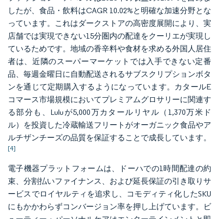
したが、食品・飲料はCAGR 10.02%と明確な加速分野とな
っています。これはダークストアの高密度展開により、実
店舗では実現できない15分圏内の配達をクーリエが実現し
ているためです。地域の香辛料や食材を求める外国人居住
者は、近隣のスーパーマーケットでは入手できない定番
品、毎週金曜日に自動配送されるサブスクリプションボタ
ンを通じて定期購入するようになっています。カタールE
コマース市場規模においてプレミアムグロサリーに関連す
る部分も、Luluが5,000万カタールリヤル（1,370万米ド
ル）を投資した冷蔵輸送フリートがオーガニック食品やア
ルチザンチーズの品質を保証することで成長しています。
[4]
電子機器プラットフォームは、ドーハでの1時間配達の約
束、分割払いファイナンス、および延長保証の引き取りサ
ービスでロイヤルティを追求し、コモディティ化したSKU
にもかかわらずコンバージョン率を押し上げています。ビ