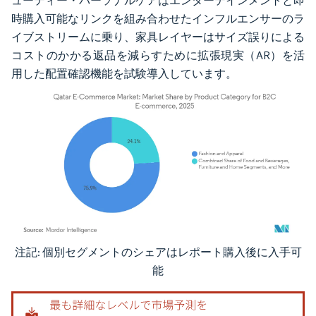
ューティー・パーソナルケアはエンターテインメントと即
時購入可能なリンクを組み合わせたインフルエンサーのラ
イブストリームに乗り、家具レイヤーはサイズ誤りによる
コストのかかる返品を減らすために拡張現実（AR）を活
用した配置確認機能を試験導入しています。
注記: 個別セグメントのシェアはレポート購入後に入手可
画像 © Mordor Intelligence。再利用にはCC BY 4.0の表示が必要です。
能