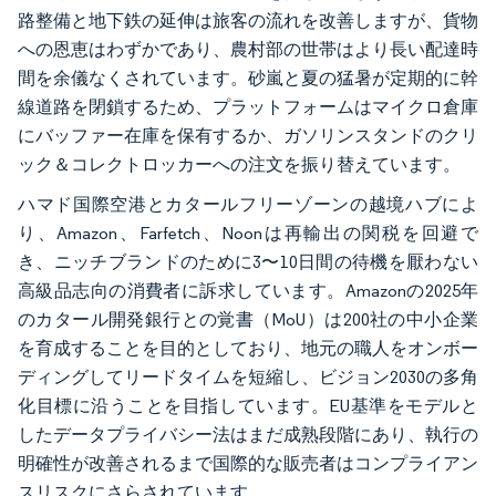
路整備と地下鉄の延伸は旅客の流れを改善しますが、貨物
への恩恵はわずかであり、農村部の世帯はより長い配達時
間を余儀なくされています。砂嵐と夏の猛暑が定期的に幹
線道路を閉鎖するため、プラットフォームはマイクロ倉庫
にバッファー在庫を保有するか、ガソリンスタンドのクリ
ック＆コレクトロッカーへの注文を振り替えています。
ハマド国際空港とカタールフリーゾーンの越境ハブによ
り、Amazon、Farfetch、Noonは再輸出の関税を回避で
き、ニッチブランドのために3〜10日間の待機を厭わない
高級品志向の消費者に訴求しています。Amazonの2025年
のカタール開発銀行との覚書（MoU）は200社の中小企業
を育成することを目的としており、地元の職人をオンボー
ディングしてリードタイムを短縮し、ビジョン2030の多角
化目標に沿うことを目指しています。EU基準をモデルと
したデータプライバシー法はまだ成熟段階にあり、執行の
明確性が改善されるまで国際的な販売者はコンプライアン
スリスクにさらされています。