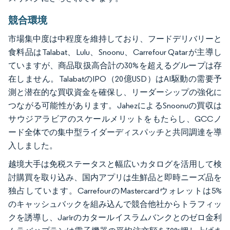
競合環境
市場集中度は中程度を維持しており、フードデリバリーと
食料品はTalabat、Lulu、Snoonu、Carrefour Qatarが主導し
ていますが、商品取扱高合計の30%を超えるグループは存
在しません。TalabatのIPO（20億USD）はAI駆動の需要予
測と潜在的な買収資金を確保し、リーダーシップの強化に
つながる可能性があります。JahezによるSnoonuの買収は
サウジアラビアのスケールメリットをもたらし、GCCノ
ード全体での集中型ライダーディスパッチと共同調達を導
入しました。
越境大手は免税ステータスと幅広いカタログを活用して検
討購買を取り込み、国内アプリは生鮮品と即時ニーズ品を
独占しています。CarrefourのMastercardウォレットは5%
のキャッシュバックを組み込んで競合他社からトラフィッ
クを誘導し、Jarirのカタールイスラムバンクとのゼロ金利