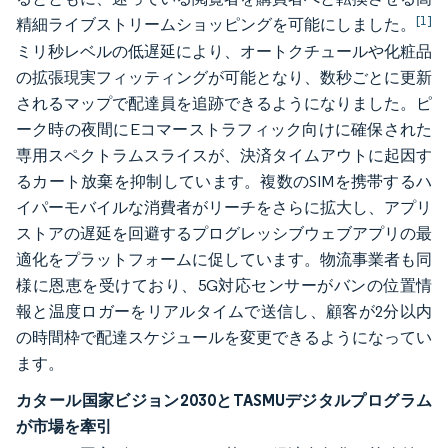
[1]
精細ライブストリームショッピングを可能にしました。
ミリ秒レベルの低遅延により、オートクチュールや化粧品
の拡張現実フィッティングが可能となり、数秒ごとに更新
されるマップで配達員を追跡できるようになりました。ピ
ーク時の夜間にEコマーストラフィック向けに確保された
専用スペクトラムスライスが、決済タイムアウトに起因す
るカート放棄を抑制しています。複数のSIMを携帯するハ
イパーモバイルな消費者がリーチをさらに拡大し、アプリ
ストアの遅延を回避するプログレッシブウェブアプリの最
適化をプラットフォームに促しています。物流事業者も同
様に恩恵を受けており、5G対応センサーがバンの位置情
報と温度ロガーをリアルタイムで送信し、顧客が2分以内
の時間枠で配達スケジュールを変更できるようになってい
ます。
カタール国家ビジョン2030とTASMUデジタルプログラム
が市場を牽引