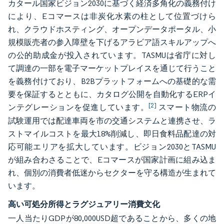
カタール国家ビジョン2030に基づく経済多角化の義務付け
により、Eコマースは非炭化水素の柱として位置づけら
れ、クラウドホスティング、オープンデータポータル、小
規模販売者の参入障壁を下げるアラビア語スキルアップへ
の公的助成金が投入されています。TASMUは省庁に対し
て調達の一部を電子マーケットプレイスを通じて行うこと
を義務付けており、B2Bプラットフォームへの基礎的な需
要を保証するとともに、カタログ公開を自動化するERPイ
[2]
ンテグレーションを促進しています。
スマート物流の
試験運用では配達車両を市の交通システムと連携させ、ラ
ストマイルコストを最大18%削減し、即日食料品配達の対
応可能エリアを拡大しています。ビジョン2030とTASMU
が組み合わさることで、Eコマースが国家計画に組み込ま
れ、個別の消費者低迷からセクターを守る構造が生まれて
います。
高い可処分所得とラグジュアリー消費文化
一人当たりGDPが80,000USD超であることから、多くの地