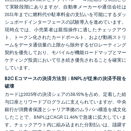
て実験段階にありますが、自動車メーカーや通信会社は
2031年までに燃料代や駐車料金の支払いを可能にするダッ
シュボードインターフェースの試験導入を進めています。
現時点では、小売業者は親指操作に適したチェックアウ
ト、トークン化されたカードボールト、および動画ストリ
ームをデータ通信量の上限から除外するゼロレーティング
契約を優先しており、モバイルが機能ロードマップとマー
ケティング投資において引き続き優先されることを確実に
しています。
B2C Eコマースの決済方法別：BNPLが従来の決済手段を
破壊
カードは2025年の決済シェアの38.92%を占め、定着した給
与口座とリワードプログラムに支えられていますが、中央
銀行が消費者保護とシャリア準拠のムラバハ構造を成文化
したことで、BNPLはCAGR 11.46%で急速に拡大していま
す。チェックアウト内に組み込まれた分割払いは、躊躇す