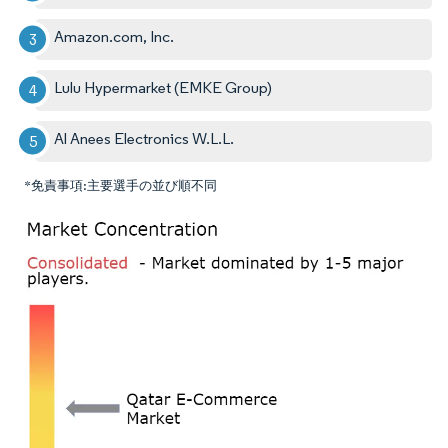
Amazon.com, Inc.
Lulu Hypermarket (EMKE Group)
Al Anees Electronics W.L.L.
*免責事項:主要選手の並び順不同