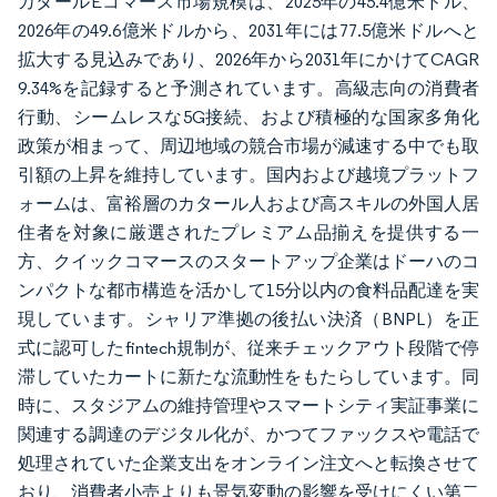
カタールEコマース市場規模は、2025年の45.4億米ドル、
2026年の49.6億米ドルから、2031年には77.5億米ドルへと
拡大する見込みであり、2026年から2031年にかけてCAGR
9.34%を記録すると予測されています。高級志向の消費者
行動、シームレスな5G接続、および積極的な国家多角化
政策が相まって、周辺地域の競合市場が減速する中でも取
引額の上昇を維持しています。国内および越境プラットフ
ォームは、富裕層のカタール人および高スキルの外国人居
住者を対象に厳選されたプレミアム品揃えを提供する一
方、クイックコマースのスタートアップ企業はドーハのコ
ンパクトな都市構造を活かして15分以内の食料品配達を実
現しています。シャリア準拠の後払い決済（BNPL）を正
式に認可したfintech規制が、従来チェックアウト段階で停
滞していたカートに新たな流動性をもたらしています。同
時に、スタジアムの維持管理やスマートシティ実証事業に
関連する調達のデジタル化が、かつてファックスや電話で
処理されていた企業支出をオンライン注文へと転換させて
おり、消費者小売よりも景気変動の影響を受けにくい第二