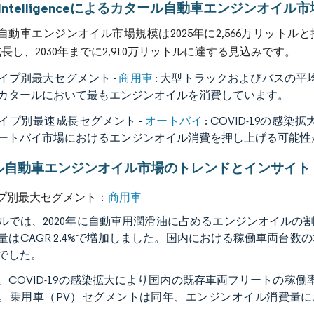
or Intelligenceによるカタール自動車エンジンオイル
動車エンジンオイル市場規模は2025年に2,566万リットルと推
で成長し、2030年までに2,910万リットルに達する見込みです。
商用車
イプ別最大セグメント -
: 大型トラックおよびバスの
カタールにおいて最もエンジンオイルを消費しています。
オートバイ
イプ別最速成長セグメント -
: COVID-19の
ートバイ市場におけるエンジンオイル消費を押し上げる可能性
ル自動車エンジンオイル市場のトレンドとインサイト
商用車
プ別最大セグメント：
ルでは、2020年に自動車用潤滑油に占めるエンジンオイルの割合
量はCAGR 2.4%で増加しました。国内における稼働車両台
でした。
0年、COVID-19の感染拡大により国内の既存車両フリートの稼
。乗用車（PV）セグメントは同年、エンジンオイル消費量にお