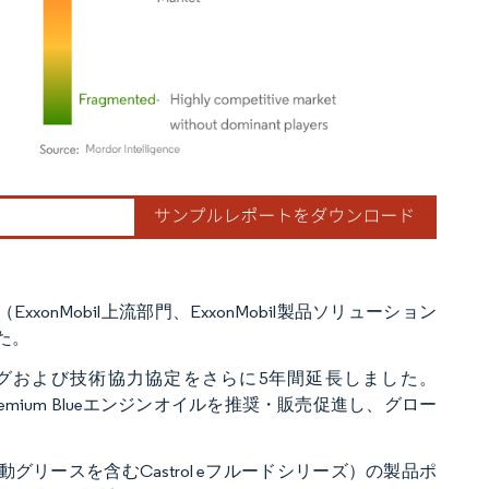
ordor Intelligence。再利用にはCC BY 4.0の表示が必要です。
部門（ExxonMobil上流部門、ExxonMobil製品ソリューション
た。
ケティングおよび技術協力協定をさらに5年間延長しました。
Premium Blueエンジンオイルを推奨・販売促進し、グロー
、電動グリースを含むCastrol eフルードシリーズ）の製品ポ