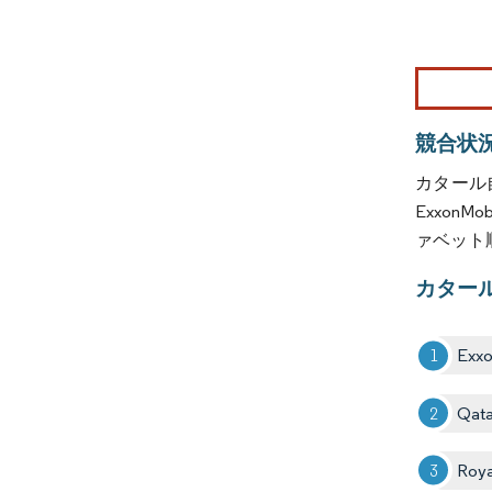
画像 © Mo
競合状
カタール
ExxonMob
ァベット
カター
Exxo
Qata
Roya