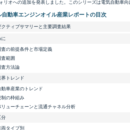
ォリオへの追加を発表しました。このシリーズは電気自動車向
ル自動車エンジンオイル産業レポートの目次
グゼクティブサマリーと主要調査結果
めに
1 調査の前提条件と市場定義
 調査範囲
 調査方法論
要業界トレンド
1 自動車産業のトレンド
2 規制の枠組み
3 バリューチェーンと流通チャネル分析
区分
1 車両タイプ別