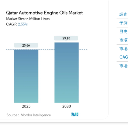
調査
予測
歴史
市場取
市場取
CAGR
市場
画像 © Mordor Intelligence。再利用にはCC BY 4.0の表示が必要です。