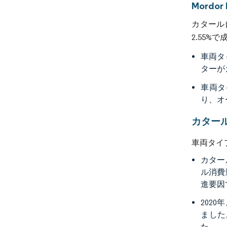
Mord
カタール自
2.55%
車両タ
ターが
車両タ
り、オ
カター
車両タイ
カター
ル消費
進要因
202
ました
た。