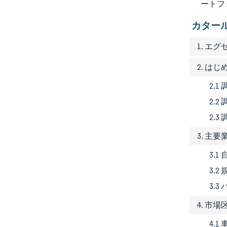
ートフ
カター
1. エ
2. はじ
2.
2.2
2.3
3. 主
3.
3.
3.
4. 市場
4.