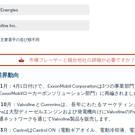
lEnergies
line Inc.
:主要選手の並び順不同
画像 © M
業界動向
年1月
：4月1日付けで、ExxonMobil Corporationは3つの事業
ExxonMobilローカーボンソリューション部門）に再編されまし
年10月
：ValvolineとCumminsは、長年にわたるマー
insは大型ディーゼルエンジンおよび発電機向けにValvolineの
通ネットワークを通じてValvoline製品を販売します。
年3月
：CastrolはCastrol ON（電動ギアオイル、電動冷却液