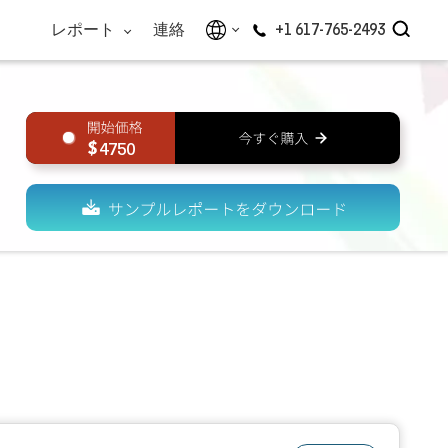
レポート
連絡
+1 617-765-2493
4750