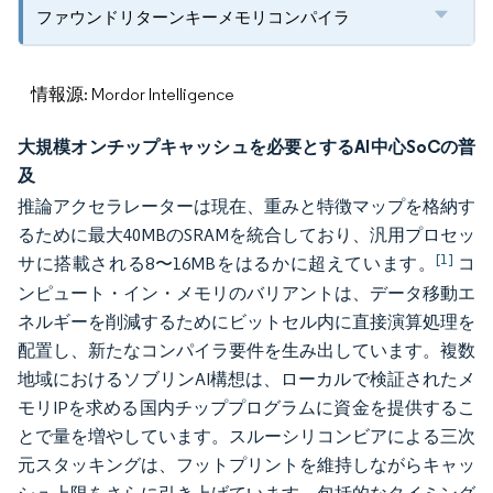
ファウンドリターンキーメモリコンパイラ
情報源: Mordor Intelligence
大規模オンチップキャッシュを必要とするAI中心SoCの普
及
推論アクセラレーターは現在、重みと特徴マップを格納す
るために最大40MBのSRAMを統合しており、汎用プロセッ
[1]
サに搭載される8〜16MBをはるかに超えています。
コ
ンピュート・イン・メモリのバリアントは、データ移動エ
ネルギーを削減するためにビットセル内に直接演算処理を
配置し、新たなコンパイラ要件を生み出しています。複数
地域におけるソブリンAI構想は、ローカルで検証されたメ
モリIPを求める国内チッププログラムに資金を提供するこ
とで量を増やしています。スルーシリコンビアによる三次
元スタッキングは、フットプリントを維持しながらキャッ