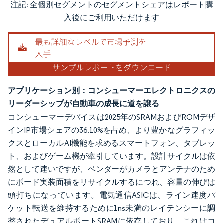
注記: 全個別セグメントのセグメントシェアはレポート購
画像 © Mordor Intelligence。再利用にはCC BY 4.0の表示が必要です。
入後にご利用いただけます
アプリケーション別：コンシューマーエレクトロニクスの
リーダーシップが自動車の成長に道を譲る
コンシューマーデバイスは2025年のSRAMおよびROMデザ
インIP市場シェアの36.10%を占め、より豊かなグラフィッ
クスとローカルAI機能を求めるスマートフォン、タブレッ
ト、およびゲーム機が牽引しています。設計サイクルは依
然として速いですが、ベンダーがカメラとアンテナのため
にボード実装面積をリサイクルするにつれ、容量の伸びは
頭打ちになっています。電気通信ASICは、ライン速度パ
ケット転送を維持するために1ns未満のレイテンシーに調
整されたデュアルポートSRAMに依存しており、これはコ