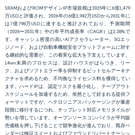
SRAMおよびROMデザインIP市場規模は2025年に6億1,479
万USDと評価され、2026年の6億2,942万USDから2031年に
は7億798万USDに達すると推計されており、予測期間
（2026〜2031年）中の年平均成長率（CAGR）は2.38%で
す。キャッシュ密度の高いAIアクセラレーター、5Gエッ
ジノード、および自動車機能安全プラットフォームに対す
る継続的な需要が、この着実な拡大を下支えしています。
14nm未満のプロセスは、設計ハウスがばらつき、リー
ク、およびソフトエラー率を抑制するビットセルアーキテ
クチャを求めるため、不均衡なライセンス料を獲得してい
ます。ハードIPは、認定リスクを最小化し、テープアウト
スケジュールを加速するため、依然として好まれる提供フ
ォーマットですが、ヘテロジニアスパッケージングが量産
段階に移行するにつれ、チップレット対応メモリタイルが
勢いを増しています。オープンソースコンパイラが平均販
売価格を押し下げることで競争激化が進んでおり、既存ベ
ンダーは検証スイートおよびファウンドリパートナーシッ