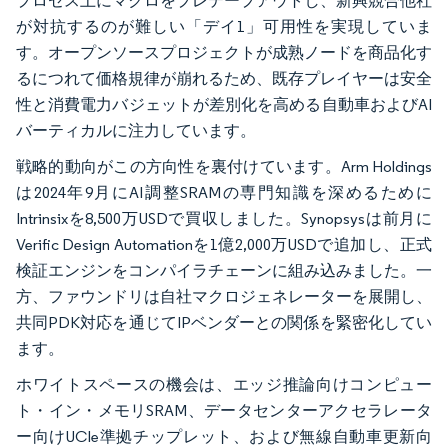
プロセス上にマクロをプレテープアウトし、新興競合他社
が対抗するのが難しい「デイ1」可用性を実現していま
す。オープンソースプロジェクトが成熟ノードを商品化す
るにつれて価格規律が崩れるため、既存プレイヤーは安全
性と消費電力バジェットが差別化を高める自動車およびAI
バーティカルに注力しています。
戦略的動向がこの方向性を裏付けています。Arm Holdings
は2024年9月にAI調整SRAMの専門知識を深めるために
Intrinsixを8,500万USDで買収しました。Synopsysは前月に
Verific Design Automationを1億2,000万USDで追加し、正式
検証エンジンをコンパイラチェーンに組み込みました。一
方、ファウンドリは自社マクロジェネレーターを展開し、
共同PDK対応を通じてIPベンダーとの関係を緊密化してい
ます。
ホワイトスペースの機会は、エッジ推論向けコンピュー
ト・イン・メモリSRAM、データセンターアクセラレータ
ー向けUCIe準拠チップレット、および無線自動車更新向