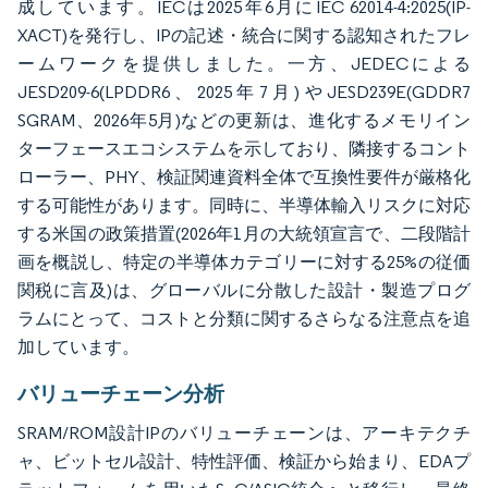
成しています。IECは2025年6月にIEC 62014-4:2025(IP-
XACT)を発行し、IPの記述・統合に関する認知されたフレ
ームワークを提供しました。一方、JEDECによる
JESD209-6(LPDDR6、2025年7月)やJESD239E(GDDR7
SGRAM、2026年5月)などの更新は、進化するメモリイン
ターフェースエコシステムを示しており、隣接するコント
ローラー、PHY、検証関連資料全体で互換性要件が厳格化
する可能性があります。同時に、半導体輸入リスクに対応
する米国の政策措置(2026年1月の大統領宣言で、二段階計
画を概説し、特定の半導体カテゴリーに対する25%の従価
関税に言及)は、グローバルに分散した設計・製造プログ
ラムにとって、コストと分類に関するさらなる注意点を追
加しています。
バリューチェーン分析
SRAM/ROM設計IPのバリューチェーンは、アーキテクチ
ャ、ビットセル設計、特性評価、検証から始まり、EDAプ