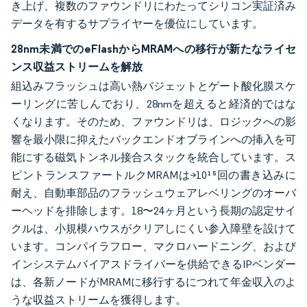
き上げ、複数のファウンドリにわたってシリコン実証済み
データを有するサプライヤーを優位にしています。
28nm未満でのeFlashからMRAMへの移行が新たなライセ
ンス収益ストリームを解放
組込みフラッシュは高い熱バジェットとゲート酸化膜スケ
ーリングに苦しんでおり、28nmを超えると経済的ではな
くなります。そのため、ファウンドリは、ロジックへの影
響を最小限に抑えたバックエンドオブラインへの挿入を可
能にする磁気トンネル接合スタックを統合しています。ス
ピントランスファートルクMRAMは>10¹⁵回の書き込みに
耐え、自動車部品のフラッシュウェアレベリングのオーバ
ーヘッドを排除します。18〜24ヶ月という長期の認定サイ
クルは、小規模ハウスがクリアしにくい参入障壁を設けて
います。コンパイラフロー、マクロハードニング、および
インシステムバイアスドライバーを供給できるIPベンダー
は、各新ノードがMRAMに移行するにつれて年金収入のよ
うな収益ストリームを獲得します。