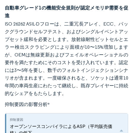
自動車グレード1の機能安全規則が認定メモリIP需要を促
進
ISO 26262 ASIL-Dフローは、二重冗長アレイ、ECC、バッ
クグラウンドセルフテスト、およびシングルイベントアッ
プセット緩和を必要とします。放射線耐性ビットセルとエ
ラー検出スクラビングにより面積が10〜15%増加します
が、OEMは無線更新およびフェイルオペレーショナルの
要件を満たすためにそのコストを受け入れています。認定
には3〜5年を要し、数千のフォルトインジェクションシナ
リオが含まれます。一度確保されると、ソケットは通常10
年間の車両生産にわたって継続し、既存プレイヤーに持続
的なシェアをもたらします。
抑制要因の影響分析
*
オープンソースコンパイラによるASP（平均販売価
格）の低下