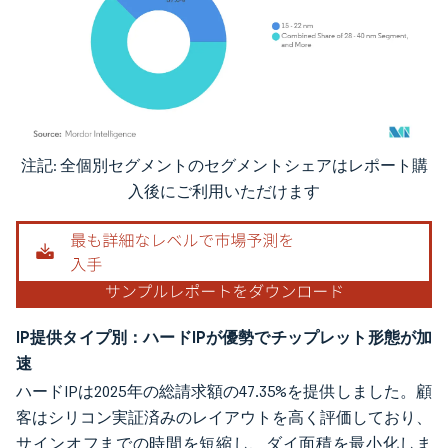
注記: 全個別セグメントのセグメントシェアはレポート購
画像 © Mordor Intelligence。再利用にはCC BY 4.0の表示が必要です。
入後にご利用いただけます
IP提供タイプ別：ハードIPが優勢でチップレット形態が加
速
ハードIPは2025年の総請求額の47.35%を提供しました。顧
客はシリコン実証済みのレイアウトを高く評価しており、
サインオフまでの時間を短縮し、ダイ面積を最小化しま