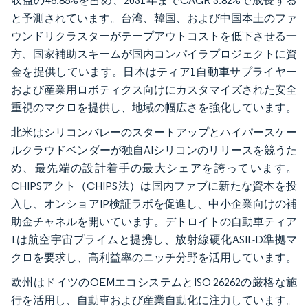
収益の46.85%を占め、2031年までCAGR 3.82%で成長する
と予測されています。台湾、韓国、および中国本土のファ
ウンドリクラスターがテープアウトコストを低下させる一
方、国家補助スキームが国内コンパイラプロジェクトに資
金を提供しています。日本はティア1自動車サプライヤー
および産業用ロボティクス向けにカスタマイズされた安全
重視のマクロを提供し、地域の幅広さを強化しています。
北米はシリコンバレーのスタートアップとハイパースケー
ルクラウドベンダーが独自AIシリコンのリリースを競うた
め、最先端の設計着手の最大シェアを誇っています。
CHIPSアクト（CHIPS法）は国内ファブに新たな資本を投
入し、オンショアIP検証ラボを促進し、中小企業向けの補
助金チャネルを開いています。デトロイトの自動車ティア
1は航空宇宙プライムと提携し、放射線硬化ASIL-D準拠マ
クロを要求し、高利益率のニッチ分野を活用しています。
欧州はドイツのOEMエコシステムとISO 26262の厳格な施
行を活用し、自動車および産業自動化に注力しています。