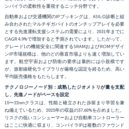
ンパイラの柔軟性を重視するニッチ分野です。
自動車および交通機関のIPブッキングは、ASIL-D診断と組
み合わされたマルチギガバイトのオンチップアレイを必要
とする先進運転支援システムの需要により、2031年までに
CAGR 4.9%で増加すると予測されています。したがって、
グレード1の機能安全に関連するSRAMおよびROMデザイ
ンIP市場規模は、他のどの垂直市場よりも速く増加してい
ます。航空宇宙および防衛の要求は量的には小規模です
が、放射線硬化ライブラリが厳格な認定を経るため、高い
平均販売価格をもたらします。
テクノロジーノード別：成熟したジオメトリが量を支配
し、先進ノードがペースを設定
15〜22nmクラスは、性能と確立された歩留まり学習を兼
ね備えているため、2025年の収益の37.60%を占めました。
リスクの低いコンシューマーおよび自動車コントローラー
はここに快適に収まり、コンパイラIPは複数のファウンド