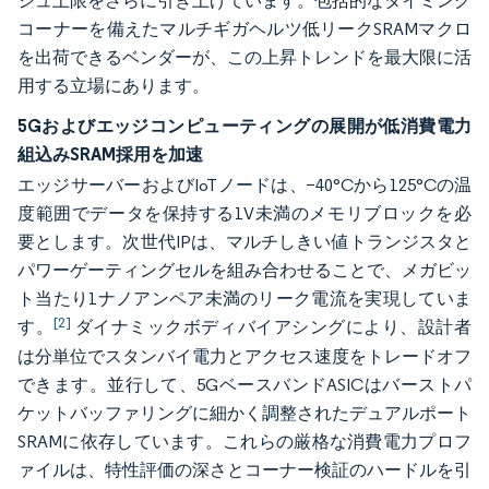
シュ上限をさらに引き上げています。包括的なタイミング
コーナーを備えたマルチギガヘルツ低リークSRAMマクロ
を出荷できるベンダーが、この上昇トレンドを最大限に活
用する立場にあります。
5Gおよびエッジコンピューティングの展開が低消費電力
組込みSRAM採用を加速
エッジサーバーおよびIoTノードは、−40°Cから125°Cの温
度範囲でデータを保持する1V未満のメモリブロックを必
要とします。次世代IPは、マルチしきい値トランジスタと
パワーゲーティングセルを組み合わせることで、メガビッ
ト当たり1ナノアンペア未満のリーク電流を実現していま
[2]
す。
ダイナミックボディバイアシングにより、設計者
は分単位でスタンバイ電力とアクセス速度をトレードオフ
できます。並行して、5GベースバンドASICはバーストパ
ケットバッファリングに細かく調整されたデュアルポート
SRAMに依存しています。これらの厳格な消費電力プロフ
ァイルは、特性評価の深さとコーナー検証のハードルを引