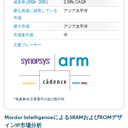
成長率 (2026 - 2031)
2.38% CAGR
最も急速に成長している
アジア太平洋
市場
最大市場
アジア太平洋
市場集中度
中
画像 © Mordor Intelligence。再利用にはCC BY 4.0の表示が必要です。
主要プレーヤー
*免責事項:主要選手の並び順不同
Mordor IntelligenceによるSRAMおよびROMデザ
インIP市場分析