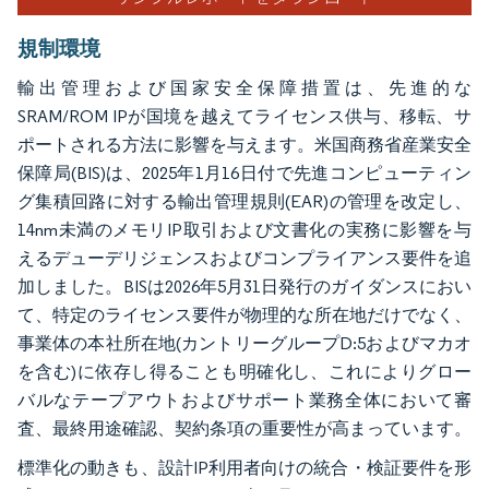
規制環境
輸出管理および国家安全保障措置は、先進的な
SRAM/ROM IPが国境を越えてライセンス供与、移転、サ
ポートされる方法に影響を与えます。米国商務省産業安全
保障局(BIS)は、2025年1月16日付で先進コンピューティン
グ集積回路に対する輸出管理規則(EAR)の管理を改定し、
14nm未満のメモリIP取引および文書化の実務に影響を与
えるデューデリジェンスおよびコンプライアンス要件を追
加しました。BISは2026年5月31日発行のガイダンスにおい
て、特定のライセンス要件が物理的な所在地だけでなく、
事業体の本社所在地(カントリーグループD:5およびマカオ
を含む)に依存し得ることも明確化し、これによりグロー
バルなテープアウトおよびサポート業務全体において審
査、最終用途確認、契約条項の重要性が高まっています。
標準化の動きも、設計IP利用者向けの統合・検証要件を形