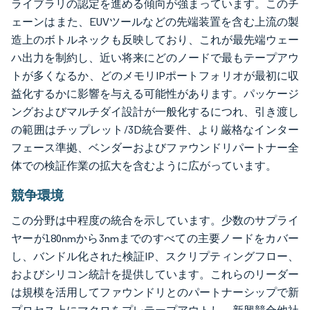
ライブラリの認定を進める傾向が強まっています。このチ
ェーンはまた、EUVツールなどの先端装置を含む上流の製
造上のボトルネックも反映しており、これが最先端ウェー
ハ出力を制約し、近い将来にどのノードで最もテープアウ
トが多くなるか、どのメモリIPポートフォリオが最初に収
益化するかに影響を与える可能性があります。パッケージ
ングおよびマルチダイ設計が一般化するにつれ、引き渡し
の範囲はチップレット/3D統合要件、より厳格なインター
フェース準拠、ベンダーおよびファウンドリパートナー全
体での検証作業の拡大を含むように広がっています。
競争環境
この分野は中程度の統合を示しています。少数のサプライ
ヤーが180nmから3nmまでのすべての主要ノードをカバー
し、バンドル化された検証IP、スクリプティングフロー、
およびシリコン統計を提供しています。これらのリーダー
は規模を活用してファウンドリとのパートナーシップで新