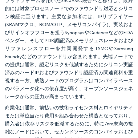
ラットフォームを用いたSoC/ASIC統合へと移行し、最終
的には対象プロセスノードでのファウンドリ対応とシリコ
ン検証に至ります。主要な参加者には、IPサプライヤー
(SRAMマクロ、ROM/OTP、メモリコンパイラ)、実装およ
びサインオフフローを担うSynopsysやCadenceなどのEDA
ベンダー、そしてPDK認証済みメモリジェネレータおよび
リファレンスフローを共同開発するTSMCやSamsung
Foundryなどのファウンドリが含まれます。先端ノードで
の提供は通常、認定リスクを低減するためにシリコン実証
済みのハードIPおよびファウンドリ認証済み関連資料を重
視する一方、成熟ノードのプログラムはコンパイラベース
のパラメータ化への依存度が高く、オープンソースジェネ
レータからの圧力が高まっています。
商業化は通常、前払いの技術ライセンス料とロイヤリティ
または単位当たり費用を組み合わせた構造となっており、
購入者は依存リスクを低減するために、特に7nm未満の複
雑なノードにおいて、セカンドソースのコンパイラおよび