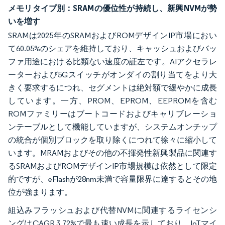
メモリタイプ別：SRAMの優位性が持続し、新興NVMが勢
いを増す
SRAMは2025年のSRAMおよびROMデザインIP市場におい
て60.05%のシェアを維持しており、キャッシュおよびバッ
ファ用途における比類ない速度の証左です。AIアクセラレ
ーターおよび5Gスイッチがオンダイの割り当てをより大
きく要求するにつれ、セグメントは絶対額で緩やかに成長
しています。一方、PROM、EPROM、EEPROMを含む
ROMファミリーはブートコードおよびキャリブレーショ
ンテーブルとして機能していますが、システムオンチップ
の統合が個別ブロックを取り除くにつれて徐々に縮小して
います。MRAMおよびその他の不揮発性新興製品に関連す
るSRAMおよびROMデザインIP市場規模は依然として限定
的ですが、eFlashが28nm未満で容量限界に達するとその地
位が強まります。
組込みフラッシュおよび代替NVMに関連するライセンシ
ングはCAGR 3.72%で最も速い成長を示しており、IoTマイ