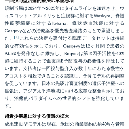
一回投与型治癒的療法の承認急増
規制当局は2024年〜2025年にタイムラインを加速させ、ウ
ィスコット・アルドリッヒ症候群に対するWaskyra、脊髄
性筋萎縮症に対するItvisma、鎌状赤血球症に対する
Casgevyなどの治療薬を優先審査経路のもとで承認しまし
[1]
た。
これらの決定を裏付ける臨床データセットは持続
的な有効性を示しており、Casgevyは12ヶ月間で患者の
93.5%を発作なしに維持し、Beqvezは第IX因子活性を40%
超に維持することで血友病B予防投与の必要性を排除して
います。支払者は一回投与型介入が数十年にわたる慢性ケ
アコストを相殺できることを認識し、予算モデルの再調整
を促しています。日本の先駆け審査制度の遺伝子治療への
拡張は、アジア太平洋地域における広範な整合を示してお
り、治癒的パラダイムへの世界的シフトを強化していま
す。
超希少疾患に対する償還の拡大
成果連動型モデルは現在、米国の商業契約の約40%を管轄