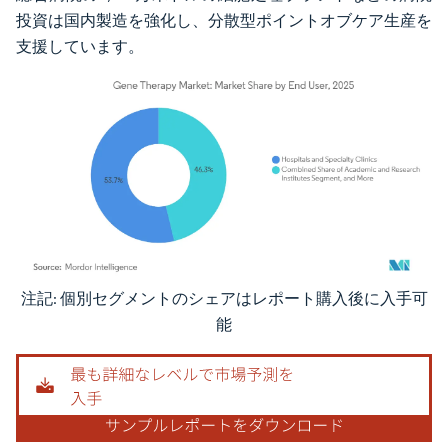
投資は国内製造を強化し、分散型ポイントオブケア生産を
支援しています。
注記: 個別セグメントのシェアはレポート購入後に入手可
画像 © Mordor Intelligence。再利用にはCC BY 4.0の表示が必要です。
能