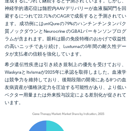
達成するにつれて継続すると予測されています。しかし、
神経学的適応症は髄腔内AAVデリバリーが血液脳関門を回
避するにつれて22.71%のCAGRで成長すると予測されてい
ます。成功例にはuniQureの79%のハンチンチンタンパク
質ノックダウンとNeurocrine のGBA1パーキンソンプログ
ラムが含まれます。眼科は眼の免疫特権のおかげで収益性
の高いニッチであり続け、Luxturnaの5年間の耐久性デー
タが支払者の信頼を強化しています。
希少遺伝性疾患は引き続き規制上の優先を受けており、
WaskyraとItvismaが2025年に承認を取得しました。血液学
は競争力を維持しており、後期段階の開発にある8つの血
友病資産が価格決定力を圧迫する可能性があり、より低い
ベクター用量または外来投与設定による差別化が促されて
います。