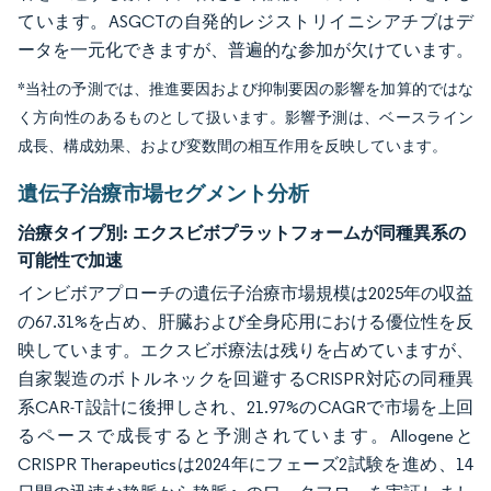
ています。ASGCTの自発的レジストリイニシアチブはデ
ータを一元化できますが、普遍的な参加が欠けています。
*当社の予測では、推進要因および抑制要因の影響を加算的ではな
く方向性のあるものとして扱います。影響予測は、ベースライン
成長、構成効果、および変数間の相互作用を反映しています。
遺伝子治療市場セグメント分析
治療タイプ別:
エクスビボプラットフォームが同種異系の
可能性で加速
インビボアプローチの遺伝子治療市場規模は2025年の収益
の67.31%を占め、肝臓および全身応用における優位性を反
映しています。エクスビボ療法は残りを占めていますが、
自家製造のボトルネックを回避するCRISPR対応の同種異
系CAR-T設計に後押しされ、21.97%のCAGRで市場を上回
るペースで成長すると予測されています。Allogeneと
CRISPR Therapeuticsは2024年にフェーズ2試験を進め、14