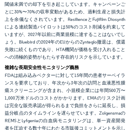
閾値未満での却下を引き起こしています。キャンペーンご
とに30%〜70%の収率変動があるため、過剰生産と損失計
上を余儀なくされています。ResilienceとFujifilm Diosynth
による連続製造パイロットは50%のコスト削減を約束して
いますが、2027年以前に商業規模に達することはないでし
ょう。Bluebird の2024年のEUからのZynteglo撤退は、償還
失敗に続くものであり、HTA機関が価格を受け入れること
への消極的姿勢がもたらす存在的リスクを示しています。
複雑な長期安全性モニタリング義務
FDAは組み込みベクターに対して15年間の患者サーベイラ
ンスを要求しており、年次から3年次の訪問と血液悪性腫
瘍スクリーニングが含まれ、小規模企業には年間500万〜
1,000万米ドルのコストがかかります。EMAのリスク計画
は完全な販売承認が得られるまで負担をさらに延長し、損
益分岐点のタイムラインを遅らせています。Zolgensmaの
REMSとLyfgeniaの白血病モニタリングは、単一資産開発
者を圧迫する数十年にわたる市販後コミットメントを示し