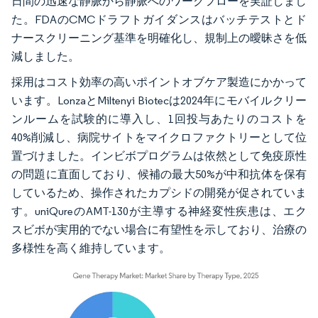
日間の迅速な静脈から静脈へのワークフローを実証しまし
た。FDAのCMCドラフトガイダンスはバッチテストとド
ナースクリーニング基準を明確化し、規制上の曖昧さを低
減しました。
採用はコスト効率の高いポイントオブケア製造にかかって
います。LonzaとMiltenyi Biotecは2024年にモバイルクリー
ンルームを試験的に導入し、1回投与あたりのコストを
40%削減し、病院サイトをマイクロファクトリーとして位
置づけました。インビボプログラムは依然として免疫原性
の問題に直面しており、候補の最大50%が中和抗体を保有
しているため、操作されたカプシドの開発が促されていま
す。uniQureのAMT-130が主導する神経変性疾患は、エク
スビボが実用的でない場合に有望性を示しており、治療の
多様性を高く維持しています。