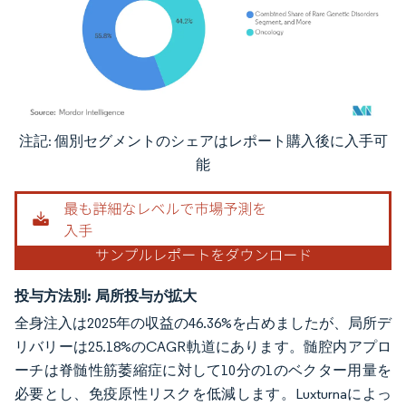
注記: 個別セグメントのシェアはレポート購入後に入手可
画像 © Mordor Intelligence。再利用にはCC BY 4.0の表示が必要です。
能
投与方法別:
局所投与が拡大
全身注入は2025年の収益の46.36%を占めましたが、局所デ
リバリーは25.18%のCAGR軌道にあります。髄腔内アプロ
ーチは脊髄性筋萎縮症に対して10分の1のベクター用量を
必要とし、免疫原性リスクを低減します。Luxturnaによっ