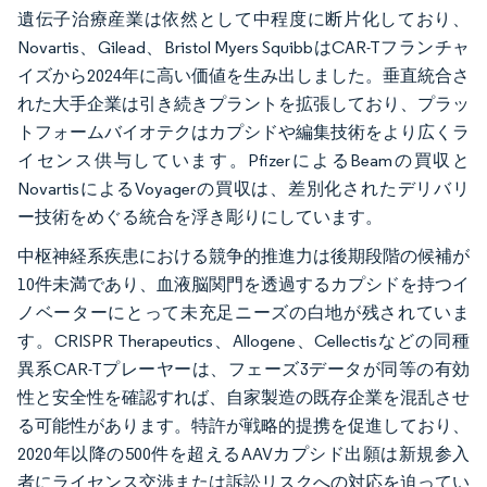
遺伝子治療産業は依然として中程度に断片化しており、
Novartis、Gilead、Bristol Myers SquibbはCAR-Tフランチャ
イズから2024年に高い価値を生み出しました。垂直統合さ
れた大手企業は引き続きプラントを拡張しており、プラッ
トフォームバイオテクはカプシドや編集技術をより広くラ
イセンス供与しています。PfizerによるBeamの買収と
NovartisによるVoyagerの買収は、差別化されたデリバリ
ー技術をめぐる統合を浮き彫りにしています。
中枢神経系疾患における競争的推進力は後期段階の候補が
10件未満であり、血液脳関門を透過するカプシドを持つイ
ノベーターにとって未充足ニーズの白地が残されていま
す。CRISPR Therapeutics、Allogene、Cellectisなどの同種
異系CAR-Tプレーヤーは、フェーズ3データが同等の有効
性と安全性を確認すれば、自家製造の既存企業を混乱させ
る可能性があります。特許が戦略的提携を促進しており、
2020年以降の500件を超えるAAVカプシド出願は新規参入
者にライセンス交渉または訴訟リスクへの対応を迫ってい