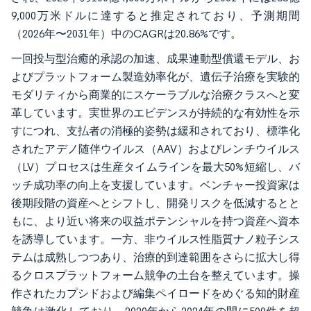
9,000万米ドルに達すると推定されており、予測期間
（2026年〜2031年）中のCAGRは20.86%です。
一回投与型治癒的承認の加速、成果連動型償還モデル、お
よびプラットフォーム製造効率化が、遺伝子治療を実験的
モダリティから商業的にスケーラブルな治療クラスへと変
革しています。実世界のエビデンスが持続的な有効性を示
すにつれ、支払者の消極的姿勢は緩和されており、標準化
されたアデノ随伴ウイルス（AAV）およびレンチウイルス
（LV）プロセスは生産タイムラインを最大50%短縮し、バ
ッチ成功率の向上を支援しています。ベンチャー投資家は
後期段階の資産へとシフトし、開発リスクを低減するとと
もに、より近い将来の収益ポテンシャルを持つ資産へ資本
を誘導しています。一方、非ウイルス性脂質ナノ粒子シス
テムは成熟しつつあり、治療的到達範囲をさらに拡大し得
るクロスプラットフォーム競争の土台を整えています。操
作されたカプシドおよび編集ペイロードをめぐる知的財産