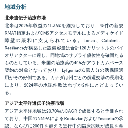
地域分析
北米遺伝子治療市場
北米は2025年収益の41.36%を維持しており、45件の新規
RMAT指定およびCMSアクセスモデルによるメディケイド
障壁の緩和に支えられている。Lonza、Catalent、
Resilienceが構築した設備容量は合計120万リットルのバイ
オリアクターに達し、同地域のサプライ優位性を確固たる
ものとしている。米国の治療薬の40%がアウトカムベース
契約の対象となっており、Lyfgeniaの1億人分の活保障適
用がその好例である。カナダは州ごとの償還交渉の長期化
により、2024年の承認件数はわずか2件にとどまってい
る。
アジア太平洋遺伝子治療市場
アジア太平洋地域は28.78%のCAGRで成長すると予測され
ており、中国のNMPAによるRoctavianおよびYescartaの承
認、ならびに200件を超える進行中の臨床試験が成長を牽