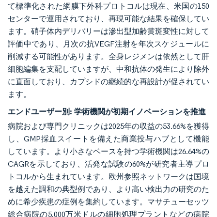
て標準化された網膜下外科プロトコルは現在、米国の150
センターで運用されており、再現可能な結果を確保してい
ます。硝子体内デリバリーは滲出型加齢黄斑変性に対して
評価中であり、月次の抗VEGF注射を年次スケジュールに
削減する可能性があります。全身レジメンは依然として肝
細胞編集を支配していますが、中和抗体の発生により除外
に直面しており、カプシドの継続的な再設計が促されてい
ます。
エンドユーザー別:
学術機関が初期イノベーションを推進
病院および専門クリニックは2025年の収益の53.66%を獲得
し、GMP採血スイートを備えた商業投与ハブとして機能
しています。より小さなベースを持つ学術機関は26.64%の
CAGRを示しており、活発な試験の60%が研究者主導プロ
トコルから生まれています。欧州参照ネットワークは国境
を越えた調和の典型例であり、より高い検出力の研究のた
めに希少疾患の症例を集約しています。マサチューセッツ
総合病院の5,000万米ドルの細胞処理プラントなどの病院