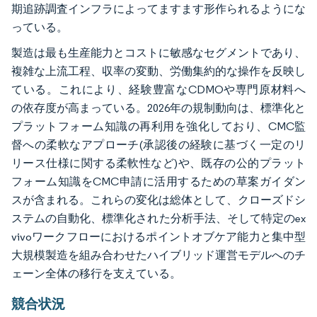
期追跡調査インフラによってますます形作られるようにな
っている。
製造は最も生産能力とコストに敏感なセグメントであり、
複雑な上流工程、収率の変動、労働集約的な操作を反映し
ている。これにより、経験豊富なCDMOや専門原材料へ
の依存度が高まっている。2026年の規制動向は、標準化と
プラットフォーム知識の再利用を強化しており、CMC監
督への柔軟なアプローチ(承認後の経験に基づく一定のリ
リース仕様に関する柔軟性など)や、既存の公的プラット
フォーム知識をCMC申請に活用するための草案ガイダン
スが含まれる。これらの変化は総体として、クローズドシ
ステムの自動化、標準化された分析手法、そして特定のex
vivoワークフローにおけるポイントオブケア能力と集中型
大規模製造を組み合わせたハイブリッド運営モデルへのチ
ェーン全体の移行を支えている。
競合状況