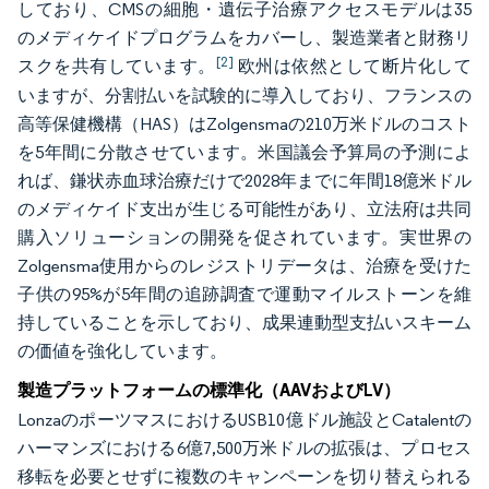
しており、CMSの細胞・遺伝子治療アクセスモデルは35
のメディケイドプログラムをカバーし、製造業者と財務リ
[2]
スクを共有しています。
欧州は依然として断片化して
いますが、分割払いを試験的に導入しており、フランスの
高等保健機構（HAS）はZolgensmaの210万米ドルのコスト
を5年間に分散させています。米国議会予算局の予測によ
れば、鎌状赤血球治療だけで2028年までに年間18億米ドル
のメディケイド支出が生じる可能性があり、立法府は共同
購入ソリューションの開発を促されています。実世界の
Zolgensma使用からのレジストリデータは、治療を受けた
子供の95%が5年間の追跡調査で運動マイルストーンを維
持していることを示しており、成果連動型支払いスキーム
の価値を強化しています。
製造プラットフォームの標準化（AAVおよびLV）
LonzaのポーツマスにおけるUSB10億ドル施設とCatalentの
ハーマンズにおける6億7,500万米ドルの拡張は、プロセス
移転を必要とせずに複数のキャンペーンを切り替えられる