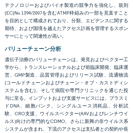
テクノロジーおよびバイオ製造の競争力を強化し、規則
(EC)No 1394/2007を含むATMP枠組みの一部を見直すこと
を目的として構成されており、分類、エビデンスに関する
期待、および国境を越えたアクセス計画を管理するスポン
サーにとって関連性が高い。
バリューチェーン分析
遺伝子治療のバリューチェーンは、発見およびベクター工
学から、トランスレーショナルおよび前臨床開発、臨床運
営、GMP製造、品質管理およびリリース試験、流通物流
(コールドチェーンおよびチェーン・オブ・カストディシ
ステムを含む)、そして病院や専門クリニックを通じた投
与に至る。インプットおよび支援サービスには、プラスミ
ドDNA、細胞バンク、シングルユース消耗品、分析試
験、CRO支援、ウイルスベクター(AAVおよびレンチウイ
ルス)向けの専門的なCDMO、さらに新興の非ウイルス系
システムが含まれ、下流のアクセスは支払者との契約や長