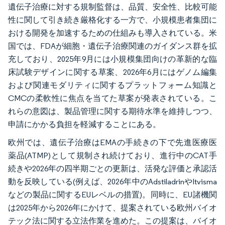
遺伝子治療に対する規制監督は、品質、安全性、比較可能
性に関して引き続き厳格化する一方で、小規模患者集団に
おける開発を加速するための仕組みも導入されている。米
国では、FDAが細胞・遺伝子治療関連のガイダンス群を拡
充しており、2025年9月には小規模集団向けの革新的な臨
床試験デザインに関する草案、2026年6月にはゲノム編集
および関連モダリティに関するプラットフォーム知識と
CMCの柔軟性に焦点を当てた草案が発表されている。こ
れらの意図は、製品管理に関する期待水準を維持しつつ、
申請にかかる負担を軽減することにある。
欧州では、遺伝子治療はEMAの手続きの下で先進医療医
薬品(ATMP)として規制され続けており、進行中のCAT手
続きや2026年の四半期ごとの更新は、活発な評価と承認活
動を反映している(例えば、2026年中のAdstiladrinやItvisma
などの製品に関するEUレベルの措置)。同時に、EU諸機関
は2025年から2026年にかけて、提案されている欧州バイオ
テック法に関する立法作業を進めた。この提案は、バイオ