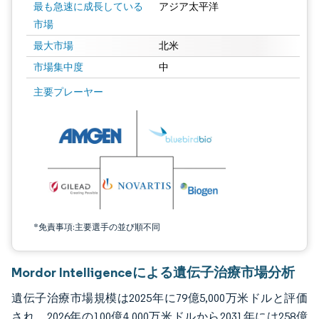
最も急速に成長している
アジア太平洋
市場
最大市場
北米
市場集中度
中
画像 © Mordor Intelligence。再利用にはCC BY 4.0の表示が必要です。
主要プレーヤー
*免責事項:主要選手の並び順不同
Mordor Intelligenceによる遺伝子治療市場分析
遺伝子治療市場規模は2025年に79億5,000万米ドルと評価
され、2026年の100億4,000万米ドルから2031年には258億