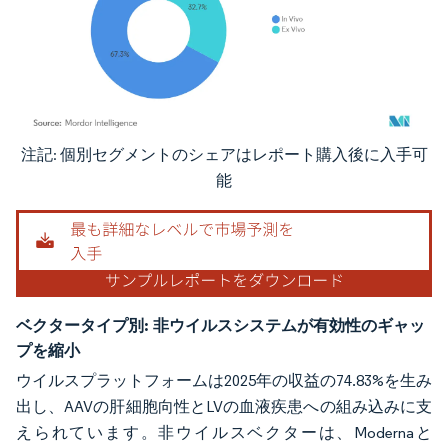
注記: 個別セグメントのシェアはレポート購入後に入手可
画像 © Mordor Intelligence。再利用にはCC BY 4.0の表示が必要です。
能
ベクタータイプ別:
非ウイルスシステムが有効性のギャッ
プを縮小
ウイルスプラットフォームは2025年の収益の74.83%を生み
出し、AAVの肝細胞向性とLVの血液疾患への組み込みに支
えられています。非ウイルスベクターは、Modernaと