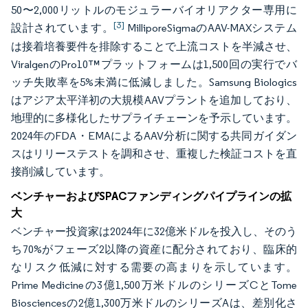
50〜2,000リットルのモジュラーバイオリアクター専用に
[3]
設計されています。
MilliporeSigmaのAAV-MAXシステム
は接着培養要件を排除することで上流コストを半減させ、
ViralgenのPro10™プラットフォームは1,500回の実行でバ
ッチ失敗率を5%未満に低減しました。Samsung Biologics
はアジア太平洋初の大規模AAVプラントを追加しており、
地理的に多様化したサプライチェーンを予示しています。
2024年のFDA・EMAによるAAV分析に関する共同ガイダン
スはリリーステストを調和させ、重複した検証コストを直
接削減しています。
ベンチャーおよびSPACファンディングパイプラインの拡
大
ベンチャー投資家は2024年に32億米ドルを投入し、そのう
ち70%がフェーズ2以降の資産に配分されており、臨床的
なリスク低減に対する需要の高まりを示しています。
Prime Medicineの3億1,500万米ドルのシリーズCとTome
Biosciencesの2億1,300万米ドルのシリーズAは、差別化さ