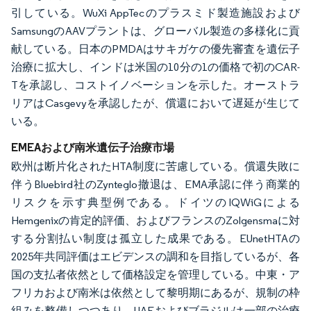
引している。WuXi AppTecのプラスミド製造施設および
SamsungのAAVプラントは、グローバル製造の多様化に貢
献している。日本のPMDAはサキガケの優先審査を遺伝子
治療に拡大し、インドは米国の10分の1の価格で初のCAR-
Tを承認し、コストイノベーションを示した。オーストラ
リアはCasgevyを承認したが、償還において遅延が生じて
いる。
EMEAおよび南米遺伝子治療市場
欧州は断片化されたHTA制度に苦慮している。償還失敗に
伴うBluebird社のZynteglo撤退は、EMA承認に伴う商業的
リスクを示す典型例である。ドイツのIQWiGによる
Hemgenixの肯定的評価、およびフランスのZolgensmaに対
する分割払い制度は孤立した成果である。EUnetHTAの
2025年共同評価はエビデンスの調和を目指しているが、各
国の支払者依然として価格設定を管理している。中東・ア
フリカおよび南米は依然として黎明期にあるが、規制の枠
組みを整備しつつあり、UAEおよびブラジルは一部の治療