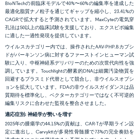
BioNTechの前臨床モデルで40%〜60%の編集率を達成した
最適化脂質ナノ粒子を通じてギャップを縮小し、23.41%の
CAGRで拡大すると予測されています。MaxCyteの電気穿
孔法は50以上の臨床試験を支援しており、エクスビボ編集
に適した一過性発現を提供しています。
ウイルスカテゴリー内では、操作されたAAV-PHP.Bカプシ
ドがパーキンソン病に対するファーストインヒューマン試
験に入り、中枢神経系デリバリーのための次世代向性を強
調しています。Touchlightの酵素的DNAは細菌汚染物質を
回避するプラスミド代替として競合し、非ウイルスオプシ
ョンを拡大しています。FDAの非ウイルスガイダンスは品
質期待を標準化し、ベクターカテゴリーではなく不可逆的
編集リスクに合わせた監視を整合させました。
適応症別:
神経学が勢いを増す
2025年の腫瘍学の44.15%の貢献は、CAR-Tが早期ライン設
定に進出し、Carvyktiが多発性骨髄腫で73%の完全奏効を