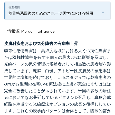
筋骨格系回復のためのスポーツ医学における採用
情報源: Mordor Intelligence
皮膚科疾患および気分障害の有病率上昇
季節性感情障害は、高緯度地域における大うつ病性障害ま
たは双極性障害を有する個人の最大30%に影響を及ぼし、
光線ベースの気分管理の候補者として相当数の患者層を形
成しています。乾癬、白斑、アトピー性皮膚炎の罹患率は
世界的に増加を続けており、LITEスタディでは乾癬患者の
60%が12週間の在宅UV-B療法後に皮膚が完全にまたはほぼ
完全に改善したことが示されています。米国の多数の居住
者においてなお蔓延しているビタミンD不足も、真皮合成
経路を刺激する光線療法オプションの成長を後押ししてい
ます。これらの疫学的パターンは全体として、臨床的需要