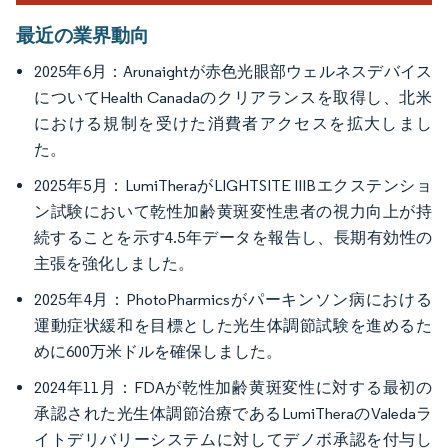
最近の業界動向
2025年6月：Arunaightが赤色光眼部ウェルネスデバイス
についてHealth Canadaのクリアランスを取得し、北米
における規制を受けた消費者アクセスを拡大しまし
た。
2025年5月：LumiTheraがLIGHTSITE IIIBエクステンショ
ン試験において乾性加齢黄斑変性患者の視力向上が持
続することを示す4.5年データを報告し、長期有効性の
主張を強化しました。
2025年4月：PhotoPharmicsがパーキンソン病における
運動症状緩和を目標とした光生体調節試験を進めるた
めに600万米ドルを確保しました。
2024年11月：FDAが乾性加齢黄斑変性に対する最初の
承認された光生体調節治療であるLumiTheraのValedaラ
イトデリバリーシステムに対してデノボ承認を付与し