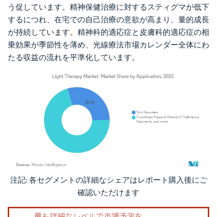
う促しています。精神保健治療に対するスティグマが低下
するにつれ、在宅での自己治療の意欲が高まり、量的成長
が持続しています。精神科的適応症と皮膚科的適応症の相
乗効果が季節性を薄め、光線療法市場カレンダー全体にわ
たる収益の流れを平準化しています。
注記: 各セグメントの詳細なシェアはレポート購入後にご
画像 © Mordor Intelligence。再利用にはCC BY 4.0の表示が必要です。
確認いただけます