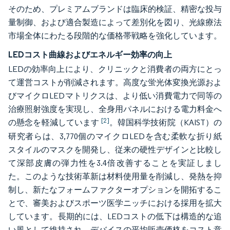
そのため、プレミアムブランドは臨床的検証、精密な投与
量制御、および適合製造によって差別化を図り、光線療法
市場全体にわたる段階的な価格帯戦略を強化しています。
LEDコスト曲線およびエネルギー効率の向上
LEDの効率向上により、クリニックと消費者の両方にとっ
て運営コストが削減されます。高度な蛍光体変換光源およ
びマイクロLEDマトリクスは、より低い消費電力で同等の
治療照射強度を実現し、全身用パネルにおける電力料金へ
[2]
の懸念を軽減しています
。韓国科学技術院（KAIST）の
研究者らは、3,770個のマイクロLEDを含む柔軟な折り紙
スタイルのマスクを開発し、従来の硬性デザインと比較し
て深部皮膚の弾力性を3.4倍改善することを実証しまし
た。このような技術革新は材料使用量を削減し、発熱を抑
制し、新たなフォームファクターオプションを開拓するこ
とで、審美およびスポーツ医学ニッチにおける採用を拡大
しています。長期的には、LEDコストの低下は構造的な追
い風として維持され、デバイスの平均販売価格をコスト意