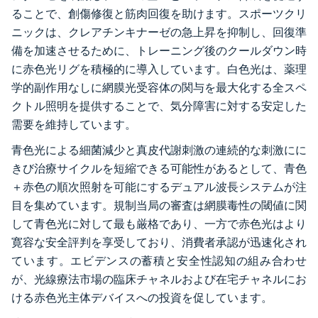
ることで、創傷修復と筋肉回復を助けます。スポーツクリ
ニックは、クレアチンキナーゼの急上昇を抑制し、回復準
備を加速させるために、トレーニング後のクールダウン時
に赤色光リグを積極的に導入しています。白色光は、薬理
学的副作用なしに網膜光受容体の関与を最大化する全スペ
クトル照明を提供することで、気分障害に対する安定した
需要を維持しています。
青色光による細菌減少と真皮代謝刺激の連続的な刺激にに
きび治療サイクルを短縮できる可能性があるとして、青色
＋赤色の順次照射を可能にするデュアル波長システムが注
目を集めています。規制当局の審査は網膜毒性の閾値に関
して青色光に対して最も厳格であり、一方で赤色光はより
寛容な安全評判を享受しており、消費者承認が迅速化され
ています。エビデンスの蓄積と安全性認知の組み合わせ
が、光線療法市場の臨床チャネルおよび在宅チャネルにお
ける赤色光主体デバイスへの投資を促しています。