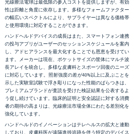
光線療法電球は最低限の参入コストを提供しますが、有効
性は距離と角度に依存します。多様なフォームファクター
の幅広いスペクトルにより、サプライヤーは異なる価格帯
と使用環境に対応することができます。
ハンドヘルドデバイスの成長はまた、スマートフォン連携
の投与アプリがユーザーのセッションスケジュールを案内
し、アドヒアランスを最大化することでも恩恵を受けてい
ます。メーカーは現在、ポケットサイズの筐体にマルチ波
長アレイを統合し、多様な皮膚科とスポーツ回復のニーズ
に対応しています。照射強度の差が40%以上に及ぶことを
示した実験室試験で浮き彫りになった性能のばらつきは、
プレミアムブランドが査読を受けた検証結果を公表するよ
う促し続けています。臨床的証明と安全認証に対する消費
者の期待の高まりは、光線療法市場全体にわたる差別化を
強化しています。
ハンドヘルドのイノベーションはテレヘルスの拡大と連動
しており、皮膚科医が遠隔進捗追跡を伴う特定のデバイス