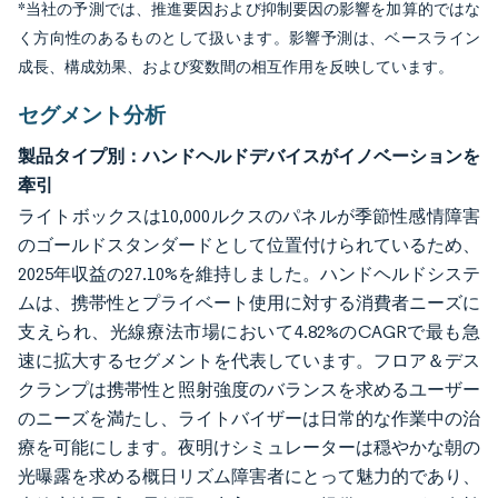
*当社の予測では、推進要因および抑制要因の影響を加算的ではな
く方向性のあるものとして扱います。影響予測は、ベースライン
成長、構成効果、および変数間の相互作用を反映しています。
セグメント分析
製品タイプ別：ハンドヘルドデバイスがイノベーションを
牽引
ライトボックスは10,000ルクスのパネルが季節性感情障害
のゴールドスタンダードとして位置付けられているため、
2025年収益の27.10%を維持しました。ハンドヘルドシステ
ムは、携帯性とプライベート使用に対する消費者ニーズに
支えられ、光線療法市場において4.82%のCAGRで最も急
速に拡大するセグメントを代表しています。フロア＆デス
クランプは携帯性と照射強度のバランスを求めるユーザー
のニーズを満たし、ライトバイザーは日常的な作業中の治
療を可能にします。夜明けシミュレーターは穏やかな朝の
光曝露を求める概日リズム障害者にとって魅力的であり、