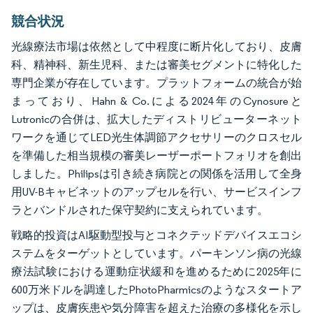
競合状況
光線療法市場は依然として中程度に断片化しており、皮膚
科、精神科、新生児科、または審美セグメントに特化した
専門企業が存在しています。プラットフォームの統合が始
まっており、Hahn & Co.による2024年のCynosureと
Lutronicの合併は、拡大したディストリビューターネット
ワークを通じてLED光生体調節アクセサリーのクロスセル
を準備した相当規模の審美レーザーポートフォリオを創出
しました。Philipsは引き続き病院との関係を活用して全身
用UV-Bキャビネットのアップセルを行い、サービスインフ
ラとバンドルされた保守契約に支えられています。
戦略的投資はAI駆動型投与とコネクテッドデバイスエコシ
ステムをターゲットとしています。パーキンソン病の光線
療法試験における運動症状緩和を進めるために2025年に
600万米ドルを調達したPhotoPharmicsのようなスタートア
ップは、皮膚疾患や気分障害を超えた治療の多様化を示し