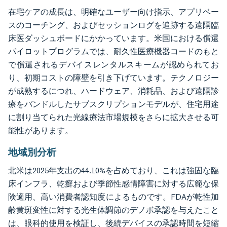
在宅ケアの成長は、明確なユーザー向け指示、アプリベー
スのコーチング、およびセッションログを追跡する遠隔臨
床医ダッシュボードにかかっています。米国における償還
パイロットプログラムでは、耐久性医療機器コードのもと
で償還されるデバイスレンタルスキームが認められてお
り、初期コストの障壁を引き下げています。テクノロジー
が成熟するにつれ、ハードウェア、消耗品、および遠隔診
療をバンドルしたサブスクリプションモデルが、住宅用途
に割り当てられた光線療法市場規模をさらに拡大させる可
能性があります。
地域別分析
北米は2025年支出の44.10%を占めており、これは強固な臨
床インフラ、乾癬および季節性感情障害に対する広範な保
険適用、高い消費者認知度によるものです。FDAが乾性加
齢黄斑変性に対する光生体調節のデノボ承認を与えたこと
は、眼科的使用を検証し、後続デバイスの承認時間を短縮