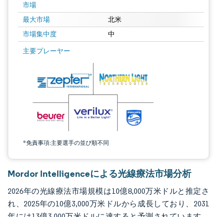
市場
最大市場
北米
市場集中度
中
画像 © Mordor Intelligence。再利用にはCC BY 4.0の表示が必要です。
主要プレーヤー
*免責事項:主要選手の並び順不同
Mordor Intelligenceによる光線療法市場分析
2026年の光線療法市場規模は10億8,000万米ドルと推定さ
れ、2025年の10億3,000万米ドルから成長しており、2031
年には13億3,000万米ドルに達すると予測されています。