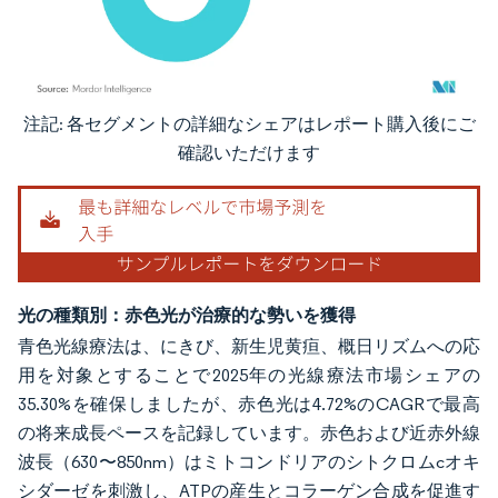
注記: 各セグメントの詳細なシェアはレポート購入後にご
画像 © Mordor Intelligence。再利用にはCC BY 4.0の表示が必要です。
確認いただけます
光の種類別：赤色光が治療的な勢いを獲得
青色光線療法は、にきび、新生児黄疸、概日リズムへの応
用を対象とすることで2025年の光線療法市場シェアの
35.30%を確保しましたが、赤色光は4.72%のCAGRで最高
の将来成長ペースを記録しています。赤色および近赤外線
波長（630〜850nm）はミトコンドリアのシトクロムcオキ
シダーゼを刺激し、ATPの産生とコラーゲン合成を促進す