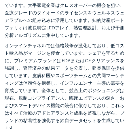
ています。大手家電企業はクロスオーバーの機会を狙い、
医療グレードのダイオードのライセンスをウェルネスウェ
アラブルへの組み込みに活用しています。知的財産ポート
フォリオは波長特定LEDアレイ、熱管理設計、および予測
分析アルゴリズムに集中しています。
オンラインチャネルでは価格競争が激化しており、低コス
ト輸入品がマージンを侵食しています。シェアを守るため
に、プレミアムブランドはFDAまたはCEクリアランスを
強調し、査読済みの結果データを公表し、延長保証を提供
しています。皮膚科医やスポーツチームとの共同マーケテ
ィングは信頼性を構築し、インフルエンサー主導の需要を
育成しています。全体として、競合上のポジショニングは
現在、規制コンプライアンス、臨床エビデンスの深さ、お
よびスマートデバイス機能の統合に依存しており、これら
はすべて治療のアドヒアランスと成果を監視しながら、ブ
ランドの粘着性を強化する独自データセットを生成してい
ます。