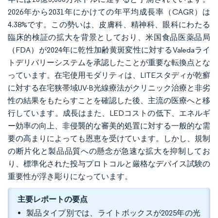
2026年から2031年にかけての年平均成長率（CAGR）は
4.38%です。この勢いは、皮膚科、精神科、眼科にわたる
臨床的検証の拡大を背景としており、米国食品医薬品局
（FDA）が2024年に乾性加齢黄斑変性に対するValedaライ
トデリバリーシステムを承認したことが重要な転換点とな
っています。在宅使用モダリティは、LITEスタディが乾癬
に対する在宅狭帯域UV-B光線療法がクリニック治療と非劣
性の結果をもたらすことを確認した後、主流の医療へと移
行しています。成長はまた、LEDコストの低下、エネルギ
ー効率の向上、非侵襲的な審美的処置に対する一般的な需
要の高まりによっても恩恵を受けています。しかし、規制
の断片化と製品品質への懸念が急速な拡大を抑制してお
り、標準化された投与プロトコルと厳格なデバイス試験の
重要性が浮き彫りになっています。
主要レポートの要点
製品タイプ別では、ライトボックスが2025年の光