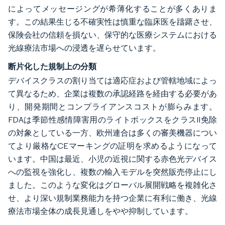
によってメッセージングが希薄化することが多くありま
す。この結果生じる不確実性は慎重な臨床医を躊躇させ、
保険会社の信頼を損ない、保守的な医療システムにおける
光線療法市場への浸透を遅らせています。
断片化した規制上の分類
デバイスクラスの割り当ては適応症および管轄地域によっ
て異なるため、企業は複数の承認経路を経由する必要があ
り、開発期間とコンプライアンスコストが膨らみます。
FDAは季節性感情障害用のライトボックスをクラスII免除
の対象としている一方、欧州連合は多くの審美機器につい
てより厳格なCEマーキングの証明を求めるようになって
います。中国は最近、小児の近視に関する赤色光デバイス
への監視を強化し、複数の輸入モデルを突然販売停止にし
ました。このような変化はグローバル展開戦略を複雑化さ
せ、より深い規制業務能力を持つ企業に有利に働き、光線
療法市場全体の成長見通しをやや抑制しています。