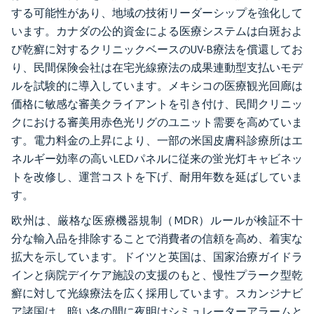
する可能性があり、地域の技術リーダーシップを強化して
います。カナダの公的資金による医療システムは白斑およ
び乾癬に対するクリニックベースのUV-B療法を償還してお
り、民間保険会社は在宅光線療法の成果連動型支払いモデ
ルを試験的に導入しています。メキシコの医療観光回廊は
価格に敏感な審美クライアントを引き付け、民間クリニッ
クにおける審美用赤色光リグのユニット需要を高めていま
す。電力料金の上昇により、一部の米国皮膚科診療所はエ
ネルギー効率の高いLEDパネルに従来の蛍光灯キャビネッ
トを改修し、運営コストを下げ、耐用年数を延ばしていま
す。
欧州は、厳格な医療機器規制（MDR）ルールが検証不十
分な輸入品を排除することで消費者の信頼を高め、着実な
拡大を示しています。ドイツと英国は、国家治療ガイドラ
インと病院デイケア施設の支援のもと、慢性プラーク型乾
癬に対して光線療法を広く採用しています。スカンジナビ
ア諸国は、暗い冬の間に夜明けシミュレーターアラームと