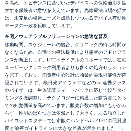
を高め、エビデンスに基づいたデバイスへの保険適用を拡
大する保険者の意欲を支えています。光線療法市場の拡大
は、未充足の臨床ニーズと成熟しつつあるデバイス有効性
データの一致を反映しています。
在宅／ウェアラブルソリューションの急速な普及
移動時間、スケジュールの競合、クリニックの待ち時間が
なくなるため、自宅での療法提供により患者のアドヒアラ
ンスが向上します。LITEトライアルのコホートでは、在宅
ユーザーがクリニック利用者よりも多くの処方セッション
を完了しており、消費者中心設計の商業的実現可能性が確
認されています。概日光アイウェアなどのIoT連携グラス
やバイザーは、生体認証フィードバックに応じて投与タイ
ミングを微調整し、テクノロジーに精通した購買者にとっ
ての知覚価値を高めています。販売台数の増加にもかかわ
らず、性能のばらつきは依然として大きく、ある独立した
パイロットスタディでは市販のハンドヘルドLEDの照射強
[1]
度と治療ガイドラインに大きな差異が示されました
。