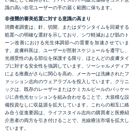
識の高い在宅ユーザーの手の届く範囲に保ちます。
非侵襲的審美処置に対する意識の高まり
消費者調査は、針、切開、またはダウンタイムを回避する
処置への明確な選好を示しており、シワ軽減および肌のト
ーン改善における光生体調節への需要を加速させていま
す。皮膚科医は、ユーザーが照射スケジュールを遵守し、
光感受性のある部位を保護する限り、ほとんどの皮膚タイ
プに対する安全性を強調しています。ソーシャルメディア
による推薦がさらに関心を高め、メーカーは洗練されたフ
ァッション志向のウェアラブルを投入しています。クリニ
ックは、既存のレーザーまたはケミカルピールのパッケー
ジに赤色光セッションを組み合わせることで、大規模な設
備投資なしに収益源を拡大しています。これらの相互に絡
み合う促進要因は、ライフスタイル志向の購買者と医療紹
介患者の両方を引き付けることで、光線療法市場を拡大し
ています。