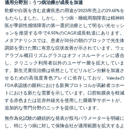
適用分野別：うつ病治療が成長を加速
乾癬や白斑を含む皮膚疾患の用途が2025年売上の29.60%を
もたらしました。しかし、うつ病・睡眠周期障害は精神科
医が季節性感情障害の第一選択治療として明るい光セッシ
ョンを推奨する中で4.93%のCAGR成長軌道にあります。
メタアナリシスでは、患者が30分の朝のブロックで光生体
調節を受けた際に有意な症状改善が示されています。ウェ
アラブル概日リズムグラスはオフィスルーティンに適合
し、クリニック利用者以外のユーザー層を拡大していま
す。新生児黄疸治療は依然としてビリルビン分解を加速さ
せるための高強度青色アレイに依存しており、Valedaの
FDA承認後の眼科における新興プロトコルが高齢者コホー
トにおける新たな需要を示しています。口腔粘膜炎を軽減
する赤色または近赤外線光を使用した腫瘍学サポートが、
追加的な専門分野のニッチを提供しています。
無作為化試験の継続的な発表が投与パラメーターを明確に
し、特にうつ病に対して保険会社が適用範囲を拡大するよ