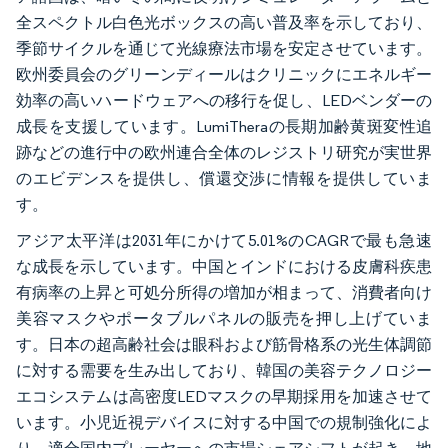
全スペクトル白色光ボックスの高い普及率を示しており、
季節サイクルを通じて光線療法市場を安定させています。
欧州委員会のグリーンディールはクリニックにエネルギー
効率の高いハードウェアへの移行を促し、LEDベンダーの
成長を支援しています。LumiTheraの長期加齢黄斑変性追
跡などの進行中の欧州連合全体のレジストリ研究が実世界
のエビデンスを提供し、償還交渉に情報を提供していま
す。
アジア太平洋は2031年にかけて5.01%のCAGRで最も急速
な成長を示しています。中国とインドにおける皮膚科疾患
有病率の上昇と可処分所得の増加が相まって、消費者向け
美容マスクやポータブルパネルの販売を押し上げていま
す。日本の超高齢社会は眼科および筋骨格系の光生体調節
に対する需要を生み出しており、韓国の美容テクノロジー
エコシステムは高密度LEDマスクの早期採用を加速させて
います。小児近視デバイスに対する中国での規制強化によ