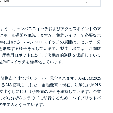
ル市場
4年）
いよう、キャンパススイッチおよびアクセスポイントのア
クホール遅延を低減しますが、集約レイヤーで必要なポ
おけるCatalyst 9000スイッチの展開は、センサー分
需要を形成する様子を示しています。製造工場では、時間敏
せ、産業用ロボットに対して決定論的遅延を保証していま
PoEスイッチを標準化しています。
点全体でポリシーが一元化されます。Arubaは2025
するAIを搭載しました。金融機関は現在、決済にはMPLS
支出なしに10ミリ秒未満の遅延を維持しています。企業
ながら分析をクラウドに移行するため、ハイブリッドパ
%の主要因となっています。