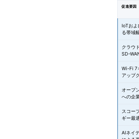
促進要因
IoTお
る帯域
クラウ
SD-W
Wi-F
アップ
オープ
への企
スコープ
ギー最
AIネ