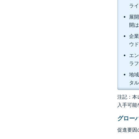
ライ
展開
開は
企業
ウド
エン
ラフ
地域
タル
注記：本レ
入手可能
グロー
促進要因