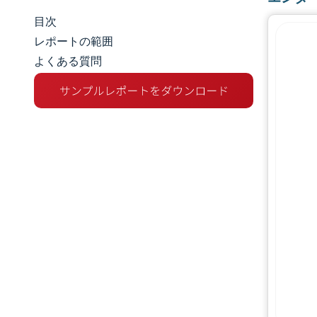
目次
市場規模とシェア
レポートの範囲
よくある質問
市場分析
トレンドとインサイト
セグメント分析
地理分析
競争環境
主要プレーヤー
業界の動向