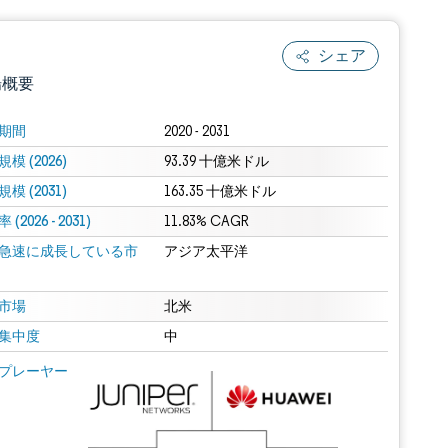
シェア
場概要
期間
2020 - 2031
模 (2026)
93.39 十億米ドル
模 (2031)
163.35 十億米ドル
(2026 - 2031)
11.83% CAGR
急速に成長している市
アジア太平洋
.0の表示が必要です。
市場
北米
集中度
中
 Mordor Intelligence。再利用にはCC BY 4.0の表示が必要です。
プレーヤー