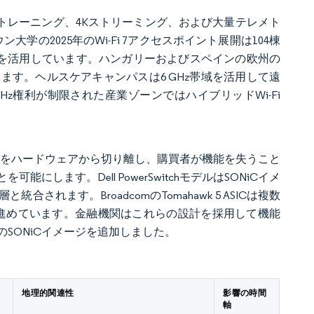
、VRトレーニング、4Kストリーミング、および大量テレメト
学の2025年のWi-Fi 7アクセスポイント展開は104棟
ールを活用しています。ハンガリーおよびスペインの欧州の
す。ヘルスケアキャンパスは6 GHz帯域を活用して遠
z権利が制限された産業ゾーンではハイブリッドWi-Fi
機能をハードウェアから切り離し、購買者が機能を失うこと
ます。Dell PowerSwitchモデルはSONiCイメ
合されます。BroadcomのTomahawk 5 ASICは複数
進めています。金融機関はこれらの設計を採用して機能
ンのSONiCイメージを追加しました。
地理的関連性
影響の時間
軸