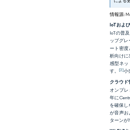
による
情報源: Mord
IoTお
IoTの
ップグレ
ート密度と
析向けに
感型ネッ
[2]
す。
小
クラウド
オンプレ
年にCe
を確保し
が音声お
ターンが