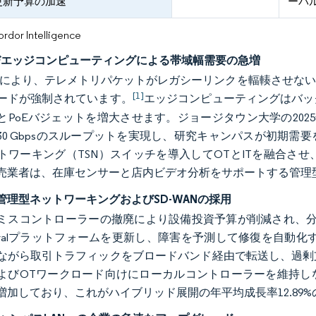
更新予算の加速
ーバ
or Intelligence
よびエッジコンピューティングによる帯域幅需要の急増
普及により、テレメトリパケットがレガシーリンクを輻輳させな
[1]
ードが強制されています。
エッジコンピューティングはバッ
PoEバジェットを増大させます。ジョージタウン大学の2025年に
30 Gbpsのスループットを実現し、研究キャンパスが初期
トワーキング（TSN）スイッチを導入してOTとITを融合さ
売業者は、在庫センサーと店内ビデオ分析をサポートする管理型
管理型ネットワーキングおよびSD-WANの採用
ミスコントローラーの撤廃により設備投資予算が削減され、分散拠
ntralプラットフォームを更新し、障害を予測して修復を自動化
ながら取引トラフィックをブロードバンド経由で転送し、過剰
よびOTワークロード向けにローカルコントローラーを維持し
増加しており、これがハイブリッド展開の年平均成長率12.89