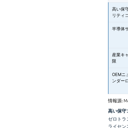
高い保
リティ
半導体
産業キャ
限
OEM
ンダー
情報源: Mord
高い保守
ゼロトラ
ライセン