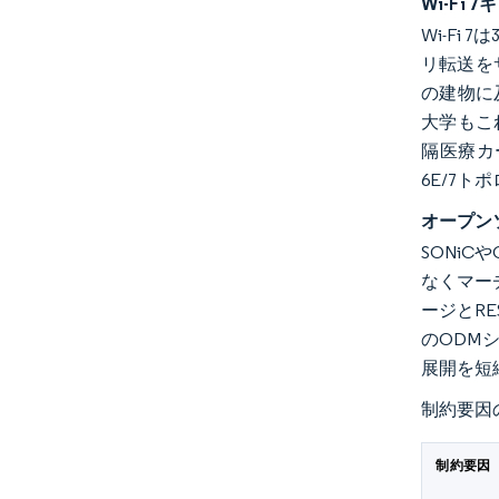
Wi-Fi
Wi-Fi
リ転送をサ
の建物に
大学もこ
隔医療カ
6E/7
オープン
SONi
なくマーチ
ージとRE
のODM
展開を短縮
制約要因
制約要因