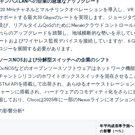
 7キャンパスLANへの企業の急速なアップグレード
 7は320 MHzチャネルとマルチリンクオペレーションを導入し
ポートする最大30 Gbpsのレートを実現します。ジョージタウン大
及び、リアルタイムQoSのためにMerakiクラウドコントロ
れらのアップグレードを踏襲し、地域横断的な勢いを示していま
ートおよびワイヤレス監視デバイスを接続していますが、6 GH
トポロジーを展開する必要があります。
ソースNOSおよび分解型スイッチへの企業のシフト
CやOcNOSなどのオープンソースソフトウェアはネットワーク
ャントシリコンのホワイトボックススイッチを混在させることを可能にし
STful APIを搭載して出荷され、あらゆるオーケストレーション層と統
シャーシに搭載され、ハードウェアのコモディティ化をさらに
しており、Ciscoは2025年に一部のNexusラインにオプショ
の影響分析
*
年平均成長率予測へ
の影響（〜%）