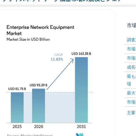
市
調査
市場規
市場規
成長率 
最も
場
画像 © Mordor Intelligence。再利用にはCC BY 4
最大
市場
画像 ©
主要