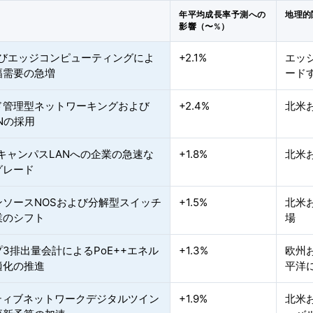
年平均成長率予測への
地理的
影響（〜%）
よびエッジコンピューティングによ
+2.1%
エッ
幅需要の急増
ード
ド管理型ネットワーキングおよび
+2.4%
北米
ANの採用
i 7キャンパスLANへの企業の急速な
+1.8%
北米
グレード
ンソースNOSおよび分解型スイッチ
+1.5%
北米
業のシフト
場
3排出量会計によるPoE++エネル
+1.3%
欧州
適化の推進
平洋
イティブネットワークデジタルツイン
+1.9%
北米