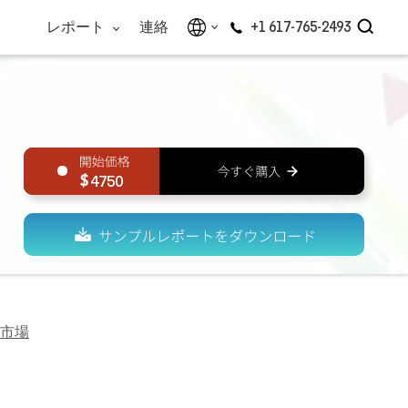
レポート
連絡
+1 617-765-2493
4750
市場