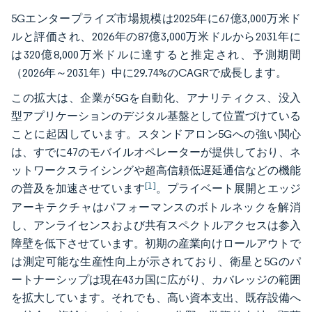
5Gエンタープライズ市場規模は2025年に67億3,000万米ド
ルと評価され、2026年の87億3,000万米ドルから2031年に
は320億8,000万米ドルに達すると推定され、予測期間
（2026年～2031年）中に29.74%のCAGRで成長します。
この拡大は、企業が5Gを自動化、アナリティクス、没入
型アプリケーションのデジタル基盤として位置づけている
ことに起因しています。スタンドアロン5Gへの強い関心
は、すでに47のモバイルオペレーターが提供しており、ネ
ットワークスライシングや超高信頼低遅延通信などの機能
[1]
の普及を加速させています
。プライベート展開とエッジ
アーキテクチャはパフォーマンスのボトルネックを解消
し、アンライセンスおよび共有スペクトルアクセスは参入
障壁を低下させています。初期の産業向けロールアウトで
は測定可能な生産性向上が示されており、衛星と5Gのパ
ートナーシップは現在43カ国に広がり、カバレッジの範囲
を拡大しています。それでも、高い資本支出、既存設備へ