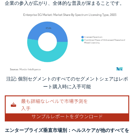
企業の参入が広がり、全体的な普及が深まることです。
注記: 個別セグメントのすべてのセグメントシェアはレポ
画像 © Mordor Intelligence。再利用にはCC BY 4.0の表示が必要です。
ート購入時に入手可能
エンタープライズ垂直市場別：ヘルスケアが他のすべてを