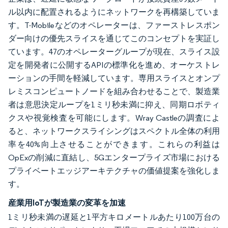
ル以内に配置されるようにネットワークを再構築していま
す。T-Mobileなどのオペレーターは、ファーストレスポン
ダー向けの優先スライスを通じてこのコンセプトを実証し
ています。47のオペレーターグループが現在、スライス設
定を開発者に公開するAPIの標準化を進め、オーケストレ
ーションの手間を軽減しています。専用スライスとオンプ
レミスコンピュートノードを組み合わせることで、製造業
者は意思決定ループを1ミリ秒未満に抑え、同期ロボティ
クスや視覚検査を可能にします。Wray Castleの調査によ
ると、ネットワークスライシングはスペクトル全体の利用
率を40%向上させることができます。これらの利益は
OpExの削減に直結し、5Gエンタープライズ市場における
プライベートエッジアーキテクチャの価値提案を強化しま
す。
産業用IoTが製造業の変革を加速
1ミリ秒未満の遅延と1平方キロメートルあたり100万台の