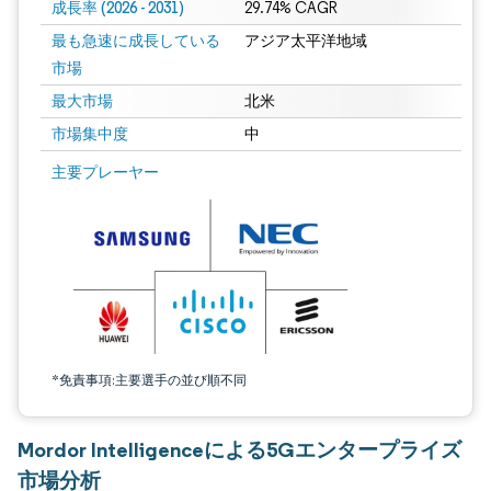
成長率 (2026 - 2031)
29.74% CAGR
最も急速に成長している
アジア太平洋地域
市場
最大市場
北米
市場集中度
中
画像 © Mordor Intelligence。再利用にはCC BY 4.0の表示が必要です。
主要プレーヤー
*免責事項:主要選手の並び順不同
Mordor Intelligenceによる5Gエンタープライズ
市場分析