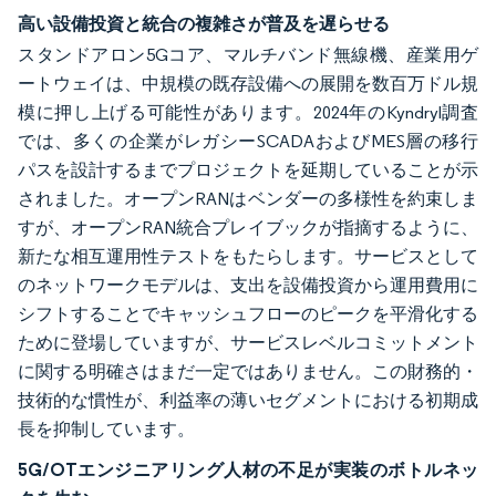
高い設備投資と統合の複雑さが普及を遅らせる
スタンドアロン5Gコア、マルチバンド無線機、産業用ゲ
ートウェイは、中規模の既存設備への展開を数百万ドル規
模に押し上げる可能性があります。2024年のKyndryl調査
では、多くの企業がレガシーSCADAおよびMES層の移行
パスを設計するまでプロジェクトを延期していることが示
されました。オープンRANはベンダーの多様性を約束しま
すが、オープンRAN統合プレイブックが指摘するように、
新たな相互運用性テストをもたらします。サービスとして
のネットワークモデルは、支出を設備投資から運用費用に
シフトすることでキャッシュフローのピークを平滑化する
ために登場していますが、サービスレベルコミットメント
に関する明確さはまだ一定ではありません。この財務的・
技術的な慣性が、利益率の薄いセグメントにおける初期成
長を抑制しています。
5G/OTエンジニアリング人材の不足が実装のボトルネッ