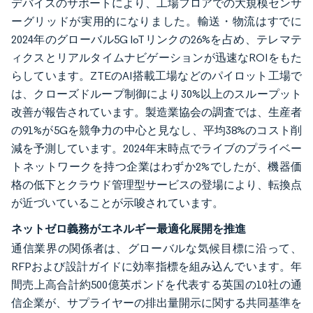
デバイスのサポートにより、工場フロアでの大規模センサ
ーグリッドが実用的になりました。輸送・物流はすでに
2024年のグローバル5G IoTリンクの26%を占め、テレマテ
ィクスとリアルタイムナビゲーションが迅速なROIをもた
らしています。ZTEのAI搭載工場などのパイロット工場で
は、クローズドループ制御により30%以上のスループット
改善が報告されています。製造業協会の調査では、生産者
の91%が5Gを競争力の中心と見なし、平均38%のコスト削
減を予測しています。2024年末時点でライブのプライベー
トネットワークを持つ企業はわずか2%でしたが、機器価
格の低下とクラウド管理型サービスの登場により、転換点
が近づいていることが示唆されています。
ネットゼロ義務がエネルギー最適化展開を推進
通信業界の関係者は、グローバルな気候目標に沿って、
RFPおよび設計ガイドに効率指標を組み込んでいます。年
間売上高合計約500億英ポンドを代表する英国の10社の通
信企業が、サプライヤーの排出量開示に関する共同基準を