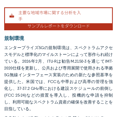
画像 © Mordor Intelligence。再利用にはCC BY 4.0の表示が必要です。
規制環境
エンタープライズ5Gの規制環境は、スペクトラムアクセ
スモデルと標準化のマイルストーンによって形作られ続け
ている。2026年2月、ITU-Rは勧告M.2150-3を通じてIMT-
2020仕様を更新し、公共および専用展開で使用される準拠
5G無線インターフェース実装のための新たな参照基準を
提供した。米国では、FCCも中帯および高帯の管理を強
化し、37-37.2 GHz帯における建設スケジュールの前倒し
(FCC 25-24)などの措置を導入し、投機的な申請を抑制
し、利用可能なスペクトラム資産の確保を改善することを
目指している。