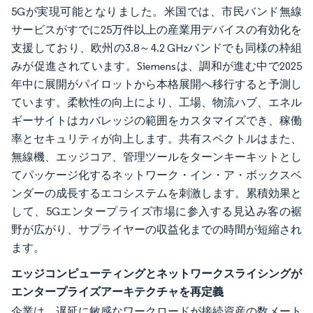
5Gが実現可能となりました。米国では、市民バンド無線
サービスがすでに25万件以上の産業用デバイスの有効化を
支援しており、欧州の3.8～4.2 GHzバンドでも同様の枠組
みが促進されています。Siemensは、調和が進む中で2025
年中に展開がパイロットから本格展開へ移行すると予測し
ています。柔軟性の向上により、工場、物流ハブ、エネル
ギーサイトはカバレッジの範囲をカスタマイズでき、稼働
率とセキュリティが向上します。共有スペクトルはまた、
無線機、エッジコア、管理ツールをターンキーキットとし
てパッケージ化するネットワーク・イン・ア・ボックスベ
ンダーの成長するエコシステムを刺激します。累積効果と
して、5Gエンタープライズ市場に参入する見込み客の裾
野が広がり、サプライヤーの収益化までの時間が短縮され
ます。
エッジコンピューティングとネットワークスライシングが
エンタープライズアーキテクチャを再定義
企業は、遅延に敏感なワークロードが接続資産の数メート