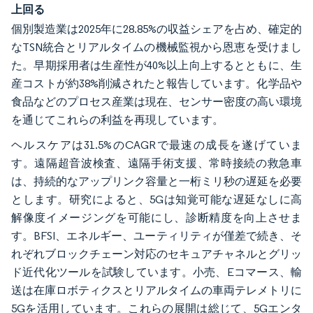
上回る
個別製造業は2025年に28.85%の収益シェアを占め、確定的
なTSN統合とリアルタイムの機械監視から恩恵を受けまし
た。早期採用者は生産性が40%以上向上するとともに、生
産コストが約38%削減されたと報告しています。化学品や
食品などのプロセス産業は現在、センサー密度の高い環境
を通じてこれらの利益を再現しています。
ヘルスケアは31.5%のCAGRで最速の成長を遂げていま
す。遠隔超音波検査、遠隔手術支援、常時接続の救急車
は、持続的なアップリンク容量と一桁ミリ秒の遅延を必要
とします。研究によると、5Gは知覚可能な遅延なしに高
解像度イメージングを可能にし、診断精度を向上させま
す。BFSI、エネルギー、ユーティリティが僅差で続き、そ
れぞれブロックチェーン対応のセキュアチャネルとグリッ
ド近代化ツールを試験しています。小売、Eコマース、輸
送は在庫ロボティクスとリアルタイムの車両テレメトリに
5Gを活用しています。これらの展開は総じて、5Gエンタ