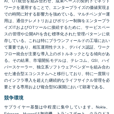
AI、OT統合を組み合わせ、成果ベースの契約下でネット
ワークを運用することで、エンタープライズの価値実現ま
での時間に対する影響力を強めている。マルチベンダー運
用は、通信テレメトリおよびポリシー制御をエンタープラ
イズITおよびOTツールに接続するために、サービスベー
スの管理や公開APIを含む標準化された管理パターンに依
存している。これは特にブラウンフィールドの工場におい
て重要であり、相互運用性テスト、デバイス認証、ワーク
フロー統合が主要な導入上のボトルネックとなる傾向があ
る。その結果、市場開拓モデルは、テレコム、GSI、ハイ
パースケーラー、独立系ソフトウェアベンダーを組み合わ
せた連合型エコシステムへと移行しており、特に一度限り
のインフラ導入を超えた継続的なライフサイクル管理を必
要とする専用および複合型5G展開において顕著である。
競争環境
サプライヤー基盤は中程度に集中しています。Nokia、
Ericsson、Huaweiは無線機、トランスポート、クラウドネ