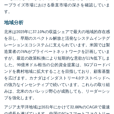
ープライズ市場における垂直市場の深さを確認していま
す。
地域分析
北米は2025年に37.10%の収益シェアで最大の地域的存在感
を示し、早期のスペクトル解放と活発なシステムインテグ
レーションエコシステムに支えられています。米国では製
造業者の76%がプライベートネットワークを計画していま
すが、最近の政策転換により短期的な意欲が11%低下しま
した。90億米ドル相当の公的資金提案は、5Gブロードバ
ンドを農村地域に拡大することを目指しており、顧客基盤
を広げます。カナダはインダストリー4.0テストベッドへ
の強力なインセンティブで続いています。これらの取り組
みは、北米のカバレッジ野心が成熟しても、リーダーシッ
プを強化します。
アジア太平洋地域は2031年にかけて32.88%のCAGRで最速
の成長を遂げています。中国の5G+スマートファクトリー