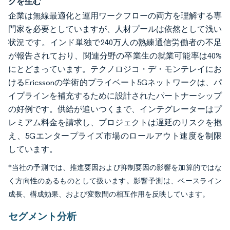
クを生む
企業は無線最適化と運用ワークフローの両方を理解する専
門家を必要としていますが、人材プールは依然として浅い
状況です。インド単独で240万人の熟練通信労働者の不足
が報告されており、関連分野の卒業生の就業可能率は40%
にとどまっています。テクノロジコ・デ・モンテレイにお
けるEricssonの学術的プライベート5Gネットワークは、パ
イプラインを補充するために設計されたパートナーシップ
の好例です。供給が追いつくまで、インテグレーターはプ
レミアム料金を請求し、プロジェクトは遅延のリスクを抱
え、5Gエンタープライズ市場のロールアウト速度を制限
しています。
*当社の予測では、推進要因および抑制要因の影響を加算的ではな
く方向性のあるものとして扱います。影響予測は、ベースライン
成長、構成効果、および変数間の相互作用を反映しています。
セグメント分析