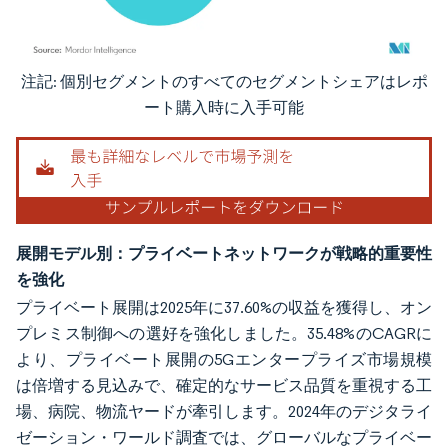
注記: 個別セグメントのすべてのセグメントシェアはレポ
画像 © Mordor Intelligence。再利用にはCC BY 4.0の表示が必要です。
ート購入時に入手可能
展開モデル別：プライベートネットワークが戦略的重要性
を強化
プライベート展開は2025年に37.60%の収益を獲得し、オン
プレミス制御への選好を強化しました。35.48%のCAGRに
より、プライベート展開の5Gエンタープライズ市場規模
は倍増する見込みで、確定的なサービス品質を重視する工
場、病院、物流ヤードが牽引します。2024年のデジタライ
ゼーション・ワールド調査では、グローバルなプライベー