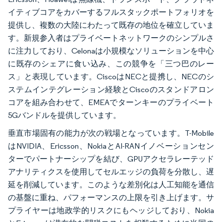
イティブコアをカバーするフルスタックポートフォリオを
提供し、複数の大陸にわたって既存の地位を確立していま
す。新規参入者はプライベートネットワークのシンプルさ
に注力しており、Celonaは小規模なソリューションを中心
に既存のシェアに食い込み、この競争を「三つ巴のレー
ス」と表現しています。CiscoはNECと提携し、NECのシ
ステムインテグレーション経験とCiscoのスタンドアロン
コアを組み合わせて、EMEAでターンキーのプライベート
5Gバンドルを提供しています。
垂直市場固有の能力が次の戦場となっています。T-Mobile
はNVIDIA、Ericsson、NokiaとAI-RANイノベーションセン
ターでパートナーシップを結び、GPUアクセラレーテッド
アナリティクスを使用してセルエッジの負荷を分散し、遅
延を削減しています。このような差別化は人工知能を通信
の基盤に重ね、パフォーマンスの上限を引き上げます。サ
プライヤーは地政学的リスクにもヘッジしており、Nokia