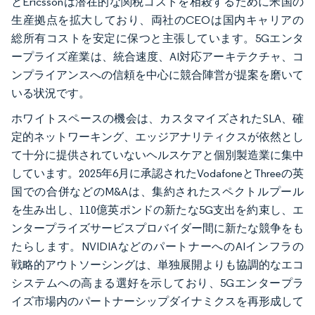
とEricssonは潜在的な関税コストを相殺するために米国の
生産拠点を拡大しており、両社のCEOは国内キャリアの
総所有コストを安定に保つと主張しています。5Gエンタ
ープライズ産業は、統合速度、AI対応アーキテクチャ、コ
ンプライアンスへの信頼を中心に競合陣営が提案を磨いて
いる状況です。
ホワイトスペースの機会は、カスタマイズされたSLA、確
定的ネットワーキング、エッジアナリティクスが依然とし
て十分に提供されていないヘルスケアと個別製造業に集中
しています。2025年6月に承認されたVodafoneとThreeの英
国での合併などのM&Aは、集約されたスペクトルプール
を生み出し、110億英ポンドの新たな5G支出を約束し、エ
ンタープライズサービスプロバイダー間に新たな競争をも
たらします。NVIDIAなどのパートナーへのAIインフラの
戦略的アウトソーシングは、単独展開よりも協調的なエコ
システムへの高まる選好を示しており、5Gエンタープラ
イズ市場内のパートナーシップダイナミクスを再形成して