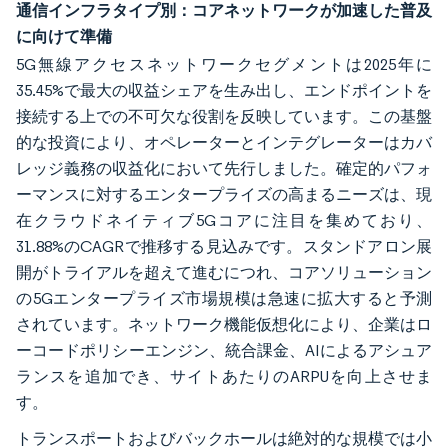
通信インフラタイプ別：コアネットワークが加速した普及
に向けて準備
5G無線アクセスネットワークセグメントは2025年に
35.45%で最大の収益シェアを生み出し、エンドポイントを
接続する上での不可欠な役割を反映しています。この基盤
的な投資により、オペレーターとインテグレーターはカバ
レッジ義務の収益化において先行しました。確定的パフォ
ーマンスに対するエンタープライズの高まるニーズは、現
在クラウドネイティブ5Gコアに注目を集めており、
31.88%のCAGRで推移する見込みです。スタンドアロン展
開がトライアルを超えて進むにつれ、コアソリューション
の5Gエンタープライズ市場規模は急速に拡大すると予測
されています。ネットワーク機能仮想化により、企業はロ
ーコードポリシーエンジン、統合課金、AIによるアシュア
ランスを追加でき、サイトあたりのARPUを向上させま
す。
トランスポートおよびバックホールは絶対的な規模では小