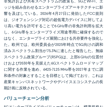
非免許および共有スペクトラムの政策も、5GとWi-Fi、エ
ッジを組み合わせるエンタープライズアーキテクチャに影
響を及ぼしている。2026年4月27日に発効したFCC規則
は、ジオフェンシング対応の超低電力デバイスに対してよ
り高い電力を許可することで6 GHz帯の非免許利用を拡大
し、6 GHz帯をエンタープライズ用途専用に確保するので
はなく、エンタープライズ展開における共存要件を強化し
た。欧州では、欧州委員会が2025年時点で5G向けの調和
済みスペクトラム割当が75.3%に達したと報告した。無線
スペクトラム政策グループ(RSPG)は、上部6 GHzの位置付
けおよび2030年を見据えた6Gスペクトラムロードマップ
に関する作業を進め、6425-7125 MHz帯を2027年までに調
和条件の対象とすることを目標として掲げており、これは
産業キャンパスネットワークやデバイスエコシステムの長
期計画に反映されている。
バリューチェーン分析
5Gエンタープライズのバリューチェーンは、標準規格お