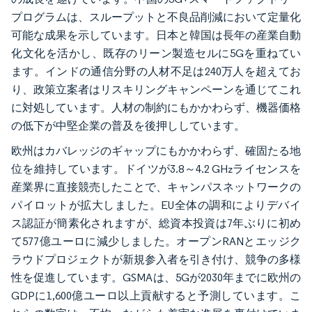
プログラムは、スループットと不良品削減において定量化
可能な成果を示しています。日本と韓国は長年の産業自動
化文化を活かし、既存のリーン製造セルに5Gを重ねてい
ます。インドの通信分野の人材不足は240万人を超えてお
り、政策立案者はリスキリングキャンペーンを通じてこれ
に対処しています。人材の制約にもかかわらず、機器価格
の低下が中堅企業の普及を後押ししています。
欧州はカバレッジのギャップにもかかわらず、確固たる地
位を維持しています。ドイツが3.8～4.2 GHzライセンスを
産業界に直接競売したことで、キャンパスネットワークの
パイロットが拡大しました。EU全体の調和によりデバイ
ス認証が簡素化されますが、総資本投資は7年ぶりに初め
て577億ユーロに減少しました。オープンRANとエッジク
ラウドプロジェクトが新規参入者を引き付け、競争の多様
性を促進しています。GSMAは、5Gが2030年までに欧州の
GDPに1,600億ユーロ以上貢献すると予測しています。こ