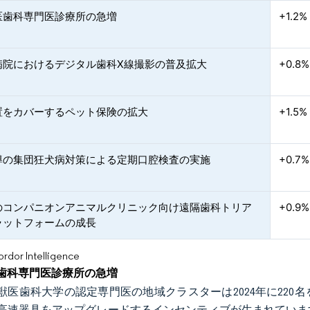
医歯科専門医診療所の急増
+1.2%
病院におけるデジタル歯科X線撮影の普及拡大
+0.8%
置をカバーするペット保険の拡大
+1.5%
導の集団狂犬病対策による定期口腔検査の実施
+0.7%
のコンパニオンアニマルクリニック向け遠隔歯科トリア
+0.9%
ラットフォームの成長
or Intelligence
歯科専門医診療所の急増
獣医歯科大学の認定専門医の地域クラスターは2024年に22
高速器具をアップグレードするインセンティブが生まれていま