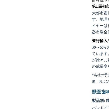
情報源: Mord
第1層都
大都市圏
す。地理
イヤーは
器市場全
並行輸入
30〜5
ています
が徐々に
の成長率
*当社の
果、およ
獣医歯
製品別:
ハンドイ