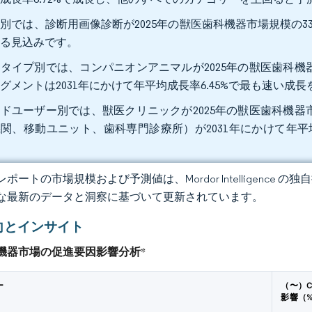
別では、診断用画像診断が2025年の獣医歯科機器市場規模の33.4
する見込みです。
タイプ別では、コンパニオンアニマルが2025年の獣医歯科機器
グメントは2031年にかけて年平均成長率6.45%で最も速い成
ドユーザー別では、獣医クリニックが2025年の獣医歯科機器市
関、移動ユニット、歯科専門診療所）が2031年にかけて年平
。
ポートの市場規模および予測値は、Mordor Intelligence
な最新のデータと洞察に基づいて更新されています。
向とインサイト
機器市場の促進要因影響分析
*
ー
（〜）C
影響（