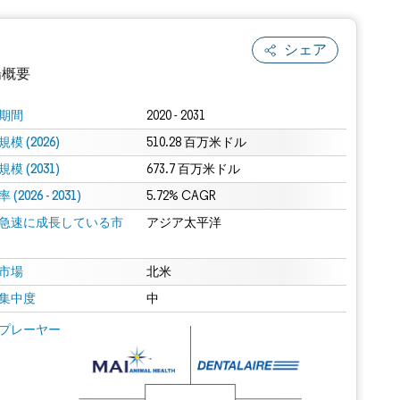
シェア
場概要
期間
2020 - 2031
模 (2026)
510.28 百万米ドル
模 (2031)
673.7 百万米ドル
(2026 - 2031)
5.72% CAGR
急速に成長している市
アジア太平洋
.0の表示が必要です。
市場
北米
集中度
中
 Mordor Intelligence。再利用にはCC BY 4.0の表示が必要です。
プレーヤー