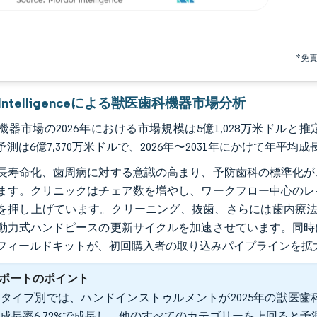
*免
r Intelligenceによる獣医歯科機器市場分析
器市場の2026年における市場規模は5億1,028万米ドルと推定
の予測は6億7,370万米ドルで、2026年〜2031年にかけて年平均
長寿命化、歯周病に対する意識の高まり、予防歯科の標準化が
ます。クリニックはチェア数を増やし、ワークフロー中心のレ
を押し上げています。クリーニング、抜歯、さらには歯内療法
動力式ハンドピースの更新サイクルを加速させています。同時
フィールドキットが、初回購入者の取り込みパイプラインを拡
ポートのポイント
タイプ別では、ハンドインストゥルメントが2025年の獣医歯科機
成長率6.72%で成長し、他のすべてのカテゴリーを上回ると