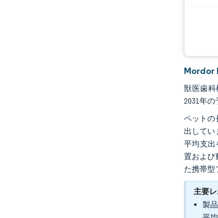
機会と展望
業界の動向
Mordo
獣医歯科機
2031年
ペットの
出してい
平均支出
置および
た携帯型
主要レ
製品
平均