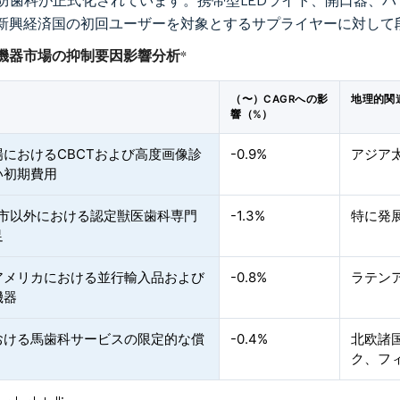
防歯科が正式化されています。携帯型LEDライト、開口器、
新興経済国の初回ユーザーを対象とするサプライヤーに対して
機器市場の抑制要因影響分析
*
（〜）CAGRへの影
地理的関
響（%）
場におけるCBCTおよび高度画像診
-0.9%
アジア
い初期費用
都市以外における認定獣医歯科専門
-1.3%
特に発
足
アメリカにおける並行輸入品および
-0.8%
ラテン
機器
おける馬歯科サービスの限定的な償
-0.4%
北欧諸
ク、フ