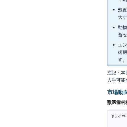
処置
大
動物
畜セ
エン
術機
す
注記：本レ
入手可能
市場動
獣医歯科
ドライバ