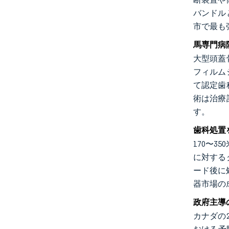
バンドル
市で最も
馬専門病
大型頭蓋
フィルム
て認定歯
術は治療
す。
歯科処置
170〜
に対する
ード後に
器市場の
政府主導
カナダの