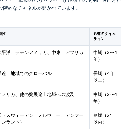
バッテリー駆動のポリッシャーが現場での使用に適応され
段階的なチャネルが開かれています。
連性
影響のタイム
ライン
太平洋、ラテンアメリカ、中東・アフリカ
中期（2〜4
年）
展途上地域でのグローバル
長期（4年
以上）
アメリカ、他の発展途上地域への波及
中期（2〜4
年）
国（スウェーデン、ノルウェー、デンマー
短期（2年
ィンランド）
以内）