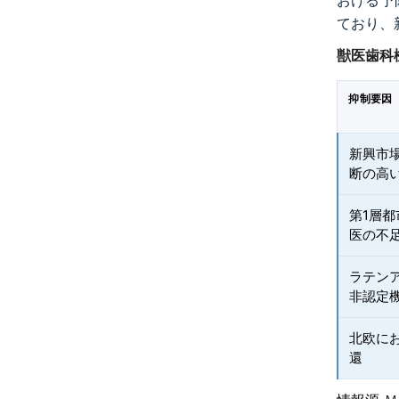
おける予
ており、
獣医歯科
抑制要因
新興市
断の高
第1層
医の不
ラテン
非認定
北欧に
還