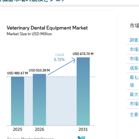
市
調査
市場規
市場規
成長率 
最も
場
画像 © Mordor Intelligence。再利用にはCC BY 4
最大
市場
画像 ©
主要