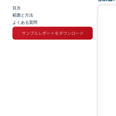
目次
市場規模とシェア
範囲と方法
よくある質問
市場分析
トレンドとインサイト
セグメント分析
地理分析
規制環境
バリューチェーン分析
競争環境
主要プレーヤー