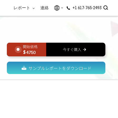
レポート
連絡
+1 617-765-2493
4750