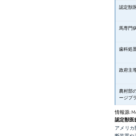
認定獣
馬専門
歯科処
政府主
農村部
ージプ
情報源: Mord
認定獣医
アメリカ
断装置や