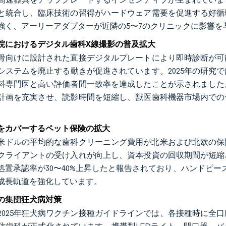
と統合し、臨床技術の習得がハードウェア需要を促進する好循
強く、アーリーアダプターが近隣の5〜7のクリニックに影響
院におけるデジタル歯科X線撮影の普及拡大
骨向けに設計された直接デジタルプレートにより即時診断が可
システムを廃止する動きが促進されています。2025年の研究
科専門医と高い評価者間一致率を達成したことが示されました
計画を充実させ、読影時間を短縮し、獣医歯科機器市場内での
をカバーするペット保険の拡大
350米ドルの平均的な歯科クリーニング費用が北米および北欧
クライアントの受け入れが向上し、資本投資の回収期間が短縮
処置承認率が30〜40%上昇したと報告されており、ハンドピ
成長軌道を強化しています。
の集団狂犬病対策
2025年狂犬病ワクチン接種ガイドラインでは、各接種時に全