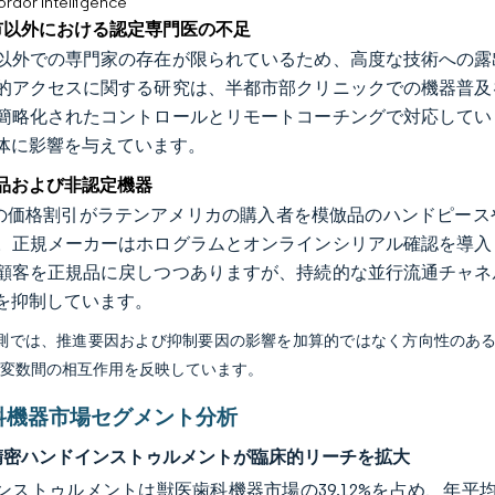
or Intelligence
市以外における認定専門医の不足
以外での専門家の存在が限られているため、高度な技術への露
的アクセスに関する研究は、半都市部クリニックでの機器普及
簡略化されたコントロールとリモートコーチングで対応してい
体に影響を与えています。
品および非認定機器
0%の価格割引がラテンアメリカの購入者を模倣品のハンドピー
。正規メーカーはホログラムとオンラインシリアル確認を導入
顧客を正規品に戻しつつありますが、持続的な並行流通チャネ
を抑制しています。
予測では、推進要因および抑制要因の影響を加算的ではなく方向性のあ
び変数間の相互作用を反映しています。
科機器市場セグメント分析
精密ハンドインストゥルメントが臨床的リーチを拡大
ンストゥルメントは獣医歯科機器市場の39.12%を占め、年平