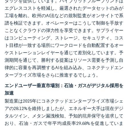
タックを提供しています。ハイブリッドブループリントは
エグレスコストを軽減し、厳選されたデータセットのみが
工場を離れ、欧州のAI法などの規制監査がオンサイトで系
譜を検証できます。オペレーターはこうして制御を手放す
ことなくクラウドの弾力性を享受できます。サプライヤー
はコンピューティング、ストレージ、セキュリティ、コス
ト目標が一致する場所にワークロードを自動配置するオー
ケストレーションレイヤーを通じて差別化しています。予
測期間を通じて、勝利する提案はリソース需要を予測し自
律的に容量を再調整するAIを組み込み、コネクテッドエン
タープライズ市場をさらに推進するでしょう。
エンドユーザー垂直市場別：石油・ガスがデジタル採用を
加速
製造業は2025年にコネクテッドエンタープライズ市場シェ
アの28.12%を維持しましたが、エネルギー大手は現在デジ
タルツイン、メタン漏洩検知、予知的坑井保守を追求して
おり、石油・ガスで年平均成長率29.68%を促進していま