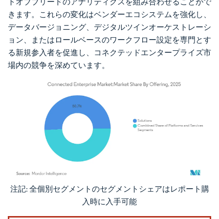
トオブブリードのアナリティクスを組み合わせることがで
きます。これらの変化はベンダーエコシステムを強化し、
データバージョニング、デジタルツインオーケストレーシ
ョン、またはロールベースのワークフロー設定を専門とす
る新規参入者を促進し、コネクテッドエンタープライズ市
場内の競争を深めています。
注記: 全個別セグメントのセグメントシェアはレポート購
画像 © Mordor Intelligence。再利用にはCC BY 4.0の表示が必要です。
入時に入手可能