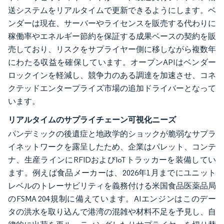
送システムをリアルタイムで更新できるようにします。ベ
ンダーは現在、サーバーやライセンスを販売する代わりに
稼働率やエネルギー節約を保証する成果ベースの契約を販
売しており、リスクをサプライヤー側に移しながら複数年
にわたる収益を確保しています。オープンAPIはベンダー
ロックインを軽減し、競争力のある調達を加速させ、コネ
クテッドエンタープライズ市場の追加ドライバーとなって
います。
リアルタイムのサプライチェーン可視化ニーズ
パンデミックの後遺症と地政学的ショックが脆弱なサプラ
イネットワークを露呈したため、企業はパレット、コンテ
ナ、生産ラインにRFIDおよびIoTトラッカーを装備してい
ます。例えば食品メーカーは、2026年1月までにユニット
レベルのトレーサビリティを義務付ける米国食品医薬品局
のFSMA 204規制に備えています。AIエンジンはこのデー
タの洪水を取り込んで港湾の混雑や材料不足を予見し、自