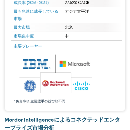
成長率 (2026 - 2031)
27.52% CAGR
最も急速に成長している
アジア太平洋
市場
最大市場
北米
市場集中度
中
画像 © Mordor Intelligence。再利用にはCC BY 4.0の表示が必要です。
主要プレーヤー
*免責事項:主要選手の並び順不同
Mordor Intelligenceによるコネクテッドエンタ
ープライズ市場分析