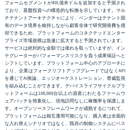
フォームセグメントが491億米ドルを追加すると予測され
ており、基盤投資への構造的な転換を示しています。マル
チテナントアーキテクチャにより、ベンダーはテナント固
有のデータ境界を維持しながら顧客全体で研究開発費を償
却できるため、プラットフォームのコネクテッドエンター
プライズ市場規模は急速に拡大すると予測されています。
サービスは絶対的な金額では後れを取っていますが、イン
テグレーターがパフォーマンスリスクを負う成果保証へと
シフトしています。プラットフォーム中心のアプローチに
より、企業はフォークリフトアップグレードではなくAPI
を通じてAI推論、エッジオーケストレーション、脅威監視
を組み込むことができます。デバイスライフサイクルプラ
ットフォームは100,000台以上の資産にわたるファームウ
ェアパッチを簡素化し、現地訪問なしに稼働率を保護しま
す。オープンソースフレームワークが成熟するにつれて、
プラットフォームは相互運用可能になり、購入者は全面的
な入れ替えシナリオではなく、既存の制御システムにベス