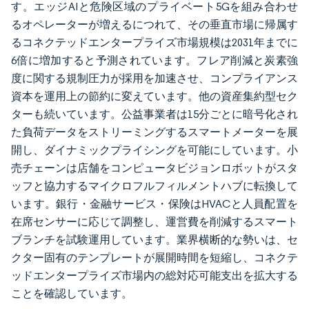
す。エッジAIと危険区域のプライベート5Gを組み合わせ
るオペレーターが増えるにつれて、その垂直市場に帰属す
るコネクテッドエンタープライズ市場規模は2031年までに
6倍に増加すると予測されています。フレア削減と炭素強
度に関する規制圧力が採用を加速させ、コンプライアンス
資本を運用上の節約に変えています。他の資産集約型セク
ターも続いています。公益事業者は15分ごとに暗号化され
た負荷データをストリーミングするスマートメーターを展
開し、ダイナミックプライシングを可能にしています。小
売チェーンは店舗をコンピュータビジョンロボットがスタ
ッフと協力するマイクロフルフィルメントハブに転換して
います。銀行・金融サービス・保険はHVACと人員配置を
在席センサーに応じて調整し、運営費を削減するスマート
ブランチを試験運用しています。業界横断的な勢いは、セ
クター固有のテンプレートが展開時間を短縮し、コネクテ
ッドエンタープライズ市場内の総対応可能支出を拡大する
ことを確認しています。