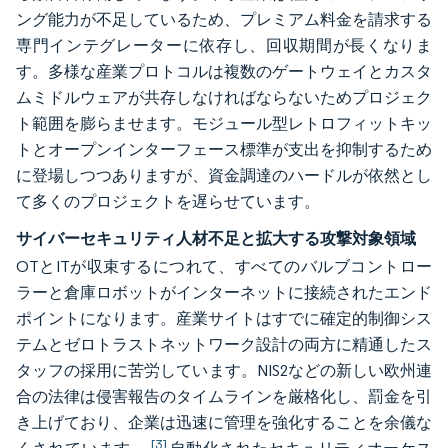
ング能力が不足しているため、プレミアム料金を請求する
専門インテグレーターに依存し、回収期間が長くなりま
す。多様な産業プロトコルは複数のゲートウェイとカスタ
ムミドルウェアが共存しなければならないためプロジェク
ト範囲を膨らませます。モジュール型レトロフィットキッ
トとオープンインターフェース標準が支出を抑制するため
に登場しつつありますが、資金調達のハードルが依然とし
て多くのプロジェクトを遅らせています。
サイバーセキュリティ人材不足と拡大する攻撃対象領域
OTとITが収束するにつれて、すべてのバルブコントロー
ラーと倉庫ロボットがインターネットに接続されたエンド
ポイントになります。産業サイトはすでに確定的制御シス
テムとゼロトラストネットワーク設計の両方に精通したス
タッフの採用に苦労しています。NIS2などの新しい欧州連
合の法律は侵害報告のタイムラインを厳格化し、罰金を引
き上げており、企業は迅速に管理を強化することを余儀な
[3]