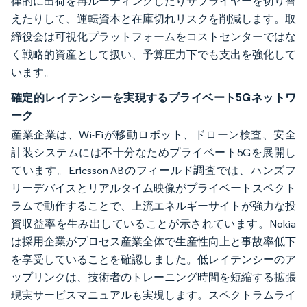
律的に出荷を再ルーティングしたりサプライヤーを切り替
えたりして、運転資本と在庫切れリスクを削減します。取
締役会は可視化プラットフォームをコストセンターではな
く戦略的資産として扱い、予算圧力下でも支出を強化して
います。
確定的レイテンシーを実現するプライベート5Gネットワ
ーク
産業企業は、Wi-Fiが移動ロボット、ドローン検査、安全
計装システムには不十分なためプライベート5Gを展開し
ています。Ericsson ABのフィールド調査では、ハンズフ
リーデバイスとリアルタイム映像がプライベートスペクト
ラムで動作することで、上流エネルギーサイトが強力な投
資収益率を生み出していることが示されています。Nokia
は採用企業がプロセス産業全体で生産性向上と事故率低下
を享受していることを確認しました。低レイテンシーのア
ップリンクは、技術者のトレーニング時間を短縮する拡張
現実サービスマニュアルも実現します。スペクトラムライ