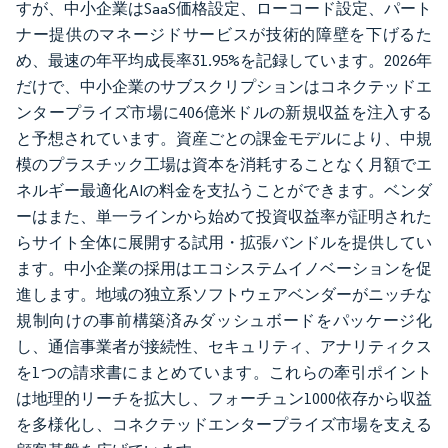
すが、中小企業はSaaS価格設定、ローコード設定、パート
ナー提供のマネージドサービスが技術的障壁を下げるた
め、最速の年平均成長率31.95%を記録しています。2026年
だけで、中小企業のサブスクリプションはコネクテッドエ
ンタープライズ市場に406億米ドルの新規収益を注入する
と予想されています。資産ごとの課金モデルにより、中規
模のプラスチック工場は資本を消耗することなく月額でエ
ネルギー最適化AIの料金を支払うことができます。ベンダ
ーはまた、単一ラインから始めて投資収益率が証明された
らサイト全体に展開する試用・拡張バンドルを提供してい
ます。中小企業の採用はエコシステムイノベーションを促
進します。地域の独立系ソフトウェアベンダーがニッチな
規制向けの事前構築済みダッシュボードをパッケージ化
し、通信事業者が接続性、セキュリティ、アナリティクス
を1つの請求書にまとめています。これらの牽引ポイント
は地理的リーチを拡大し、フォーチュン1000依存から収益
を多様化し、コネクテッドエンタープライズ市場を支える