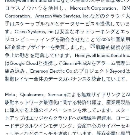
Honeywell International Inc.などの産業の大手企業は深いプ
ロセスノウハウを活用し、Microsoft Corporation、IBM
Corporation、Amazon Web Services, Inc.などのクラウド大
手はスケーラブルなAIとデータサービスを提供していま
す。Cisco Systems, Inc.は安全なネットワーキングとエッ
ジコンピューティングを融合させたことで2025年産業用
[4]
IoT企業オブザイヤーを受賞しました。
戦略的提携が競
争上の動きを定義しています。Honeywell International Inc.
はGoogle Cloudと提携してGemini生成AIをアラーム管理に
組み込み、Emerson Electric Co.のプロジェクトBeyondは
制御レイヤー全体のデータガバナンスを統合しています。
Meta、Qualcomm、Samsungによる無線サイドリンクとAI
駆動ネットワーク最適化に関する特許出願は、産業用製品
に流入する上流のイノベーションを示しています。スター
トアップはエッジからクラウドへの機械学習運用、ローコ
ードデジタルツインモデリング、資産中心のサイバーセキ
ュリティなどのニッチを攻略しています。既存企業は専門