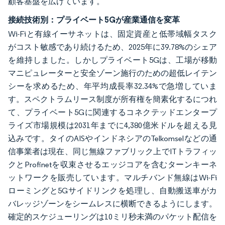
顧客基盤を広げています。
接続技術別：プライベート5Gが産業通信を変革
Wi-Fiと有線イーサネットは、固定資産と低帯域幅タスク
がコスト敏感であり続けるため、2025年に39.78%のシェア
を維持しました。しかしプライベート5Gは、工場が移動
マニピュレーターと安全ゾーン施行のための超低レイテン
シーを求めるため、年平均成長率32.34%で急増していま
す。スペクトラムリース制度が所有権を簡素化するにつれ
て、プライベート5Gに関連するコネクテッドエンタープ
ライズ市場規模は2031年までに4,380億米ドルを超える見
込みです。タイのAISやインドネシアのTelkomselなどの通
信事業者は現在、同じ無線ファブリック上でITトラフィッ
クとProfinetを収束させるエッジコアを含むターンキーネ
ットワークを販売しています。マルチバンド無線はWi-Fi
ローミングと5Gサイドリンクを処理し、自動搬送車がカ
バレッジゾーンをシームレスに横断できるようにします。
確定的スケジューリングは10ミリ秒未満のパケット配信を