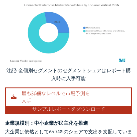
注記: 全個別セグメントのセグメントシェアはレポート購
画像 © Mordor Intelligence。再利用にはCC BY 4.0の表示が必要です。
入時に入手可能
企業規模別：中小企業が民主化を推進
大企業は依然として65.74%のシェアで支出を支配していま