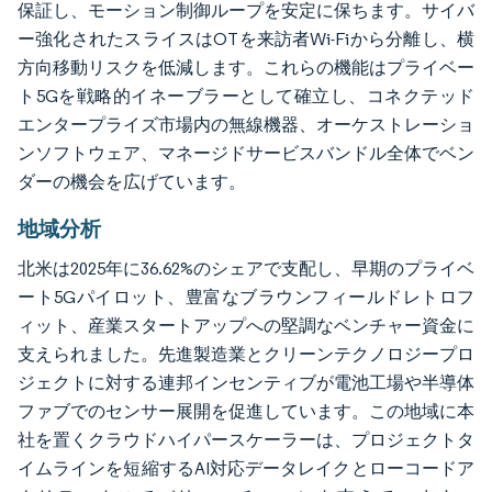
保証し、モーション制御ループを安定に保ちます。サイバ
ー強化されたスライスはOTを来訪者Wi-Fiから分離し、横
方向移動リスクを低減します。これらの機能はプライベー
ト5Gを戦略的イネーブラーとして確立し、コネクテッド
エンタープライズ市場内の無線機器、オーケストレーショ
ンソフトウェア、マネージドサービスバンドル全体でベン
ダーの機会を広げています。
地域分析
北米は2025年に36.62%のシェアで支配し、早期のプライベ
ート5Gパイロット、豊富なブラウンフィールドレトロフ
ィット、産業スタートアップへの堅調なベンチャー資金に
支えられました。先進製造業とクリーンテクノロジープロ
ジェクトに対する連邦インセンティブが電池工場や半導体
ファブでのセンサー展開を促進しています。この地域に本
社を置くクラウドハイパースケーラーは、プロジェクトタ
イムラインを短縮するAI対応データレイクとローコードア