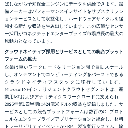
ばしながら予知保全エンジンにデータを供給できます。設
備メーカーはパフォーマンスインサイトをサブスクリプシ
ョンサービスとして収益化し、ハードウェアサイクルを緩
和する新たな収益を生み出しています。この広範なセンサ
ー採用がコネクテッドエンタープライズ市場成長の最大の
原動力となっています。
クラウドネイティブ採用とサービスとしての統合プラット
フォームの拡大
企業は重いワークロードをリージョン間で自動スケール
し、オンデマンドでコンピューティングをバーストできる
クラウドネイティブスタックに移行しています。
Microsoftのインテリジェントクラウドセグメントは、産
業用IoTおよびアナリティクスワークロードに支えられ、
2025年第1四半期に424億米ドルの収益を記録しました。サ
ービスとしての統合プラットフォームは数百のOTプロト
コルをエンタープライズアプリケーションと統合し、材料
トレーサビリティイベントがERP、製造実行システム、輸