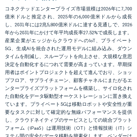
コネクテッドエンタープライズ市場規模は2026年に7,700
億米ドルと推定され、2025年の6,000億米ドルから成長
し、2031年には2兆5,800億米ドルに達する見通しで、2026
年から2031年にかけて年平均成長率27.52%で成長します。
産業企業がエッジからクラウドへのIoT、プライベート
5G、生成AIを統合された運用モデルに組み込み、ダウン
タイムを削減し、スループットを向上させ、大規模な意思
決定を自動化するにつれて需要が高まっています。早期採
用者はポイントプロジェクトを超えて進んでおり、ショッ
プフロア、サプライチェーン、顧客チャネルにまたがるエ
ンタープライズプラットフォームを構築し、サイロ化され
た自動化をデータ駆動型オーケストレーションに置き換え
ています。プライベート5Gは移動ロボットや安全性が重
要なタスクに対して確定的な無線パフォーマンスを提供
し、クラウドネイティブのサービスとしての統合プラット
フォーム（iPaaS）は運用技術（OT）と情報技術（IT）シ
ステム間の安全なデータ移動を簡素化します。ベンダーは