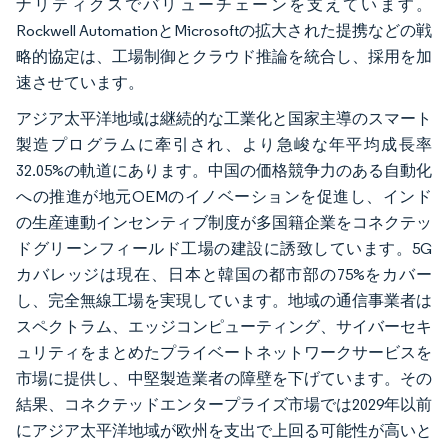
ナリティクスでバリューチェーンを支えています。
Rockwell AutomationとMicrosoftの拡大された提携などの戦
略的協定は、工場制御とクラウド推論を統合し、採用を加
速させています。
アジア太平洋地域は継続的な工業化と国家主導のスマート
製造プログラムに牽引され、より急峻な年平均成長率
32.05%の軌道にあります。中国の価格競争力のある自動化
への推進が地元OEMのイノベーションを促進し、インド
の生産連動インセンティブ制度が多国籍企業をコネクテッ
ドグリーンフィールド工場の建設に誘致しています。5G
カバレッジは現在、日本と韓国の都市部の75%をカバー
し、完全無線工場を実現しています。地域の通信事業者は
スペクトラム、エッジコンピューティング、サイバーセキ
ュリティをまとめたプライベートネットワークサービスを
市場に提供し、中堅製造業者の障壁を下げています。その
結果、コネクテッドエンタープライズ市場では2029年以前
にアジア太平洋地域が欧州を支出で上回る可能性が高いと