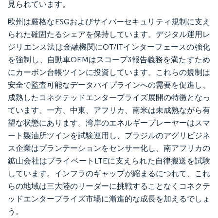
見られています。
欧州は厳格なESGおよびサイバーセキュリティ規制に支え
られた確固たるシェアを保持しています。デジタル運用レ
ジリエンス法は金融機関にOT/ITインターフェースの強化
を強制し、自動車OEMはスコープ3報告義務を満たすため
にカーボン台帳ツインに投資しています。これらの規制は
安全で監査可能なデータパイプラインへの需要を促進し、
成熟したコネクテッドエンタープライズ展開の特徴となっ
ています。一方、中東、アフリカ、南米は未成熟ながら有
望な状態にあります。湾岸のエネルギープレーヤーはスマ
ート製油所ツインを試験運用し、ブラジルのアグリビジネ
ス企業はプランテーションをセンサー化し、南アフリカの
鉱山会社はプライベートLTEに支えられた自律搬送を試験
しています。インフラのギャップが縮まるにつれて、これ
らの地域は三大陸のリーダーに挑戦することなくコネクテ
ッドエンタープライズ市場に漸進的な成長を加えるでしょ
う。