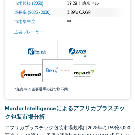
市場規模 (2030)
19.28 十億米ドル
成長率 (2025 - 2030)
3.89% CAGR
市場集中度
中
画像 © Mordor Intelligence。再利用にはCC BY 4.0の表示が必要です。
主要プレーヤー
*免責事項:主要選手の並び順不同
Mordor Intelligenceによるアフリカプラスチッ
ク包装市場分析
アフリカプラスチック包装市場規模は2025年に159億3,000