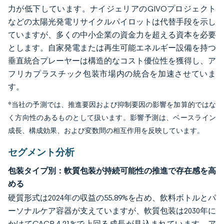
力が低下しています。ナイジェリアのGIVOプロジェクト
などの太陽光発電リサイクルパイロットは代替手段を示し
ていますが、多くの中小企業の資金力を超える資本を必要
とします。自家発電または再生可能エネルギー設備を持つ
垂直統合プレーヤーは構造的なコスト優位性を獲得し、ア
フリカプラスチック包装市場内の統合を加速させていま
す。
*当社の予測では、推進要因および抑制要因の影響を加算的ではな
く方向性のあるものとして扱います。影響予測は、ベースライン
成長、構成効果、および変数間の相互作用を反映しています。
セグメント分析
包装タイプ別：軟質包装が持続可能性の推進で存在感を高
める
硬質形式は2024年の収益の55.89%を占め、飲料ボトルとパ
ーソナルケア容器が支えていますが、軟質包装は2030年に
かけてCAGR 4.21%で上回る成長が見込まれています。ア