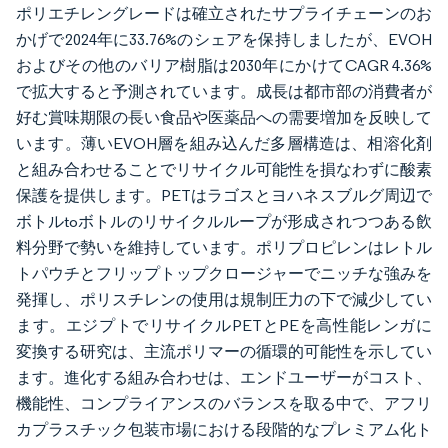
ポリエチレングレードは確立されたサプライチェーンのお
かげで2024年に33.76%のシェアを保持しましたが、EVOH
およびその他のバリア樹脂は2030年にかけてCAGR 4.36%
で拡大すると予測されています。成長は都市部の消費者が
好む賞味期限の長い食品や医薬品への需要増加を反映して
います。薄いEVOH層を組み込んだ多層構造は、相溶化剤
と組み合わせることでリサイクル可能性を損なわずに酸素
保護を提供します。PETはラゴスとヨハネスブルグ周辺で
ボトルtoボトルのリサイクルループが形成されつつある飲
料分野で勢いを維持しています。ポリプロピレンはレトル
トパウチとフリップトップクロージャーでニッチな強みを
発揮し、ポリスチレンの使用は規制圧力の下で減少してい
ます。エジプトでリサイクルPETとPEを高性能レンガに
変換する研究は、主流ポリマーの循環的可能性を示してい
ます。進化する組み合わせは、エンドユーザーがコスト、
機能性、コンプライアンスのバランスを取る中で、アフリ
カプラスチック包装市場における段階的なプレミアム化ト