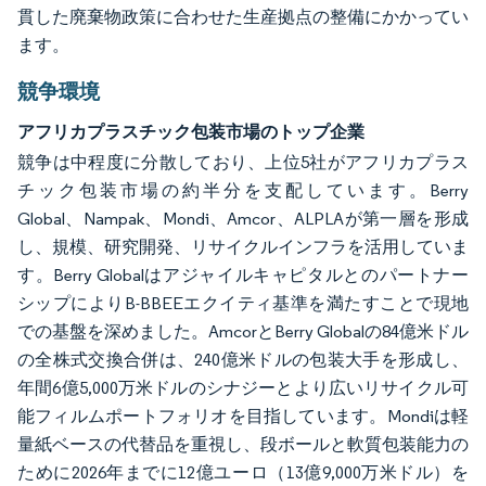
貫した廃棄物政策に合わせた生産拠点の整備にかかってい
ます。
競争環境
アフリカプラスチック包装市場のトップ企業
競争は中程度に分散しており、上位5社がアフリカプラス
チック包装市場の約半分を支配しています。Berry
Global、Nampak、Mondi、Amcor、ALPLAが第一層を形成
し、規模、研究開発、リサイクルインフラを活用していま
す。Berry Globalはアジャイルキャピタルとのパートナー
シップによりB-BBEEエクイティ基準を満たすことで現地
での基盤を深めました。AmcorとBerry Globalの84億米ドル
の全株式交換合併は、240億米ドルの包装大手を形成し、
年間6億5,000万米ドルのシナジーとより広いリサイクル可
能フィルムポートフォリオを目指しています。Mondiは軽
量紙ベースの代替品を重視し、段ボールと軟質包装能力の
ために2026年までに12億ユーロ（13億9,000万米ドル）を