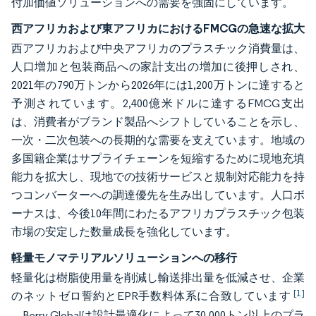
付加価値ソリューションへの需要を強固にしています。
西アフリカおよび東アフリカにおけるFMCGの急速な拡大
西アフリカおよび中央アフリカのプラスチック消費量は、
人口増加と包装商品への家計支出の増加に後押しされ、
2021年の790万トンから2026年には1,200万トンに達すると
予測されています。2,400億米ドルに達するFMCG支出
は、消費者がブランド製品へシフトしていることを示し、
一次・二次包装への長期的な需要を支えています。地域の
多国籍企業はサプライチェーンを短縮するために現地充填
能力を拡大し、現地での技術サービスと規制対応能力を持
つコンバーターへの調達優先を生み出しています。人口ボ
ーナスは、今後10年間にわたるアフリカプラスチック包装
市場の安定した数量成長を強化しています。
軽量モノマテリアルソリューションへの移行
軽量化は樹脂使用量を削減し輸送排出量を低減させ、企業
[1]
のネットゼロ誓約とEPR手数料体系に合致しています
。Berry Globalは設計最適化によって30,000トン以上のプラ