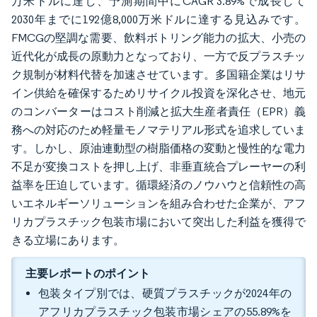
万米ドルに達し、予測期間中にCAGR 3.89%で成長して
2030年までに192億8,000万米ドルに達する見込みです。
FMCGの堅調な需要、飲料ボトリング能力の拡大、小売の
近代化が成長の原動力となっており、一方で反プラスチッ
ク規制が材料代替を加速させています。多国籍企業はリサ
イン供給を確保するためリサイクル投資を深化させ、地元
のコンバーターはコスト削減と拡大生産者責任（EPR）義
務への対応のため軽量モノマテリアル形式を追求していま
す。しかし、原油連動型の樹脂価格の変動と慢性的な電力
不足が変換コストを押し上げ、非垂直統合プレーヤーの利
益率を圧迫しています。循環経済のノウハウと信頼性の高
いエネルギーソリューションを組み合わせた企業が、アフ
リカプラスチック包装市場において突出した利益を獲得で
きる立場にあります。
主要レポートのポイント
包装タイプ別では、硬質プラスチックが2024年の
アフリカプラスチック包装市場シェアの55.89%を