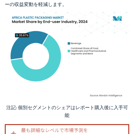
ーの収益変動を軽減します。
注記: 個別セグメントのシェアはレポート購入後に入手可
画像 © Mordor Intelligence。再利用にはCC BY 4.0の表示が必要です。
能