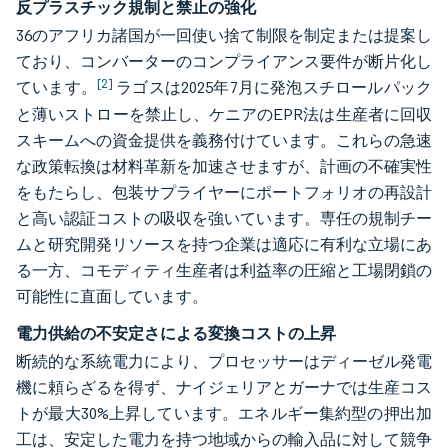
反プラスチック規制と禁止の強化
36のアフリカ諸国が一回使い捨て制限を制定または提案し
ており、コンバーターのコンプライアンス要件が断片化し
[2]
ています。
ラゴスは2025年7月に発泡スチロールパック
と薄いストローを禁止し、ケニアのEPR法は生産者に回収
スキームへの資金提供を義務付けています。これらの急速
な政策転換は材料革新を加速させますが、計画の不確実性
をもたらし、包装サプライヤーにポートフォリオの再設計
と高い認証コストの吸収を強いています。専任の規制チー
ムと研究開発リソースを持つ企業は適応に有利な立場にあ
る一方、コモディティ生産者は利益率の圧縮と工場閉鎖の
可能性に直面しています。
電力供給の不安定さによる変換コストの上昇
断続的な系統電力により、プロセッサーはディーゼル発電
機に頼らざるを得ず、ナイジェリアとガーナでは生産コス
トが最大30%上昇しています。エネルギー集約型の押出加
工は、安定した電力を持つ地域からの輸入品に対して競争