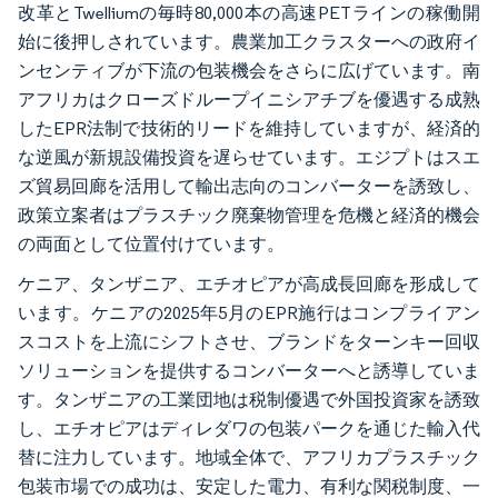
改革とTwelliumの毎時80,000本の高速PETラインの稼働開
始に後押しされています。農業加工クラスターへの政府イ
ンセンティブが下流の包装機会をさらに広げています。南
アフリカはクローズドループイニシアチブを優遇する成熟
したEPR法制で技術的リードを維持していますが、経済的
な逆風が新規設備投資を遅らせています。エジプトはスエ
ズ貿易回廊を活用して輸出志向のコンバーターを誘致し、
政策立案者はプラスチック廃棄物管理を危機と経済的機会
の両面として位置付けています。
ケニア、タンザニア、エチオピアが高成長回廊を形成して
います。ケニアの2025年5月のEPR施行はコンプライアン
スコストを上流にシフトさせ、ブランドをターンキー回収
ソリューションを提供するコンバーターへと誘導していま
す。タンザニアの工業団地は税制優遇で外国投資家を誘致
し、エチオピアはディレダワの包装パークを通じた輸入代
替に注力しています。地域全体で、アフリカプラスチック
包装市場での成功は、安定した電力、有利な関税制度、一