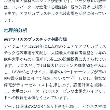
ル含有量の基材へのシフトが必要です。パック形式の競争
は、コンバーターが進化する機能的・規制的要求に対応す
る中で、アフリカプラスチック包装市場を活発に保ってい
ます。
地理的分析
南アフリカのプラスチック包装市場
ナイジェリアは2024年に31.53%のシェアでアフリカプラス
チック包装市場を支配し、大陸最大の消費者基盤と世界の
飲料大手からの15億米ドル以上の設備投資に支えられてい
ます。ラゴスだけで1日最大14,000トンの廃棄物を生み出
し、LAWMAとリサイクル業者のパートナーシップが市の
[3]
90%回収目標に向けて前進しています
。しかし、頻繁な
停電がディーゼルコストを押し上げ、設備計画を複雑に
し、大手コンバーターはガスタービンや太陽光ハイブリッ
ドへの投資を余儀なくされています。
ガーナは最速のCAGR 4.63%予測を記録し、ビジネス推進