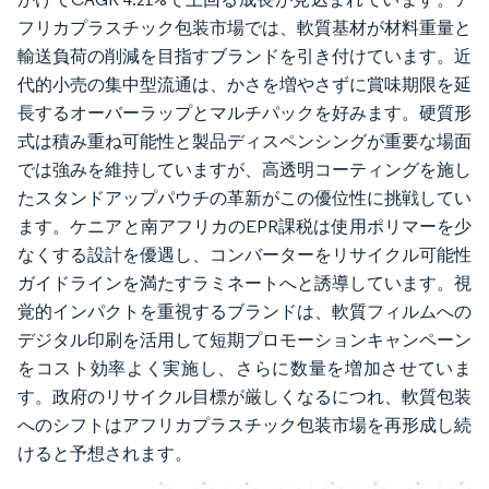
フリカプラスチック包装市場では、軟質基材が材料重量と
輸送負荷の削減を目指すブランドを引き付けています。近
代的小売の集中型流通は、かさを増やさずに賞味期限を延
長するオーバーラップとマルチパックを好みます。硬質形
式は積み重ね可能性と製品ディスペンシングが重要な場面
では強みを維持していますが、高透明コーティングを施し
たスタンドアップパウチの革新がこの優位性に挑戦してい
ます。ケニアと南アフリカのEPR課税は使用ポリマーを少
なくする設計を優遇し、コンバーターをリサイクル可能性
ガイドラインを満たすラミネートへと誘導しています。視
覚的インパクトを重視するブランドは、軟質フィルムへの
デジタル印刷を活用して短期プロモーションキャンペーン
をコスト効率よく実施し、さらに数量を増加させていま
す。政府のリサイクル目標が厳しくなるにつれ、軟質包装
へのシフトはアフリカプラスチック包装市場を再形成し続
けると予想されます。