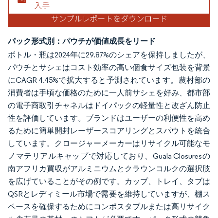
パック形式別：パウチが価値成長をリード
ボトル・瓶は2024年に29.87%のシェアを保持しましたが、
パウチとサシェはコスト効率の高い個食サイズ包装を背景
にCAGR 4.45%で拡大すると予測されています。農村部の
消費者は手頃な価格のために一人前サシェを好み、都市部
の電子商取引チャネルはドイパックの軽量性と改ざん防止
性を評価しています。ブランドはユーザーの利便性を高め
るために簡単開封レーザースコアリングとスパウトを統合
しています。クロージャーメーカーはリサイクル可能なモ
ノマテリアルキャップで対応しており、Guala Closuresの
南アフリカ買収がアルミニウムとクラウンコルクの選択肢
を広げていることがその例です。カップ、トレイ、タブは
QSRとレディミール市場で需要を維持していますが、棚ス
ペースを確保するためにコンポスタブルまたは高リサイク