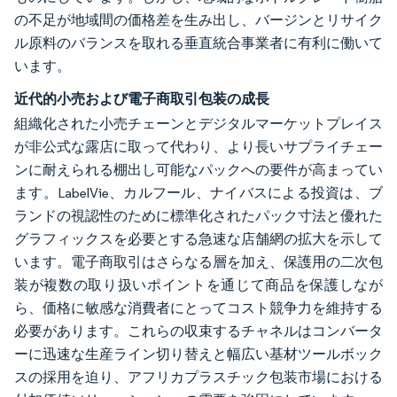
の不足が地域間の価格差を生み出し、バージンとリサイク
ル原料のバランスを取れる垂直統合事業者に有利に働いて
います。
近代的小売および電子商取引包装の成長
組織化された小売チェーンとデジタルマーケットプレイス
が非公式な露店に取って代わり、より長いサプライチェー
ンに耐えられる棚出し可能なパックへの要件が高まってい
ます。LabelVie、カルフール、ナイバスによる投資は、ブ
ランドの視認性のために標準化されたパック寸法と優れた
グラフィックスを必要とする急速な店舗網の拡大を示して
います。電子商取引はさらなる層を加え、保護用の二次包
装が複数の取り扱いポイントを通じて商品を保護しなが
ら、価格に敏感な消費者にとってコスト競争力を維持する
必要があります。これらの収束するチャネルはコンバータ
ーに迅速な生産ライン切り替えと幅広い基材ツールボック
スの採用を迫り、アフリカプラスチック包装市場における