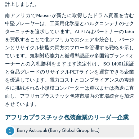
計上しました。
南アフリカでMauserが新たに取得したドラム資産を含む
中堅プレーヤーは、工業用化学品とバルクコンテナのセク
ターニッチを追求しています。ALPLAはパートナーのTaba
を買収することで北アフリカでのシェアを統合し、バージ
ンとリサイクル樹脂の両方のフローを管理する戦略を示し
ています。規制対応能力と循環型認証が多国籍ブランドオ
ーナーとの入札勝利をますます決定付け、ISO 14001認証
と食品グレードのリサイクルPETラインを運営できる企業
を優遇しています。電力コストとコンプライアンスの複雑
さに挑戦される小規模コンバーターは買収または撤退に直
面し、アフリカプラスチック包装市場内の市場統合を加速
させています。
アフリカプラスチック包装産業のリーダー企業
Berry Astrapak (Berry Global Group Inc.)