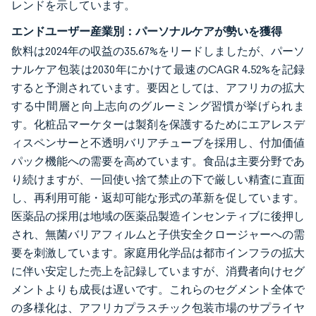
レンドを示しています。
エンドユーザー産業別：パーソナルケアが勢いを獲得
飲料は2024年の収益の35.67%をリードしましたが、パーソ
ナルケア包装は2030年にかけて最速のCAGR 4.52%を記録
すると予測されています。要因としては、アフリカの拡大
する中間層と向上志向のグルーミング習慣が挙げられま
す。化粧品マーケターは製剤を保護するためにエアレスデ
ィスペンサーと不透明バリアチューブを採用し、付加価値
パック機能への需要を高めています。食品は主要分野であ
り続けますが、一回使い捨て禁止の下で厳しい精査に直面
し、再利用可能・返却可能な形式の革新を促しています。
医薬品の採用は地域の医薬品製造インセンティブに後押し
され、無菌バリアフィルムと子供安全クロージャーへの需
要を刺激しています。家庭用化学品は都市インフラの拡大
に伴い安定した売上を記録していますが、消費者向けセグ
メントよりも成長は遅いです。これらのセグメント全体で
の多様化は、アフリカプラスチック包装市場のサプライヤ