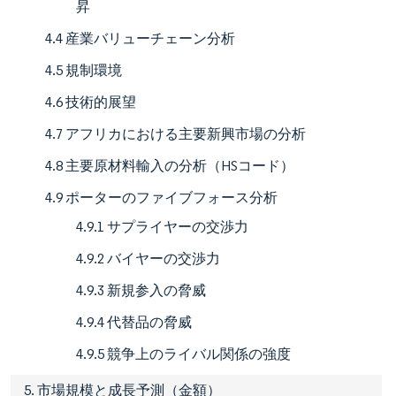
昇
4.4 産業バリューチェーン分析
4.5 規制環境
4.6 技術的展望
4.7 アフリカにおける主要新興市場の分析
4.8 主要原材料輸入の分析（HSコード）
4.9 ポーターのファイブフォース分析
4.9.1 サプライヤーの交渉力
4.9.2 バイヤーの交渉力
4.9.3 新規参入の脅威
4.9.4 代替品の脅威
4.9.5 競争上のライバル関係の強度
5. 市場規模と成長予測（金額）