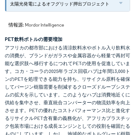
太陽光発電によるオフグリッド押出プロジェクト
情報源: Mordor Intelligence
PET飲料ボトルの需要増加
アフリカの都市部における清涼飲料水やボトル入り飲料水
の消費が、ブランドがガラスや金属容器から軽量で再封可
能な選択肢へ移行するにつれてPETの使用を促進していま
す。コカ・コーラの2025年ラゴス回収ハブは年間13,000ト
ンのPETを処理できる能力を持ち、リサイクル原料を確保
してバージン樹脂需要を削減するクローズドループシステ
ムの拡大を示しています。このようなハブは消費地近くに
供給を集中させ、垂直統合コンバーターの物流効率を向上
させます。PETの優れたコストパフォーマンス比と進化す
るリサイクルPET含有量の義務化が、アフリカプラスチッ
ク包装市場における成長エンジンとしての役割を確固たる
ものにしています。しかし、地域的なボトルグレード樹脂