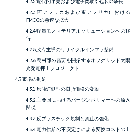
4.2.2 近代的小売および電子商取引包装の成長
4.2.3 西アフリカおよび東アフリカにおける
FMCGの急速な拡大
4.2.4 軽量モノマテリアルソリューションへの移
行
4.2.5 政府主導のリサイクルインフラ整備
4.2.6 農村部の需要を開拓するオフグリッド太陽
光発電押出プロジェクト
4.3 市場の制約
4.3.1 原油連動型の樹脂価格の変動
4.3.2 主要国におけるバージンポリマーへの輸入
関税
4.3.3 反プラスチック規制と禁止の強化
4.3.4 電力供給の不安定さによる変換コストの上