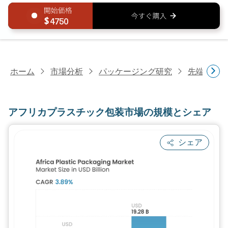
4750
ホーム
市場分析
パッケージング研究
先端パッ
アフリカプラスチック包装市場の規模とシェア
シェア