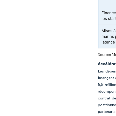
Finance
les sta
Mises à
marins 
latence
Source: Mo
Accélérat
Les dépen
finançant 
5,5 milli
récompense
contrat de
positionne
partenaria