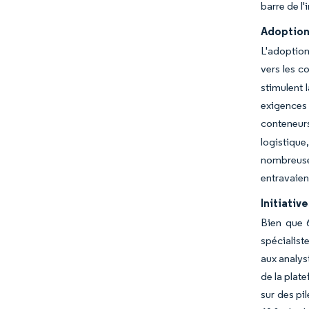
barre de l
Adoption 
L'adoption
vers les c
stimulent 
exigences 
conteneur
logistique
nombreuses
entravaien
Initiati
Bien que 
spécialist
aux analyst
de la plat
sur des pi