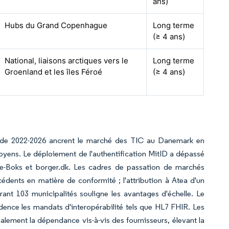
ans)
Hubs du Grand Copenhague
Long terme
(≥ 4 ans)
National, liaisons arctiques vers le
Long terme
Groenland et les îles Féroé
(≥ 4 ans)
iode 2022-2026 ancrent le marché des TIC au Danemark en
itoyens. Le déploiement de l'authentification MitID a dépassé
 à e-Boks et borger.dk. Les cadres de passation de marchés
édents en matière de conformité ; l'attribution à Atea d'un
ant 103 municipalités souligne les avantages d'échelle. Le
ence les mandats d'interopérabilité tels que HL7 FHIR. Les
alement la dépendance vis-à-vis des fournisseurs, élevant la