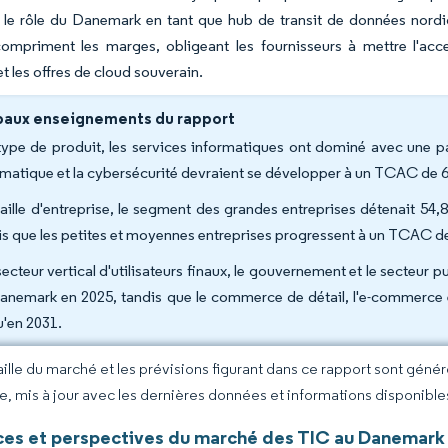
 le rôle du Danemark en tant que hub de transit de données nordiq
compriment les marges, obligeant les fournisseurs à mettre l'accen
et les offres de cloud souverain.
paux enseignements du rapport
type de produit, les services informatiques ont dominé avec une pa
rmatique et la cybersécurité devraient se développer à un TCAC de 6
taille d'entreprise, le segment des grandes entreprises détenait 5
is que les petites et moyennes entreprises progressent à un TCAC de
secteur vertical d'utilisateurs finaux, le gouvernement et le secteur 
anemark en 2025, tandis que le commerce de détail, l'e-commerc
u'en 2031.
taille du marché et les prévisions figurant dans ce rapport sont géné
ce, mis à jour avec les dernières données et informations disponible
es et perspectives du marché des TIC au Danemark