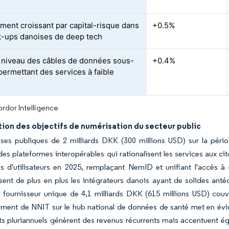
ment croissant par capital-risque dans
+0.5%
rt-ups danoises de deep tech
 niveau des câbles de données sous-
+0.4%
permettant des services à faible
rdor Intelligence
ion des objectifs de numérisation du secteur public
ses publiques de 2 milliards DKK (300 millions USD) sur la pér
des plateformes interopérables qui rationalisent les services aux c
ons d'utilisateurs en 2025, remplaçant NemID et unifiant l'accès
nt de plus en plus les intégrateurs danois ayant de solides antéc
 fournisseur unique de 4,1 milliards DKK (615 millions USD) couvr
ment de NNIT sur le hub national de données de santé met en évid
ts pluriannuels génèrent des revenus récurrents mais accentuent ég