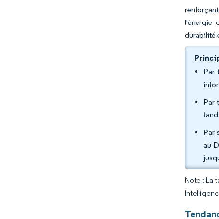
renforçant
l'énergie 
durabilité 
Princi
Par 
info
Par 
tand
Par 
au D
jusq
Note : La 
Intelligen
Tendanc