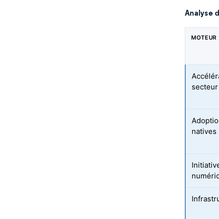
Analyse 
MOTEUR
Accélér
secteur
Adoptio
natives
Initiat
numéri
Infrast