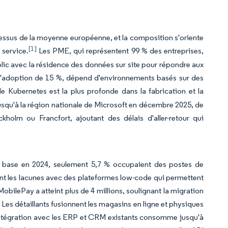
dessus de la moyenne européenne, et la composition s'oriente
[1]
 service.
Les PME, qui représentent 99 % des entreprises,
blic avec la résidence des données sur site pour répondre aux
x d'adoption de 15 %, dépend d'environnements basés sur des
e Kubernetes est la plus profonde dans la fabrication et la
Jusqu'à la région nationale de Microsoft en décembre 2025, de
kholm ou Francfort, ajoutant des délais d'aller-retour qui
 base en 2024, seulement 5,7 % occupaient des postes de
nt les lacunes avec des plateformes low-code qui permettent
 MobilePay a atteint plus de 4 millions, soulignant la migration
 Les détaillants fusionnent les magasins en ligne et physiques
L'intégration avec les ERP et CRM existants consomme jusqu'à