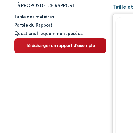
À PROPOS DE CE RAPPORT
Taille 
Table des matières
Taille et part de marché
Portée du Rapport
Questions fréquemment posées
Analyse du marché
Tendances et perspectives
Analyse des segments
Analyse géographique
Paysage concurrentiel
Acteurs majeurs
Évolutions de l'industrie