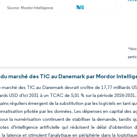
*Avis
partic
 du marché des TIC au Danemark par Mordor Intellig
du marché des TIC au Danemark devrait croître de 17,77 milliards US
iards USD d'ici 2031 à un TCAC de 5,01 % sur la période 2026-2031
ains réguliers émergent de la substitution par les logiciels en tant qu
tomatisation pilotée par les données. Les dépenses en capital des a
pour la numérisation continuent de stabiliser la demande, tandis qu
lotes d'intelligence artificielle qui réduisent le délai d'obtenti
 la latence et stimulent l'analytique en périphérie dans la logistiq