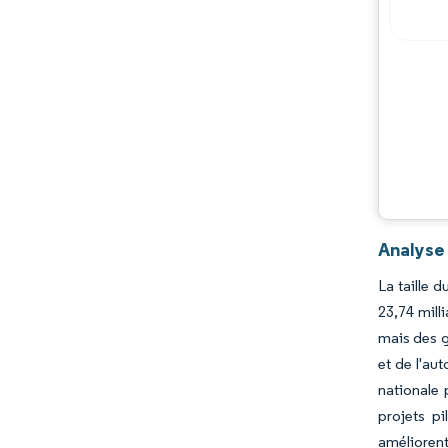
Analyse
La taille 
23,74 mill
mais des g
et de l'au
nationale 
projets pi
améliorent