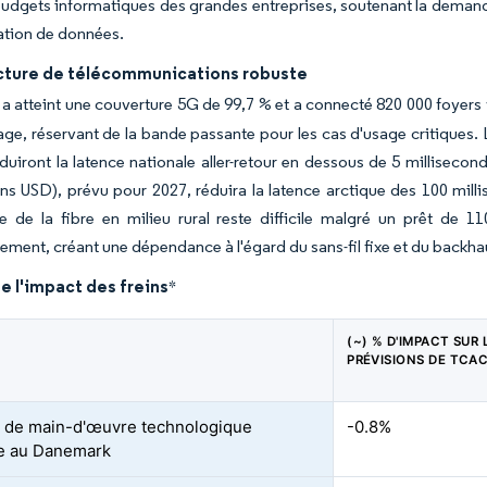
udgets informatiques des grandes entreprises, soutenant la demand
ation de données.
ucture de télécommunications robuste
atteint une couverture 5G de 99,7 % et a connecté 820 000 foyers via
ge, réservant de la bande passante pour les cas d'usage critiques. 
duiront la latence nationale aller-retour en dessous de 5 millisec
ons USD), prévu pour 2027, réduira la latence arctique des 100 milli
e de la fibre en milieu rural reste difficile malgré un prêt de 
sement, créant une dépendance à l'égard du sans-fil fixe et du backhaul
e l'impact des freins
*
(~) % D'IMPACT SUR 
PRÉVISIONS DE TCA
 de main-d'œuvre technologique
-0.8%
ée au Danemark