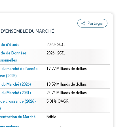
Partager
 D’ENSEMBLE DU MARCHÉ
ode d'étude
2020 - 2031
ode de Données
2026 - 2031
isionnelles
le du marché de l'année
17.77 Milliards de dollars
ase (2025)
le du Marché (2026)
18.59 Milliards de dollars
e attribution sous CC BY 4.0.
le du Marché (2031)
23.74 Milliards de dollars
 de croissance (2026 -
5.01% CAGR
)
entration du Marché
Faible
© Mordor Intelligence. La réutilisation nécessite une attribution sous CC BY 4.0.
urs majeurs