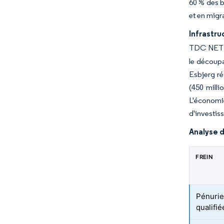
60 % des b
et en migr
Infrastr
TDC NET a 
le découpa
Esbjerg ré
(450 milli
L'économi
d'investis
Analyse d
FREIN
Pénurie
qualifi