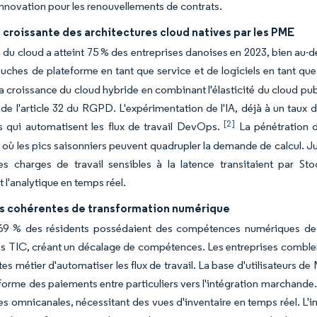
'innovation pour les renouvellements de contrats.
croissante des architectures cloud natives par les PME
 du cloud a atteint 75 % des entreprises danoises en 2023, bien au-
ouches de plateforme en tant que service et de logiciels en tant que
la croissance du cloud hybride en combinant l'élasticité du cloud pu
de l'article 32 du RGPD. L'expérimentation de l'IA, déjà à un tau
[2]
s qui automatisent les flux de travail DevOps.
La pénétration d
, où les pics saisonniers peuvent quadrupler la demande de calcul. 
 charges de travail sensibles à la latence transitaient par Stoc
t l'analytique en temps réel.
ves cohérentes de transformation numérique
69 % des résidents possédaient des compétences numériques de
es TIC, créant un décalage de compétences. Les entreprises comble
es métier d'automatiser les flux de travail. La base d'utilisateurs de
eforme des paiements entre particuliers vers l'intégration marchande.
les omnicanales, nécessitant des vues d'inventaire en temps réel. 