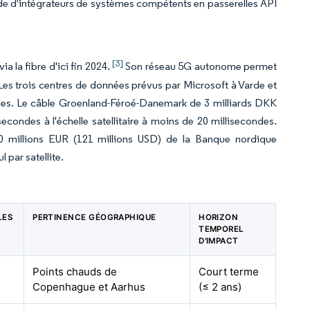
e d'intégrateurs de systèmes compétents en passerelles API
[3]
 la fibre d'ici fin 2024.
Son réseau 5G autonome permet
Les trois centres de données prévus par Microsoft à Varde et
ondes. Le câble Groenland-Féroé-Danemark de 3 milliards DKK
secondes à l'échelle satellitaire à moins de 20 millisecondes.
110 millions EUR (121 millions USD) de la Banque nordique
 par satellite.
LES
PERTINENCE GÉOGRAPHIQUE
HORIZON
C
TEMPOREL
D'IMPACT
Points chauds de
Court terme
Copenhague et Aarhus
(≤ 2 ans)