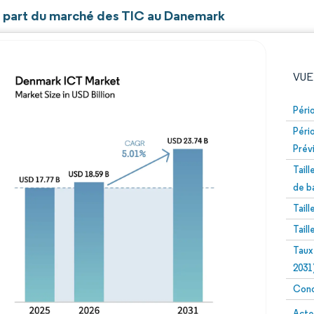
et part du marché des TIC au Danemark
VUE
Péri
Péri
Prév
Tail
de b
Tail
Image © Mordor Intelligence. La réutilisation nécessite un
Tail
Taux
2031
Conc
Image 
Acte