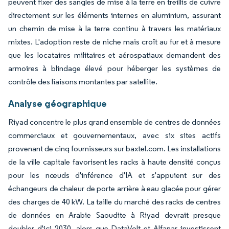
peuvent fixer des sangles de mise à la terre en treillis de cuivre
directement sur les éléments internes en aluminium, assurant
un chemin de mise à la terre continu à travers les matériaux
mixtes. L'adoption reste de niche mais croît au fur et à mesure
que les locataires militaires et aérospatiaux demandent des
armoires à blindage élevé pour héberger les systèmes de
contrôle des liaisons montantes par satellite.
Analyse géographique
Riyad concentre le plus grand ensemble de centres de données
commerciaux et gouvernementaux, avec six sites actifs
provenant de cinq fournisseurs sur baxtel.com. Les installations
de la ville capitale favorisent les racks à haute densité conçus
pour les nœuds d'inférence d'IA et s'appuient sur des
échangeurs de chaleur de porte arrière à eau glacée pour gérer
des charges de 40 kW. La taille du marché des racks de centres
de données en Arabie Saoudite à Riyad devrait presque
doubler d'ici 2030, alors que DataVolt et Alfanar investissent