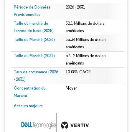
Période de Données
2026 - 2031
Prévisionnelles
Taille du marché de
32.1 Millions de dollars
l'année de base (2025)
américains
Taille du Marché (2026)
35.34 Millions de dollars
américains
Taille du Marché (2031)
57.12 Millions de dollars
américains
Taux de croissance (2026
10.08% CAGR
- 2031)
Concentration du
Moyen
Marché
Image © Mordor Intelligence. La réutilisation nécessite une attribution sous CC 
Acteurs majeurs