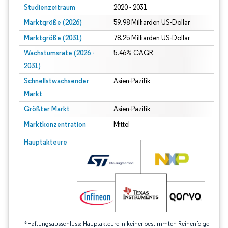
Studienzeitraum
2020 - 2031
Marktgröße (2026)
59.98 Milliarden US-Dollar
Marktgröße (2031)
78.25 Milliarden US-Dollar
Wachstumsrate (2026 -
5.46% CAGR
2031)
Schnellstwachsender
Asien-Pazifik
Markt
Größter Markt
Asien-Pazifik
Marktkonzentration
Mittel
Bild © Mordor Intelligence. Wiederverwendung erfordert Namensnennung gem
Hauptakteure
*Haftungsausschluss: Hauptakteure in keiner bestimmten Reihenfolge