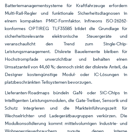
Batteriemanagementsysteme für Kraftfahrzeuge erfordern
Multi-Rail-Regler und funktionale Sicherheitsdiagnosen in
einem kompakten PMIC-Formfaktor. Infineons ISO-26262-
konformes OPTIREG TLF35585 bildet die Grundlage für
sicherheitsrelevante elektronische Steuergeräte und
veranschaulicht den Trend zum Single-Chip-
Leistungsmanagement. Diskrete Bauelemente bleiben für
Hochstrompfade unverzichtbar und behalten einen
Umsatzanteil von 44,60 %; dennoch sinkt der diskrete Anteil, da
Designer kostengünstige Modul- oder IC-Lösungen in
platzbeschränkten Teilsystemen bevorzugen.
Lieferanten-Roadmaps bündeln GaN- oder SiC-Chips in
intelligenten Leistungsmodulen, die Gate-Treiber, Sensorik und
Schutz integrieren und die Markteinführungszeit für
Wechselrichter- und Ladegerätbaugruppen verkürzen. Die
Modulkonsolidierung kommt mittelvolumigen Industrie- und
Wohnenergieverbrauchern zugute, denen interne