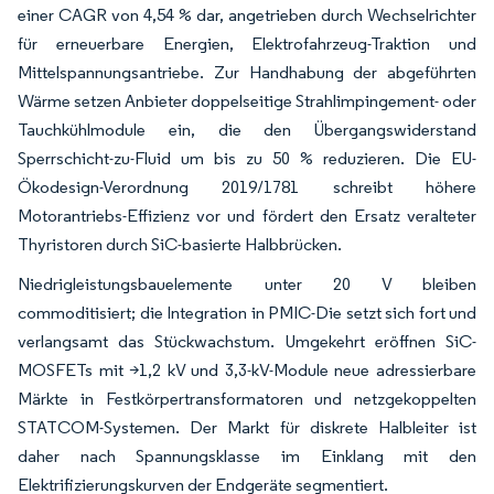
einer CAGR von 4,54 % dar, angetrieben durch Wechselrichter
für erneuerbare Energien, Elektrofahrzeug-Traktion und
Mittelspannungsantriebe. Zur Handhabung der abgeführten
Wärme setzen Anbieter doppelseitige Strahlimpingement- oder
Tauchkühlmodule ein, die den Übergangswiderstand
Sperrschicht-zu-Fluid um bis zu 50 % reduzieren. Die EU-
Ökodesign-Verordnung 2019/1781 schreibt höhere
Motorantriebs-Effizienz vor und fördert den Ersatz veralteter
Thyristoren durch SiC-basierte Halbbrücken.
Niedrigleistungsbauelemente unter 20 V bleiben
commoditisiert; die Integration in PMIC-Die setzt sich fort und
verlangsamt das Stückwachstum. Umgekehrt eröffnen SiC-
MOSFETs mit >1,2 kV und 3,3-kV-Module neue adressierbare
Märkte in Festkörpertransformatoren und netzgekoppelten
STATCOM-Systemen. Der Markt für diskrete Halbleiter ist
daher nach Spannungsklasse im Einklang mit den
Elektrifizierungskurven der Endgeräte segmentiert.