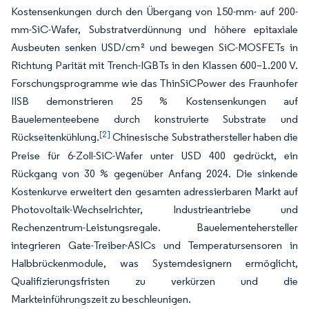
Kostensenkungen durch den Übergang von 150-mm- auf 200-
mm-SiC-Wafer, Substratverdünnung und höhere epitaxiale
Ausbeuten senken USD/cm² und bewegen SiC-MOSFETs in
Richtung Parität mit Trench-IGBTs in den Klassen 600–1.200 V.
Forschungsprogramme wie das ThinSiCPower des Fraunhofer
IISB demonstrieren 25 % Kostensenkungen auf
Bauelementeebene durch konstruierte Substrate und
[2]
Rückseitenkühlung.
Chinesische Substrathersteller haben die
Preise für 6-Zoll-SiC-Wafer unter USD 400 gedrückt, ein
Rückgang von 30 % gegenüber Anfang 2024. Die sinkende
Kostenkurve erweitert den gesamten adressierbaren Markt auf
Photovoltaik-Wechselrichter, Industrieantriebe und
Rechenzentrum-Leistungsregale. Bauelementehersteller
integrieren Gate-Treiber-ASICs und Temperatursensoren in
Halbbrückenmodule, was Systemdesignern ermöglicht,
Qualifizierungsfristen zu verkürzen und die
Markteinführungszeit zu beschleunigen.