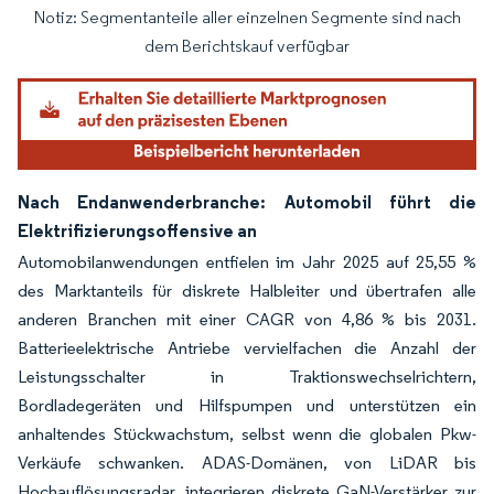
Notiz: Segmentanteile aller einzelnen Segmente sind nach
Bild © Mordor Intelligence. Wiederverwendung erfordert Namensnennung gemäß
dem Berichtskauf verfügbar
Nach Endanwenderbranche: Automobil führt die
Elektrifizierungsoffensive an
Automobilanwendungen entfielen im Jahr 2025 auf 25,55 %
des Marktanteils für diskrete Halbleiter und übertrafen alle
anderen Branchen mit einer CAGR von 4,86 % bis 2031.
Batterieelektrische Antriebe vervielfachen die Anzahl der
Leistungsschalter in Traktionswechselrichtern,
Bordladegeräten und Hilfspumpen und unterstützen ein
anhaltendes Stückwachstum, selbst wenn die globalen Pkw-
Verkäufe schwanken. ADAS-Domänen, von LiDAR bis
Hochauflösungsradar, integrieren diskrete GaN-Verstärker zur