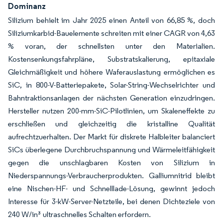
Dominanz
Silizium behielt im Jahr 2025 einen Anteil von 66,85 %, doch
Siliziumkarbid-Bauelemente schreiten mit einer CAGR von 4,63
% voran, der schnellsten unter den Materialien.
Kostensenkungsfahrpläne, Substratskalierung, epitaxiale
Gleichmäßigkeit und höhere Waferauslastung ermöglichen es
SiC, in 800-V-Batteriepakete, Solar-String-Wechselrichter und
Bahntraktionsanlagen der nächsten Generation einzudringen.
Hersteller nutzen 200-mm-SiC-Pilotlinien, um Skaleneffekte zu
erschließen und gleichzeitig die kristalline Qualität
aufrechtzuerhalten. Der Markt für diskrete Halbleiter balanciert
SiCs überlegene Durchbruchspannung und Wärmeleitfähigkeit
gegen die unschlagbaren Kosten von Silizium in
Niederspannungs-Verbraucherprodukten. Galliumnitrid bleibt
eine Nischen-HF- und Schnelllade-Lösung, gewinnt jedoch
Interesse für 3-kW-Server-Netzteile, bei denen Dichteziele von
240 W/in³ ultraschnelles Schalten erfordern.