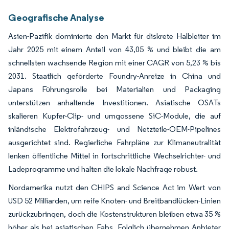
Geografische Analyse
Asien-Pazifik dominierte den Markt für diskrete Halbleiter im
Jahr 2025 mit einem Anteil von 43,05 % und bleibt die am
schnellsten wachsende Region mit einer CAGR von 5,23 % bis
2031. Staatlich geförderte Foundry-Anreize in China und
Japans Führungsrolle bei Materialien und Packaging
unterstützen anhaltende Investitionen. Asiatische OSATs
skalieren Kupfer-Clip- und umgossene SiC-Module, die auf
inländische Elektrofahrzeug- und Netzteile-OEM-Pipelines
ausgerichtet sind. Regierliche Fahrpläne zur Klimaneutralität
lenken öffentliche Mittel in fortschrittliche Wechselrichter- und
Ladeprogramme und halten die lokale Nachfrage robust.
Nordamerika nutzt den CHIPS and Science Act im Wert von
USD 52 Milliarden, um reife Knoten- und Breitbandlücken-Linien
zurückzubringen, doch die Kostenstrukturen bleiben etwa 35 %
höher als bei asiatischen Fabs. Folglich übernehmen Anbieter