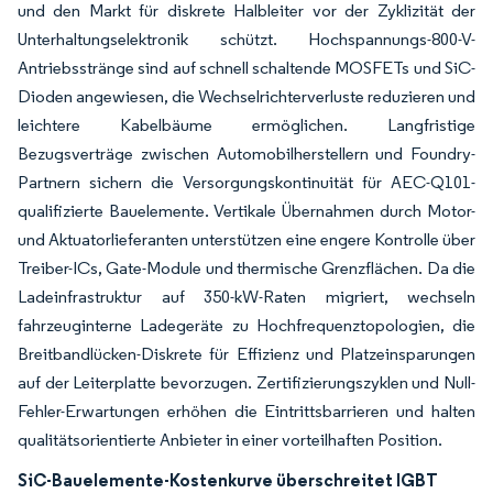
und den Markt für diskrete Halbleiter vor der Zyklizität der
Unterhaltungselektronik schützt. Hochspannungs-800-V-
Antriebsstränge sind auf schnell schaltende MOSFETs und SiC-
Dioden angewiesen, die Wechselrichterverluste reduzieren und
leichtere Kabelbäume ermöglichen. Langfristige
Bezugsverträge zwischen Automobilherstellern und Foundry-
Partnern sichern die Versorgungskontinuität für AEC-Q101-
qualifizierte Bauelemente. Vertikale Übernahmen durch Motor-
und Aktuatorlieferanten unterstützen eine engere Kontrolle über
Treiber-ICs, Gate-Module und thermische Grenzflächen. Da die
Ladeinfrastruktur auf 350-kW-Raten migriert, wechseln
fahrzeuginterne Ladegeräte zu Hochfrequenztopologien, die
Breitbandlücken-Diskrete für Effizienz und Platzeinsparungen
auf der Leiterplatte bevorzugen. Zertifizierungszyklen und Null-
Fehler-Erwartungen erhöhen die Eintrittsbarrieren und halten
qualitätsorientierte Anbieter in einer vorteilhaften Position.
SiC-Bauelemente-Kostenkurve überschreitet IGBT