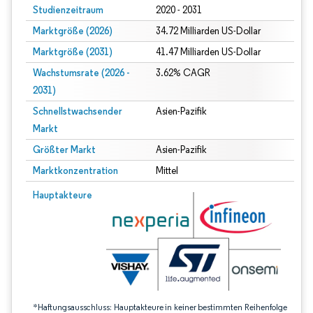
Studienzeitraum
2020 - 2031
Marktgröße (2026)
34.72 Milliarden US-Dollar
Marktgröße (2031)
41.47 Milliarden US-Dollar
Wachstumsrate (2026 -
3.62% CAGR
2031)
Schnellstwachsender
Asien-Pazifik
Markt
Größter Markt
Asien-Pazifik
Marktkonzentration
Mittel
Bild © Mordor Intelligence. Wiederverwendung erfordert Namensnennung gem
Hauptakteure
*Haftungsausschluss: Hauptakteure in keiner bestimmten Reihenfolge