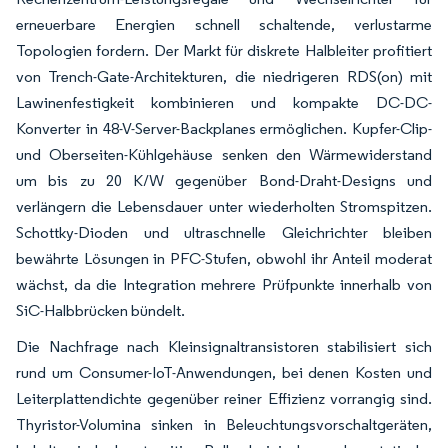
erneuerbare Energien schnell schaltende, verlustarme
Topologien fordern. Der Markt für diskrete Halbleiter profitiert
von Trench-Gate-Architekturen, die niedrigeren RDS(on) mit
Lawinenfestigkeit kombinieren und kompakte DC-DC-
Konverter in 48-V-Server-Backplanes ermöglichen. Kupfer-Clip-
und Oberseiten-Kühlgehäuse senken den Wärmewiderstand
um bis zu 20 K/W gegenüber Bond-Draht-Designs und
verlängern die Lebensdauer unter wiederholten Stromspitzen.
Schottky-Dioden und ultraschnelle Gleichrichter bleiben
bewährte Lösungen in PFC-Stufen, obwohl ihr Anteil moderat
wächst, da die Integration mehrere Prüfpunkte innerhalb von
SiC-Halbbrücken bündelt.
Die Nachfrage nach Kleinsignaltransistoren stabilisiert sich
rund um Consumer-IoT-Anwendungen, bei denen Kosten und
Leiterplattendichte gegenüber reiner Effizienz vorrangig sind.
Thyristor-Volumina sinken in Beleuchtungsvorschaltgeräten,