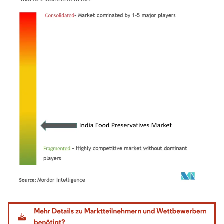
Bild © Mordor Intelligence. Wiederverwendung erfordert Namensnennung gemäß