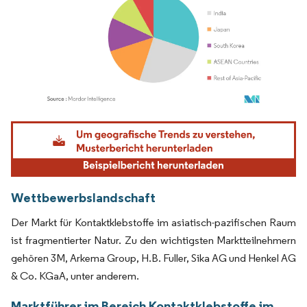
Bild © Mordor Intelligence. Wiederverwendung erfordert Namensnennung gemäß
Wettbewerbslandschaft
Der Markt für Kontaktklebstoffe im asiatisch-pazifischen Raum
ist fragmentierter Natur. Zu den wichtigsten Marktteilnehmern
gehören 3M, Arkema Group, H.B. Fuller, Sika AG und Henkel AG
& Co. KGaA, unter anderem.
Marktführer im Bereich Kontaktklebstoffe im