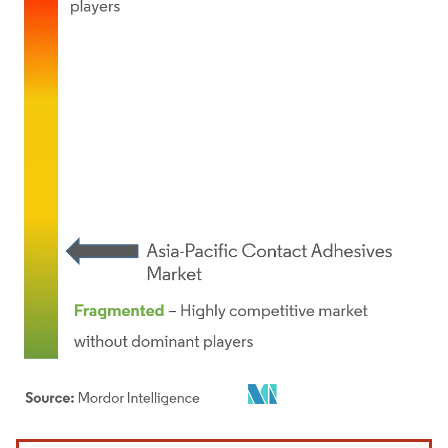
Bild © Mordor Intelligence. Wiederverwendung erfordert Namensnennung gemäß