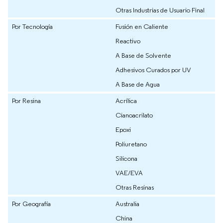
Otras Industrias de Usuario Final
Por Tecnología
Fusión en Caliente
Reactivo
A Base de Solvente
Adhesivos Curados por UV
A Base de Agua
Por Resina
Acrílica
Cianoacrilato
Epoxi
Poliuretano
Silicona
VAE/EVA
Otras Resinas
Por Geografía
Australia
China