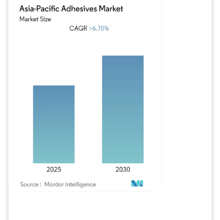
Imagen © Mordor Intelligence. El uso requiere atribución según CC BY 4.0.