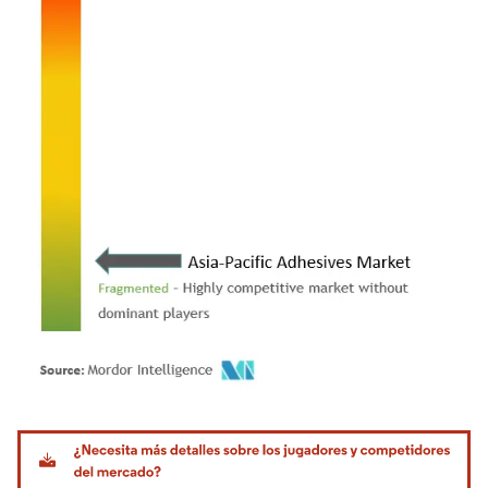
Imagen © Mordor Intelligence. El uso requiere atribución según CC BY 4.0.