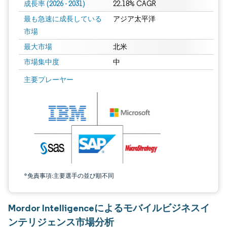
成長率 (2026 - 2031)
22.18% CAGR
最も急速に成長している
アジア太平洋
市場
最大市場
北米
市場集中度
中
画像 © Mordor Intelligence。再利用にはCC BY 4.0の表示が必要です。
主要プレーヤー
*免責事項:主要選手の並び順不同
Mordor Intelligenceによるモバイルビジネスイ
ンテリジェンス市場分析