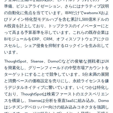
準備、ビジュアライゼーション、さらにはナラティブ説明
の自動化に焦点を当てています。IBMだけでwatsonx Xおよ
びドメイン特化型モデルハブを含む累計1,500億米ドルの
AI投資を計上しており、トップクラスのイノベーターにと
って高まる予算基準を示しています。これらの既存企業は
BIモジュールをERP、CRM、オフィスソフトウェアにクロ
スセルし、シェア侵食を抑制するロックインを生み出して
います。
ThoughtSpot、Sisense、DomoCなどの俊敏な挑戦者はUX
を簡素化し、グリーンフィールドの中堅市場アカウントを
ターゲットにすることで競争しています。5分未満の展開
と消費ベースの価格設定を売りにし、永続ライセンスを嫌
うデジタルネイティブに響いています。いくつかは特化し
ており、ThoughtSpotは検索ファーストのエクスペリエン
スを構築し、Sisenseは分析を垂直SaaSに組み込み、Domo
はシチズンデベロッパー向けの組み込みコネクタを強調し