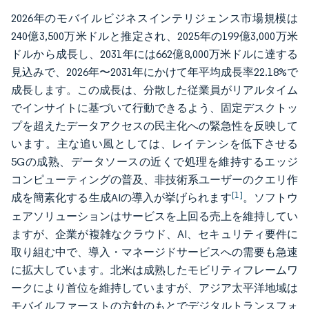
2026年のモバイルビジネスインテリジェンス市場規模は
240億3,500万米ドルと推定され、2025年の199億3,000万米
ドルから成長し、2031年には662億8,000万米ドルに達する
見込みで、2026年〜2031年にかけて年平均成長率22.18%で
成長します。この成長は、分散した従業員がリアルタイム
でインサイトに基づいて行動できるよう、固定デスクトッ
プを超えたデータアクセスの民主化への緊急性を反映して
います。主な追い風としては、レイテンシを低下させる
5Gの成熟、データソースの近くで処理を維持するエッジ
コンピューティングの普及、非技術系ユーザーのクエリ作
[1]
成を簡素化する生成AIの導入が挙げられます
。ソフトウ
ェアソリューションはサービスを上回る売上を維持してい
ますが、企業が複雑なクラウド、AI、セキュリティ要件に
取り組む中で、導入・マネージドサービスへの需要も急速
に拡大しています。北米は成熟したモビリティフレームワ
ークにより首位を維持していますが、アジア太平洋地域は
モバイルファーストの方針のもとでデジタルトランスフォ