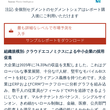
注記: 全個別セグメントのセグメントシェアはレポート購
画像 © Mordor Intelligence。再利用にはCC BY 4.0の表示が必要です。
入後にご利用いただけます
組織規模別:
クラウドエコノミクスによる中小企業の採用
促進
大企業は2025年に74.35%の収益を支配しました。これはグ
ローバルな事業展開、十分なIT人材、堅牢なモバイルBIス
イートを好むコンプライアンス義務を持つためです。大企
業はERPおよびCRMワークフローに分析グラフを組み込
み、数千人の従業員がフィールドでKPIを追跡できるよう
にしています。マルチテナントガバナンス、シングルサイ
ンオン、きめ細かいロール制御は、金融、医療、公共部門
の監査人を満足させます。この優位性にもかかわらず、タ