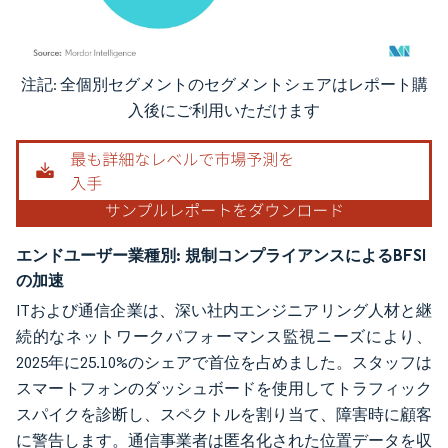
注記: 全個別セグメントのセグメントシェアはレポート購
画像 © Mordor Intelligence。再利用にはCC BY 4.0の表示が必要です。
入後にご利用いただけます
エンドユーザー業種別:
規制コンプライアンスによるBFSI
の加速
ITおよび通信企業は、深い社内エンジニアリング人材と継
続的なネットワークパフォーマンス監視ニーズにより、
2025年に25.10%のシェアで首位を占めました。スタッフは
スマートフォンのダッシュボードを使用してトラフィック
スパイクを診断し、スペクトルを割り当て、障害時に顧客
に警告します。通信事業者は匿名化された位置データを収