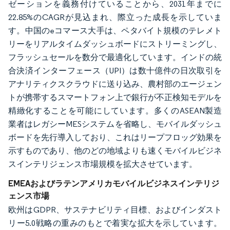
ゼーションを義務付けていることから、2031年までに
22.85%のCAGRが見込まれ、際立った成長を示していま
す。中国のeコマース大手は、ペタバイト規模のテレメト
リーをリアルタイムダッシュボードにストリーミングし、
フラッシュセールを数分で最適化しています。インドの統
合決済インターフェース（UPI）は数十億件の日次取引を
アナリティクスクラウドに送り込み、農村部のエージェン
トが携帯するスマートフォン上で銀行が不正検知モデルを
精緻化することを可能にしています。多くのASEAN製造
業者はレガシーMESシステムを省略し、モバイルダッシュ
ボードを先行導入しており、これはリープフロッグ効果を
示すものであり、他のどの地域よりも速くモバイルビジネ
スインテリジェンス市場規模を拡大させています。
EMEAおよびラテンアメリカモバイルビジネスインテリジ
ェンス市場
欧州はGDPR、サステナビリティ目標、およびインダスト
リー5.0戦略の重みのもとで着実な拡大を示しています。