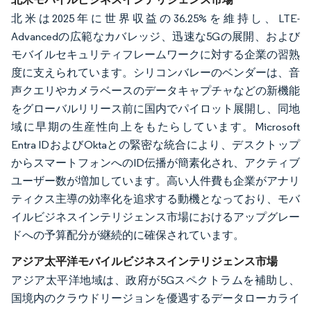
北米は2025年に世界収益の36.25%を維持し、LTE-
Advancedの広範なカバレッジ、迅速な5Gの展開、および
モバイルセキュリティフレームワークに対する企業の習熟
度に支えられています。シリコンバレーのベンダーは、音
声クエリやカメラベースのデータキャプチャなどの新機能
をグローバルリリース前に国内でパイロット展開し、同地
域に早期の生産性向上をもたらしています。Microsoft
Entra IDおよびOktaとの緊密な統合により、デスクトップ
からスマートフォンへのID伝播が簡素化され、アクティブ
ユーザー数が増加しています。高い人件費も企業がアナリ
ティクス主導の効率化を追求する動機となっており、モバ
イルビジネスインテリジェンス市場におけるアップグレー
ドへの予算配分が継続的に確保されています。
アジア太平洋モバイルビジネスインテリジェンス市場
アジア太平洋地域は、政府が5Gスペクトラムを補助し、
国境内のクラウドリージョンを優遇するデータローカライ