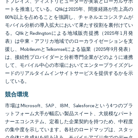
トプレイス、ディストリビューターが実装とローカルサポ
ートを推進している。Qlikは2025年、間接経路が売上高の
80%以上を占めることを強調し、チャネルエコシステムが
モバイル分析の導入拡大において果たす役割を裏付けてい
る。QlikとRedingtonによる地域販売提携（2025年1月発
表）は中東・アフリカ地域でのローカライゼーションを支
援し、MobileumとTelkomselによる協業（2025年9月発表）
は、接続性プロバイダーと分析専門企業がどのように連携
して、モバイル中心の市場においてエンタープライズグレ
ードのリアルタイムインサイトサービスを提供するかを示
している。
競合環境
市場はMicrosoft、SAP、IBM、Salesforceという4つのプラ
ットフォーム大手が幅広い製品スイート、大規模なパート
ナーエコシステム、定着した企業契約を持つため、中程度
の集中度を示しています。各社のロードマップは、スタッ
ク全体に生成AIを組み込み、モバイルアプリ内でのデータ