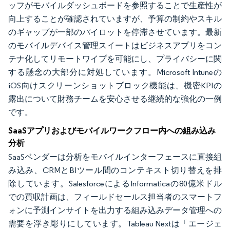
ッフがモバイルダッシュボードを参照することで生産性が
向上することが確認されていますが、予算の制約やスキル
のギャップが一部のパイロットを停滞させています。最新
のモバイルデバイス管理スイートはビジネスアプリをコン
テナ化してリモートワイプを可能にし、プライバシーに関
する懸念の大部分に対処しています。Microsoft Intuneの
iOS向けスクリーンショットブロック機能は、機密KPIの
露出について財務チームを安心させる継続的な強化の一例
です。
SaaSアプリおよびモバイルワークフロー内への組み込み
分析
SaaSベンダーは分析をモバイルインターフェースに直接組
み込み、CRMとBIツール間のコンテキスト切り替えを排
除しています。SalesforceによるInformaticaの80億米ドル
での買収計画は、フィールドセールス担当者のスマートフ
ォンに予測インサイトを出力する組み込みデータ管理への
需要を浮き彫りにしています。Tableau Nextは「エージェ